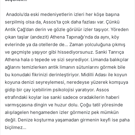
Anadolu’da eski medeniyetlerin izleri her köşe başına
serpilmiş olsa da, Assos’ta çok daha fazlası var. Çünkü
Antik Çağ’dan derin ve gözle görülür izler taşıyor. Yöreden
çıkan taşlar (andezit) Athena Tapınağı’nda da aynı, köy
evlerinde ya da otellerde de… Zaman yolculuğuna çıkmış
ve geçmişte yaşıyor gibi hissediyorsunuz. Sanki Tanrıça
Athena hala o tepede ve sizi seyrediyor. Limanda balıkçılar
ağlarını temizlerken antik limanın sütunlarını görmek bile
bu konudaki fikrinizi derinleştiriyor. Midilli Adası ile koyun
koyuna denizi seyreylemesi, neredeyse yüzerek komşuya
gidip bir çay içebilirim psikolojisi yaratıyor. Assos
etrafındaki koylar ise sanki sadece oradakilerin haberi
varmışçasına dingin ve huzur dolu. Çoğu tatil yöresinde
alışılagelen hengameden izler görmeniz pek mümkün
değil. Denize koşturma yaşamadan girmenin keyfi ise paha
biçilmez…