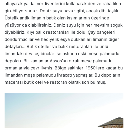
atlayarak ya da merdivenlerini kullanarak denize rahatlıkla
girebiliyorsunuz. Deniz suyu havuz gibi, ancak dibi taşlık.
Üstelik antik limanın batık olan kısımlarının üzerinde
yüzüyor da olabilirsiniz. Deniz suyu için her mevsim soğuk
diyebiliriz. Kıyı balık restoranları ile dolu. Çay bahçeleri,
dondurmacılar ve hediyelik eşya dükkanları limanın diğer
detayları… Butik oteller ve balık restoranları ile ünlü
limandaki dev taş binalar ise aslında eski meşe palamudu
depoları. Bir zamanlar Assos’un etrafı meşe palamudu
ormanlarıyla çevriliymiş. Bölge sakinleri 1950’lere kadar bu
limandan meşe palamudu ihracatı yapmışlar. Bu depoların
macerası butik otel ve restoran olarak son bulmuş.