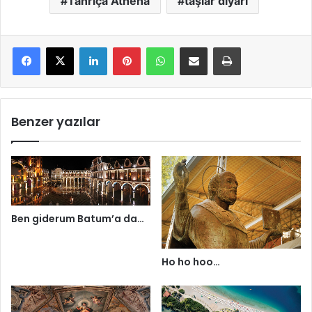
Tanrıça Athena
taşlar diyarı
LinkedIn
Pinterest
WhatsApp
E-Mail ile paylaş
Yazdır
Benzer yazılar
Ben giderum Batum’a da…
Ho ho hoo…