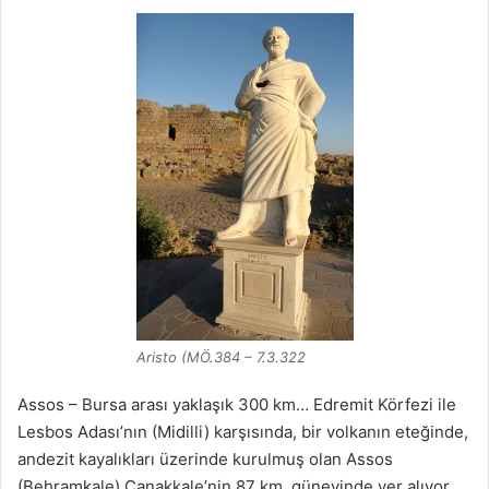
Aristo (MÖ.384 – 7.3.322
Assos – Bursa arası yaklaşık 300 km… Edremit Körfezi ile
Lesbos Adası’nın (Midilli) karşısında, bir volkanın eteğinde,
andezit kayalıkları üzerinde kurulmuş olan Assos
(Behramkale) Çanakkale’nin 87 km. güneyinde yer alıyor.