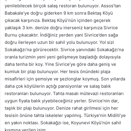
yenilebilecek birçok salaş restoran bulunuyor. Assos’tan
Babakale’ye doğru giderken 9 km sonra Bektaş Köyü
çıkacak karşınıza. Bektaş Köyü’nün içinden geçerek
yaklaşık 3 km. denize doğru inerseniz karşınıza Sivrice
Burnu çıkacaktır. İndiğiniz yerden yani Sivrice’den sağa
doğru ilerleyen uzun bir sahil yolu bulunuyor. Yol sizi
Sokakağzı’na görürecektir. Sivrice yanındaki Sokakağzı’na
oranla turizmin yeni yeni gelişmeye başladığı dolayısıyla
daha tenha bir koy. Yine Sivrice’ye göre daha geniş ve
kumluk bir plajı bulunuyor. Her tesis önündeki plaja
misafirleri için şemsiye ve şezlonglar koymuş. Son yıllarda
daha çok köylülerin açtığı pansiyonlar ve salaş balık
restoranları bulunuyor. Tahta masalı mütevazi restoranları
uygun fiyata balık yiyebileceğiniz yerler. Sivrice’nin dar,
taşlık bir plajı bulunuyor. Denize rahat girilmesi için her
tesisin önüne tahta iskeleler yapılmış. Türkiye’nin Midilli’ye
en yakın noktası. Sokakağzı ise, Koyunevi Köyü’nün sahil
kısmına verilen isim.