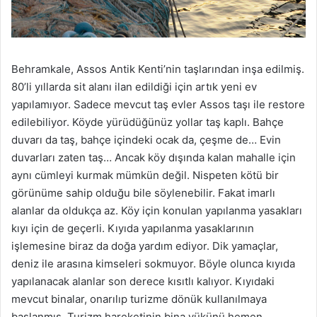
Behramkale, Assos Antik Kenti’nin taşlarından inşa edilmiş.
80’li yıllarda sit alanı ilan edildiği için artık yeni ev
yapılamıyor. Sadece mevcut taş evler Assos taşı ile restore
edilebiliyor. Köyde yürüdüğünüz yollar taş kaplı. Bahçe
duvarı da taş, bahçe içindeki ocak da, çeşme de… Evin
duvarları zaten taş… Ancak köy dışında kalan mahalle için
aynı cümleyi kurmak mümkün değil. Nispeten kötü bir
görünüme sahip olduğu bile söylenebilir. Fakat imarlı
alanlar da oldukça az. Köy için konulan yapılanma yasakları
kıyı için de geçerli. Kıyıda yapılanma yasaklarının
işlemesine biraz da doğa yardım ediyor. Dik yamaçlar,
deniz ile arasına kimseleri sokmuyor. Böyle olunca kıyıda
yapılanacak alanlar son derece kısıtlı kalıyor. Kıyıdaki
mevcut binalar, onarılıp turizme dönük kullanılmaya
başlanmış. Turizm hareketinin bina yükünü hemen