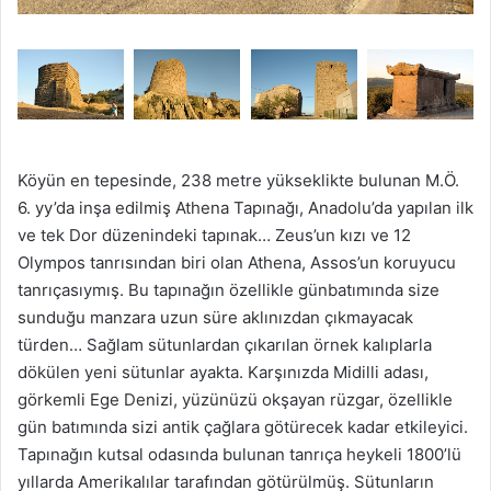
Köyün en tepesinde, 238 metre yükseklikte bulunan M.Ö.
6. yy’da inşa edilmiş Athena Tapınağı, Anadolu’da yapılan ilk
ve tek Dor düzenindeki tapınak… Zeus’un kızı ve 12
Olympos tanrısından biri olan Athena, Assos’un koruyucu
tanrıçasıymış. Bu tapınağın özellikle günbatımında size
sunduğu manzara uzun süre aklınızdan çıkmayacak
türden… Sağlam sütunlardan çıkarılan örnek kalıplarla
dökülen yeni sütunlar ayakta. Karşınızda Midilli adası,
görkemli Ege Denizi, yüzünüzü okşayan rüzgar, özellikle
gün batımında sizi antik çağlara götürecek kadar etkileyici.
Tapınağın kutsal odasında bulunan tanrıça heykeli 1800’lü
yıllarda Amerikalılar tarafından götürülmüş. Sütunların