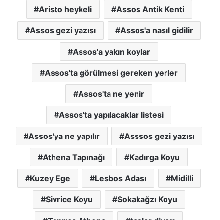
Aristo heykeli
Assos Antik Kenti
Assos gezi yazısı
Assos'a nasıl gidilir
Assos'a yakın koylar
Assos'ta görülmesi gereken yerler
Assos'ta ne yenir
Assos'ta yapılacaklar listesi
Assos'ya ne yapılır
Asssos gezi yazısı
Athena Tapınağı
Kadırga Koyu
Kuzey Ege
Lesbos Adası
Midilli
Sivrice Koyu
Sokakağzı Koyu