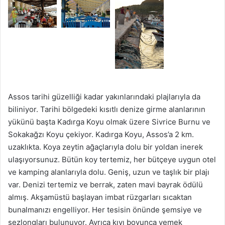
Assos tarihi güzelliği kadar yakınlarındaki plajlarıyla da
biliniyor. Tarihi bölgedeki kısıtlı denize girme alanlarının
yükünü başta Kadırga Koyu olmak üzere Sivrice Burnu ve
Sokakağzı Koyu çekiyor. Kadırga Koyu, Assos’a 2 km.
uzaklıkta. Koya zeytin ağaçlarıyla dolu bir yoldan inerek
ulaşıyorsunuz. Bütün koy tertemiz, her bütçeye uygun otel
ve kamping alanlarıyla dolu. Geniş, uzun ve taşlık bir plajı
var. Denizi tertemiz ve berrak, zaten mavi bayrak ödülü
almış. Akşamüstü başlayan imbat rüzgarları sıcaktan
bunalmanızı engelliyor. Her tesisin önünde şemsiye ve
şezlongları bulunuyor. Ayrıca kıyı boyunca yemek