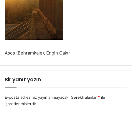
Asos (Behramkale), Engin Çakır
Bir yanıt yazın
E-posta adresiniz yayınlanmayacak.
Gerekli alanlar
*
ile
işaretlenmişlerdir
Y
o