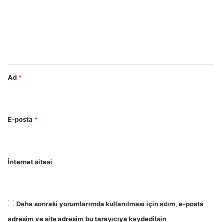
r
u
m
*
Ad
*
E-posta
*
İnternet sitesi
Daha sonraki yorumlarımda kullanılması için adım, e-posta
adresim ve site adresim bu tarayıcıya kaydedilsin.