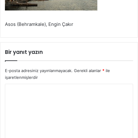
Asos (Behramkale), Engin Çakır
Bir yanıt yazın
E-posta adresiniz yayınlanmayacak.
Gerekli alanlar
*
ile
işaretlenmişlerdir
Y
o
r
u
m
*