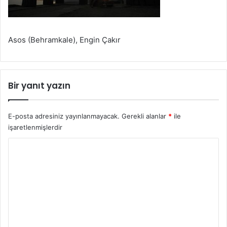
Asos (Behramkale), Engin Çakır
Bir yanıt yazın
E-posta adresiniz yayınlanmayacak.
Gerekli alanlar
*
ile
işaretlenmişlerdir
Y
o
r
u
m
*