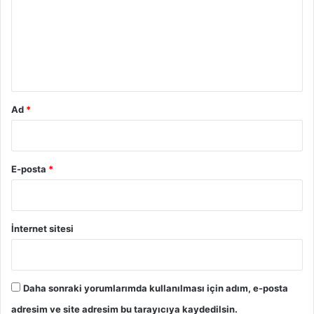
r
u
m
*
Ad
*
E-posta
*
İnternet sitesi
Daha sonraki yorumlarımda kullanılması için adım, e-posta
adresim ve site adresim bu tarayıcıya kaydedilsin.