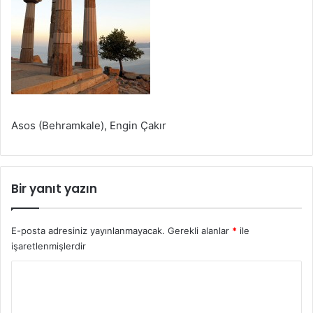
Asos (Behramkale), Engin Çakır
Bir yanıt yazın
E-posta adresiniz yayınlanmayacak.
Gerekli alanlar
*
ile
işaretlenmişlerdir
Y
o