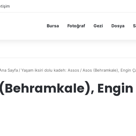
etişim
Bursa
Fotoğraf
Gezi
Dosya
S
Ana Sayfa
/
Yaşam iksiri dolu kadeh: Assos
/
Asos (Behramkale), Engin Ça
(Behramkale), Engin