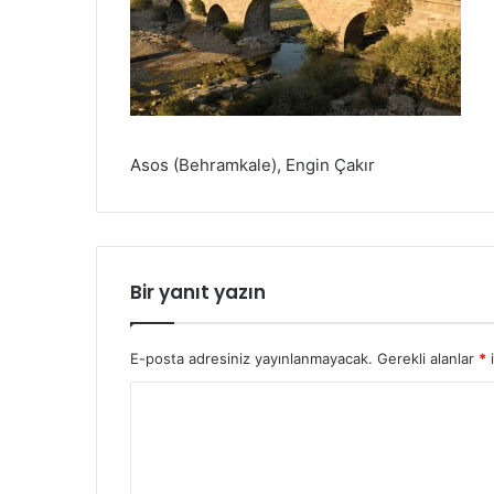
Asos (Behramkale), Engin Çakır
Bir yanıt yazın
E-posta adresiniz yayınlanmayacak.
Gerekli alanlar
*
i
Y
o
r