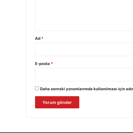
u
m
*
Ad
*
E-posta
*
Daha sonraki yorumlarımda kullanılması için adım