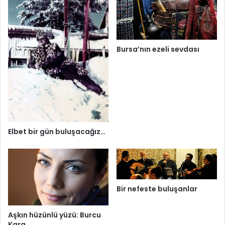
Bursa’nın ezeli sevdası
Elbet bir gün buluşacağız…
Bir nefeste buluşanlar
Aşkın hüzünlü yüzü: Burcu
Kara