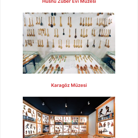
Hüsnü Züber Evi Müzesi
Karagöz Müzesi