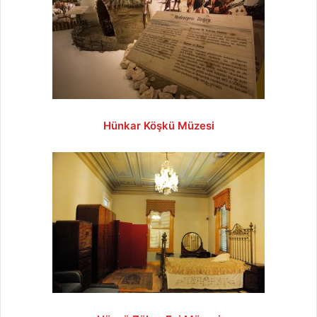
Hünkar Köşkü Müzesi