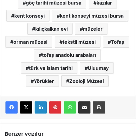
göç tarihi müzesi bursa
kazılar
kent konseyi
kent konseyi müzesi bursa
kılıçkalkan evi
müzeler
orman müzesi
tekstil müzesi
Tofaş
tofaş anadolu arabaları
türk ve islam tarihi
Uluumay
Yörükler
Zooloji Müzesi
LinkedIn
Pinterest
WhatsApp
E-Mail ile paylaş
Yazdır
Benzer yazılar