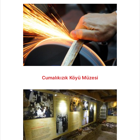
Cumalıkızık Köyü Müzesi