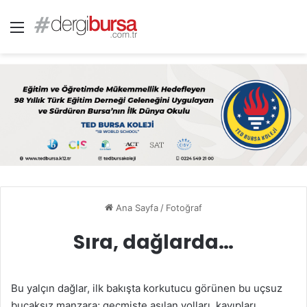
Menü
Ana Sayfa
/
Fotoğraf
Sıra, dağlarda…
Bu yalçın dağlar, ilk bakışta korkutucu görünen bu uçsuz
bucaksız manzara; geçmişte aşılan yolları, kayıpları,