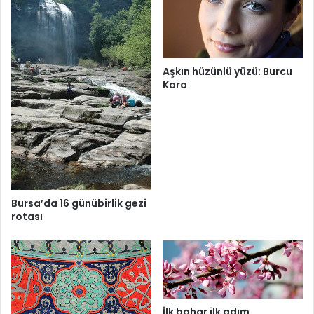
Aşkın hüzünlü yüzü: Burcu
Kara
Bursa’da 16 günübirlik gezi
rotası
İlk bahar ilk adım