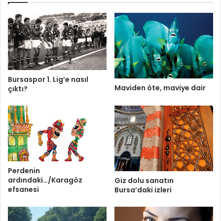
Bursaspor 1. Lig’e nasıl
Maviden öte, maviye dair
çıktı?
Perdenin
ardındaki…/Karagöz
Giz dolu sanatın
efsanesi
Bursa’daki izleri