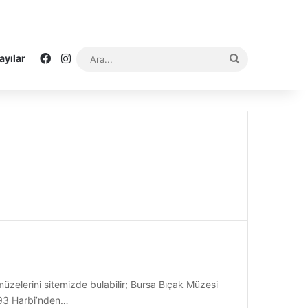
Facebook
Instagram
Ara...
ayılar
üzelerini sitemizde bulabilir; Bursa Bıçak Müzesi
. 93 Harbi’nden…