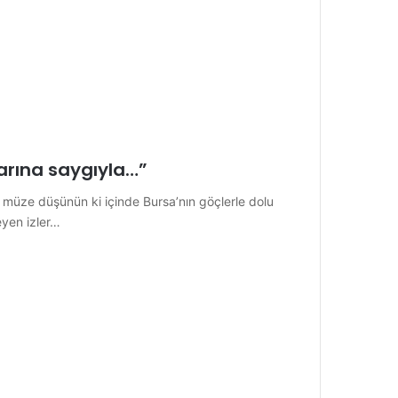
larına saygıyla…”
ir müze düşünün ki içinde Bursa’nın göçlerle dolu
eyen izler…