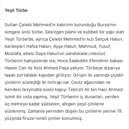
Yeşil Türbe
Sultan Çelebi Mehmed’in kabrinin bulunduğu Bursa’nın
simgesi ünlü türbe. Sekizgen planlı ve kubbeli bir yapı olan
Yeşil Türbe’de, ayrıca Çelebi Mehmed’in kızı Selçuk Hatun,
kardeşleri Hafsa Hatun, Ayşe Hatun, Mahmud, Yusuf,
Mustafa, ebesi Daya Hatun’un sandukaları mevcut.
Türbenin bahçesinde ise; Hoca Sadeddin Efendinin babası
Hasan Can ile Aziz Ahmed Paşa yatıyor. Türbeye dışarıya
taşan portaldeki kapıdan giriliyor. Girişin iki yanında çiçekli
çinilerin süslediği iki mihrap var. Ceviz ağacından ve
hendesi tezyinatla süslü kapıyı Tebrizli Ali bin Hacı Ahmed
isimli bir usta yapmış. Yeşil Türbenin iç duvarları, yerden
üç metreye kadar yükselen, altıgen yeşil çinilerle
süslenmiş. Zamanla yerinden düşen bu çinilerin yerine 19.
yüzyılda firuze renkli çiniler konulmuş.