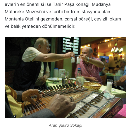
evlerin en önemlisi ise Tahir Paşa Konağı. Mudanya
Mütareke Müzesi’ni ve tarihi bir tren istasyonu olan
Montania Oteli’ni gezmeden, çarşaf böreği, cevizli lokum
ve balık yemeden dönülmemelidir.
Arap Şükrü Sokağı