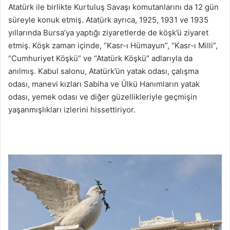
Atatürk ile birlikte Kurtuluş Savaşı komutanlarını da 12 gün
süreyle konuk etmiş. Atatürk ayrıca, 1925, 1931 ve 1935
yıllarında Bursa’ya yaptığı ziyaretlerde de köşk’ü ziyaret
etmiş. Köşk zaman içinde, “Kasr-ı Hümayun”, “Kasr-ı Milli”,
“Cumhuriyet Köşkü” ve “Atatürk Köşkü” adlarıyla da
anılmış. Kabul salonu, Atatürk’ün yatak odası, çalışma
odası, manevi kızları Sabiha ve Ülkü Hanımların yatak
odası, yemek odası ve diğer güzellikleriyle geçmişin
yaşanmışlıkları izlerini hissettiriyor.
Bursa’da 16
günübirlik gezi rotası Bursa’da 16 günübirlik gezi
rotası Bursa’da 16 günübirlik gezi rotası