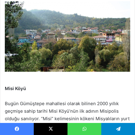
Misi Köyü
Bugün Gümüştepe mahallesi olarak bilinen 2000 yıllık
geçmişe sahip tarihi Misi Köyü’nün ilk adının Misipolis
olduğu sanılıyor. “Misi” kelimesinin kökeni Misyalıların yurt
olarak buraya yerleşmeleri ve misyonerlik merkezi olarak
Misi’nin seçilmesinden kaynaklanıyor. Günümüze kalıntıları