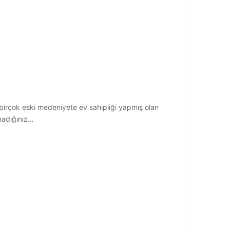
n, birçok eski medeniyete ev sahipliği yapmış olan
madığınız…