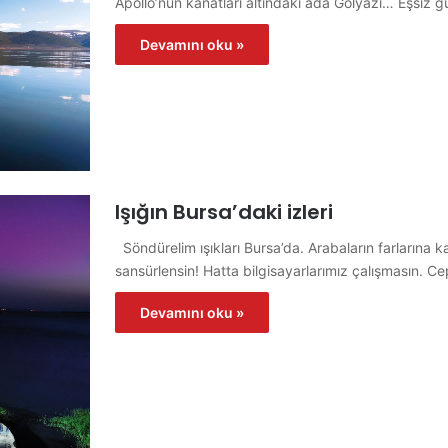
Apollo’nun kanatları altındaki ada Gölyazı… Eşsiz 
Devamını oku »
Işığın Bursa’daki izleri
Söndürelim ışıkları Bursa’da. Arabaların farlarına 
sansürlensin! Hatta bilgisayarlarımız çalışmasın. Ce
Devamını oku »