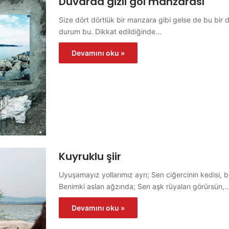
Duvarda gizli göl manzarası
Size dört dörtlük bir manzara gibi gelse de bu bir du
durum bu. Dikkat edildiğinde…
Devamını oku »
Kuyruklu şiir
Uyuşamayız yollarımız ayrı; Sen ciğercinin kedisi, b
Benimki aslan ağzında; Sen aşk rüyaları görürsün,
Devamını oku »