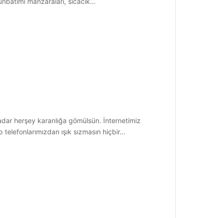
günbatımı manzaraları, sıcacık…
kadar herşey karanlığa gömülsün. İnternetimiz
p telefonlarımızdan ışık sızmasın hiçbir…