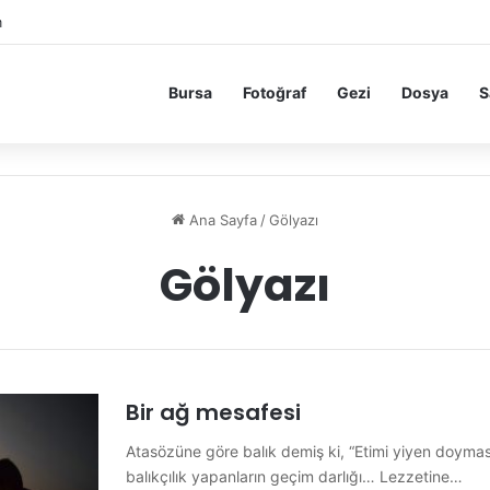
m
Bursa
Fotoğraf
Gezi
Dosya
S
Ana Sayfa
/
Gölyazı
Gölyazı
Bir ağ mesafesi
Atasözüne göre balık demiş ki, “Etimi yiyen doyma
balıkçılık yapanların geçim darlığı… Lezzetine…