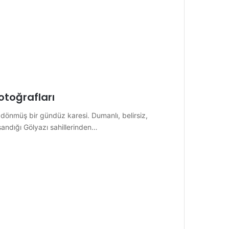
toğrafları
önmüş bir gündüz karesi. Dumanlı, belirsiz,
şandığı Gölyazı sahillerinden…