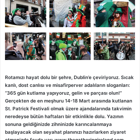
Rotamızı hayat dolu bir şehre, Dublin’e çeviriyoruz. Sıcak
kanlı, dost canlısı ve misafirperver adalıların sloganları:
“365 gün kutlama yapıyoruz, gelin ve parçası olun!”
Gerçekten de en meşhuru 14-18 Mart arasında kutlanan
St. Patrick Festivali olmak üzere ajandalarında takvimin
neredeyse bütün haftaları bir etkinlikle dolu. Yazının
sonuna geldiğinizde zihninizde karıncalanmaya
başlayacak olan seyahat planınızı hazırlarken ziyaret
etmenizde fayda var:
www.thegatheringireland.com