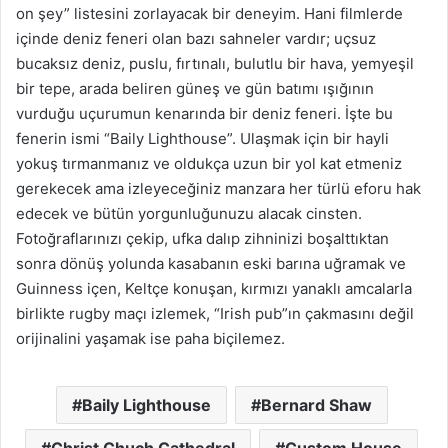
on şey” listesini zorlayacak bir deneyim. Hani filmlerde
içinde deniz feneri olan bazı sahneler vardır; uçsuz
bucaksız deniz, puslu, fırtınalı, bulutlu bir hava, yemyeşil
bir tepe, arada beliren güneş ve gün batımı ışığının
vurduğu uçurumun kenarında bir deniz feneri. İşte bu
fenerin ismi “Baily Lighthouse”. Ulaşmak için bir hayli
yokuş tırmanmanız ve oldukça uzun bir yol kat etmeniz
gerekecek ama izleyeceğiniz manzara her türlü eforu hak
edecek ve bütün yorgunluğunuzu alacak cinsten.
Fotoğraflarınızı çekip, ufka dalıp zihninizi boşalttıktan
sonra dönüş yolunda kasabanın eski barına uğramak ve
Guinness içen, Keltçe konuşan, kırmızı yanaklı amcalarla
birlikte rugby maçı izlemek, “Irish pub”ın çakmasını değil
orijinalini yaşamak ise paha biçilemez.
Baily Lighthouse
Bernard Shaw