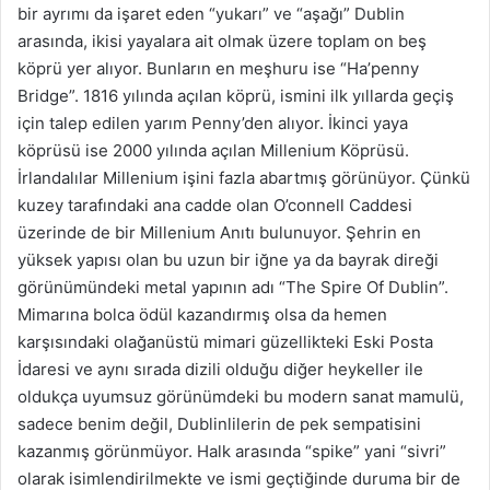
bir ayrımı da işaret eden “yukarı” ve “aşağı” Dublin
arasında, ikisi yayalara ait olmak üzere toplam on beş
köprü yer alıyor. Bunların en meşhuru ise “Ha’penny
Bridge”. 1816 yılında açılan köprü, ismini ilk yıllarda geçiş
için talep edilen yarım Penny’den alıyor. İkinci yaya
köprüsü ise 2000 yılında açılan Millenium Köprüsü.
İrlandalılar Millenium işini fazla abartmış görünüyor. Çünkü
kuzey tarafındaki ana cadde olan O’connell Caddesi
üzerinde de bir Millenium Anıtı bulunuyor. Şehrin en
yüksek yapısı olan bu uzun bir iğne ya da bayrak direği
görünümündeki metal yapının adı “The Spire Of Dublin”.
Mimarına bolca ödül kazandırmış olsa da hemen
karşısındaki olağanüstü mimari güzellikteki Eski Posta
İdaresi ve aynı sırada dizili olduğu diğer heykeller ile
oldukça uyumsuz görünümdeki bu modern sanat mamulü,
sadece benim değil, Dublinlilerin de pek sempatisini
kazanmış görünmüyor. Halk arasında “spike” yani “sivri”
olarak isimlendirilmekte ve ismi geçtiğinde duruma bir de