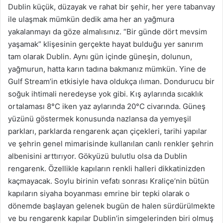
Dublin küçük, düzayak ve rahat bir şehir, her yere tabanvay
ile ulaşmak mümkün dedik ama her an yağmura
yakalanmayı da göze almalısınız. “Bir günde dört mevsim
yaşamak” klişesinin gerçekte hayat bulduğu yer sanırım
tam olarak Dublin. Aynı gün içinde güneşin, dolunun,
yağmurun, hatta karın tadına bakmanız mümkün. Yine de
Gulf Stream’in etkisiyle hava oldukça ılıman. Dondurucu bir
soğuk ihtimali neredeyse yok gibi. Kış aylarında sıcaklık
ortalaması 8°C iken yaz aylarında 20°C civarında. Güneş
yüzünü göstermek konusunda nazlansa da yemyeşil
parkları, parklarda rengarenk açan çiçekleri, tarihi yapılar
ve şehrin genel mimarisinde kullanılan canlı renkler şehrin
albenisini arttırıyor. Gökyüzü bulutlu olsa da Dublin
rengarenk. Özellikle kapıların renkli halleri dikkatinizden
kaçmayacak. Soylu birinin vefatı sonrası Kraliçe’nin bütün
kapıların siyaha boyanması emrine bir tepki olarak o
dönemde başlayan gelenek bugün de halen sürdürülmekte
ve bu rengarenk kapılar Dublin’in simgelerinden biri olmuş