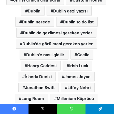
Christ Chuch Cathedral
Custom House
Dublin
Dublin gezi yazısı
Dublin nerede
Dublin to do list
Dublin'de gezilmesi gereken yerler
Dublin'de görülmesi gereken yerler
Dublin'e nasıl gidilir
Gaelic
Hanry Caddesi
Irish Luck
İrlanda Denizi
James Joyce
Jonathan Swift
Liffey Nehri
Long Room
Millenium Köprüsü
ölmeden yapılacak on şey
Oscar Wilde