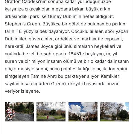
Grafton Caddesi’nin sonuna kadar yürüdüğünüzde
karşınıza çıkacak olan meydana bakan büyük arkın
arkasındaki park ise Güney Dublin’in nefes aldığı St.
Stephen’s Green. Büyükçe bir gölet de bulunan bu parkın
tarihi 16. yüzyıla dek dayanıyor. Çocuklu aileler, spor yapan
Dublinliler, güvercinler, ördekler ve martılar ile capcanlı,
hareketli, James Joyce gibi ünlü simaların heykelleri ve
anıtlarla bezeli bir şehir parkı. 1845’te başlayan, üç yıl
süren ve bir milyon insanın ölümü ve bir o kadar da insanın
göç etmesiyle sonuçlanan patates kıtlığı ile açlık dönemini
simgeleyen Famine Anıtı bu parkta yer alıyor. Kemikleri
sayılan insan figürleri Green’in keyifli havasında hüzün
veriyor izleyene.