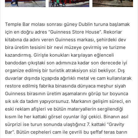
Temple Bar molası sonrası güney Dublin turuna başlamak
için en doğru adres “Guinness Store House”. Rekorlar
kitabına da adını veren Guinness markası, şehirdeki dev
bira üretim tesisini bir nevi müzeye çevirmiş ve turizme
kazandırmış. Girişte konukları karşılayan eğlenceli
bandodan çıkıştaki son adımınıza kadar son derecede iyi
organize edilmiş bir turistik atraksiyon sizi bekliyor. Dış
duvarlar dışında içyapıda ağırlıklı metal ve cam kullanılarak
restore edilmiş fabrika binasında dünyaca meşhur siyah
Guinness birasının üretim aşamalarını görüp tur boyunca
sık sık da tadım yapıyorsunuz. Markanın gelişim süreci, en
eski reklam afişleri ve bütün materyallerin sergilendiği
kısım ile her kattaki görsel oyunlar ilgi çekici. Binanın asıl
sürprizi ise turun sonunda ulaştığınız 7. kattaki “Gravity
Bar”. Bütün cepheleri cam ile çevrili bu şeffaf teras barın