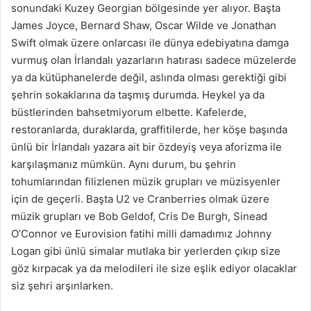
sonundaki Kuzey Georgian bölgesinde yer alıyor. Başta
James Joyce, Bernard Shaw, Oscar Wilde ve Jonathan
Swift olmak üzere onlarcası ile dünya edebiyatına damga
vurmuş olan İrlandalı yazarların hatırası sadece müzelerde
ya da kütüphanelerde değil, aslında olması gerektiği gibi
şehrin sokaklarına da taşmış durumda. Heykel ya da
büstlerinden bahsetmiyorum elbette. Kafelerde,
restoranlarda, duraklarda, graffitilerde, her köşe başında
ünlü bir İrlandalı yazara ait bir özdeyiş veya aforizma ile
karşılaşmanız mümkün. Aynı durum, bu şehrin
tohumlarından filizlenen müzik grupları ve müzisyenler
için de geçerli. Başta U2 ve Cranberries olmak üzere
müzik grupları ve Bob Geldof, Cris De Burgh, Sinead
O’Connor ve Eurovision fatihi milli damadımız Johnny
Logan gibi ünlü simalar mutlaka bir yerlerden çıkıp size
göz kırpacak ya da melodileri ile size eşlik ediyor olacaklar
siz şehri arşınlarken.