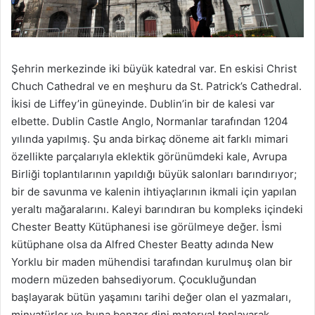
Şehrin merkezinde iki büyük katedral var. En eskisi Christ
Chuch Cathedral ve en meşhuru da St. Patrick’s Cathedral.
İkisi de Liffey’in güneyinde. Dublin’in bir de kalesi var
elbette. Dublin Castle Anglo, Normanlar tarafından 1204
yılında yapılmış. Şu anda birkaç döneme ait farklı mimari
özellikte parçalarıyla eklektik görünümdeki kale, Avrupa
Birliği toplantılarının yapıldığı büyük salonları barındırıyor;
bir de savunma ve kalenin ihtiyaçlarının ikmali için yapılan
yeraltı mağaralarını. Kaleyi barındıran bu kompleks içindeki
Chester Beatty Kütüphanesi ise görülmeye değer. İsmi
kütüphane olsa da Alfred Chester Beatty adında New
Yorklu bir maden mühendisi tarafından kurulmuş olan bir
modern müzeden bahsediyorum. Çocukluğundan
başlayarak bütün yaşamını tarihi değer olan el yazmaları,
minyatürler ve buna benzer dini materyal toplayarak