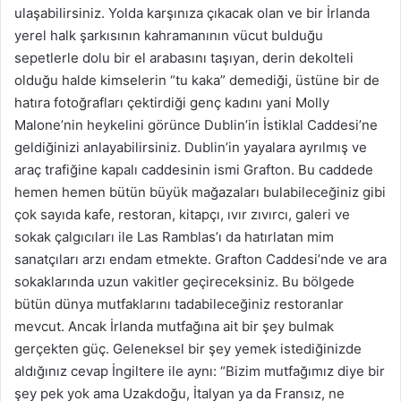
ulaşabilirsiniz. Yolda karşınıza çıkacak olan ve bir İrlanda
yerel halk şarkısının kahramanının vücut bulduğu
sepetlerle dolu bir el arabasını taşıyan, derin dekolteli
olduğu halde kimselerin “tu kaka” demediği, üstüne bir de
hatıra fotoğrafları çektirdiği genç kadını yani Molly
Malone’nin heykelini görünce Dublin’in İstiklal Caddesi’ne
geldiğinizi anlayabilirsiniz. Dublin’in yayalara ayrılmış ve
araç trafiğine kapalı caddesinin ismi Grafton. Bu caddede
hemen hemen bütün büyük mağazaları bulabileceğiniz gibi
çok sayıda kafe, restoran, kitapçı, ıvır zıvırcı, galeri ve
sokak çalgıcıları ile Las Ramblas’ı da hatırlatan mim
sanatçıları arzı endam etmekte. Grafton Caddesi’nde ve ara
sokaklarında uzun vakitler geçireceksiniz. Bu bölgede
bütün dünya mutfaklarını tadabileceğiniz restoranlar
mevcut. Ancak İrlanda mutfağına ait bir şey bulmak
gerçekten güç. Geleneksel bir şey yemek istediğinizde
aldığınız cevap İngiltere ile aynı: “Bizim mutfağımız diye bir
şey pek yok ama Uzakdoğu, İtalyan ya da Fransız, ne