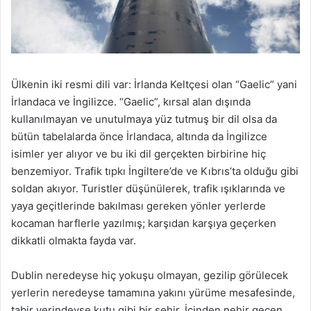
Ülkenin iki resmi dili var: İrlanda
Keltçesi olan “Gaelic” yani
İrlandaca
ve İngilizce. “Gaelic”, kırsal alan dışında
kullanılmayan ve unutulmaya yüz tutmuş bir dil olsa da
bütün tabelalarda önce İrlandaca, altında da İngilizce
isimler yer alıyor ve bu iki dil gerçekten birbirine hiç
benzemiyor. Trafik tıpkı İngiltere’de ve Kıbrıs’ta olduğu gibi
soldan akıyor. Turistler düşünülerek, trafik ışıklarında ve
yaya geçitlerinde bakılması gereken yönler yerlerde
kocaman harflerle yazılmış; karşıdan karşıya geçerken
dikkatli olmakta fayda var.
Dublin neredeyse hiç yokuşu olmayan, gezilip görülecek
yerlerin neredeyse tamamına yakını yürüme mesafesinde,
tabir yerindeyse kutu gibi bir şehir. İçinden nehir geçen