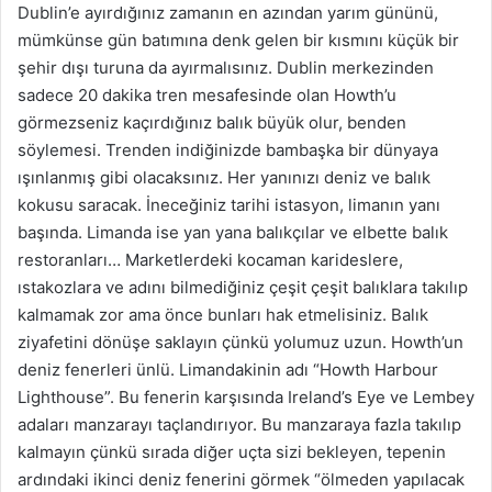
Dublin’e ayırdığınız zamanın en azından yarım gününü,
mümkünse gün batımına denk gelen bir kısmını küçük bir
şehir dışı turuna da ayırmalısınız. Dublin merkezinden
sadece 20 dakika tren mesafesinde olan Howth’u
görmezseniz kaçırdığınız balık büyük olur, benden
söylemesi. Trenden indiğinizde bambaşka bir dünyaya
ışınlanmış gibi olacaksınız. Her yanınızı deniz ve balık
kokusu saracak. İneceğiniz tarihi istasyon, limanın yanı
başında. Limanda ise yan yana balıkçılar ve elbette balık
restoranları… Marketlerdeki kocaman karideslere,
ıstakozlara ve adını bilmediğiniz çeşit çeşit balıklara takılıp
kalmamak zor ama önce bunları hak etmelisiniz. Balık
ziyafetini dönüşe saklayın çünkü yolumuz uzun. Howth’un
deniz fenerleri ünlü. Limandakinin adı “Howth Harbour
Lighthouse”. Bu fenerin karşısında Ireland’s Eye ve Lembey
adaları manzarayı taçlandırıyor. Bu manzaraya fazla takılıp
kalmayın çünkü sırada diğer uçta sizi bekleyen, tepenin
ardındaki ikinci deniz fenerini görmek “ölmeden yapılacak