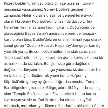
Kuzey Dublin turumuzu bitirdiğimize göre asıl turistik
mesaimizi yapacağımız Güney Dublin’e geçmenin
zamanıdır. Nehir kıyısına ulaşın ve geleneklere uygun
olarak Ha’penny Köprüsü’nün ortasında durup Liffey
Nehri’nin ve manzaranın tadını çıkarın. Doğu yönünde
göreceğiniz Beyaz Saray’ı andıran ve önünde lunapark
kurulu olan bina, Dublin’deki en önemli mimari yapı olarak
kabul gören “Custom House”. Ha’penny’den geçerken üç
yapraklı yonca ile sembolize edilen İrlandalı şansı yani
“Irish Luck” dilemek için köprünün demir korkuluklarına bir
asmalı kilit de siz takın. Bu işler size göre değilse de
değilse de dünyanın bu simge yapısında sizden de bir his
ve iz kalacağını düşünerek yapın bunu. Ha’penny
Köprüsü’nün güney ayağı sizi doğrudan meşhur Temple
Bar bölgesine çıkaracak. Bölge, adını 1840 yılında açılmış
olan “Temple Bar”dan alıyor. Fazla turistik bulup burun
kıvırmayın ve siz de Dublin’de turist olmanın keyfini
çıkarmak, metrekareye düşen elli turistten biri olmak üzere