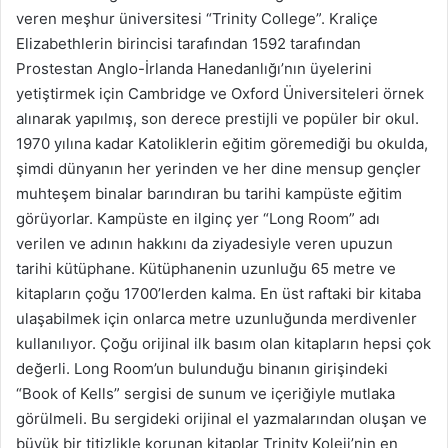
veren meşhur üniversitesi “Trinity College”. Kraliçe
Elizabethlerin birincisi tarafından 1592 tarafından
Prostestan Anglo-İrlanda Hanedanlığı’nın üyelerini
yetiştirmek için Cambridge ve Oxford Üniversiteleri örnek
alınarak yapılmış, son derece prestijli ve popüler bir okul.
1970 yılına kadar Katoliklerin eğitim göremediği bu okulda,
şimdi dünyanın her yerinden ve her dine mensup gençler
muhteşem binalar barındıran bu tarihi kampüste eğitim
görüyorlar. Kampüste en ilginç yer “Long Room” adı
verilen ve adının hakkını da ziyadesiyle veren upuzun
tarihi kütüphane. Kütüphanenin uzunluğu 65 metre ve
kitapların çoğu 1700’lerden kalma. En üst raftaki bir kitaba
ulaşabilmek için onlarca metre uzunluğunda merdivenler
kullanılıyor. Çoğu orijinal ilk basım olan kitapların hepsi çok
değerli. Long Room’un bulunduğu binanın girişindeki
“Book of Kells” sergisi de sunum ve içeriğiyle mutlaka
görülmeli. Bu sergideki orijinal el yazmalarından oluşan ve
büyük bir titizlikle korunan kitaplar Trinity Koleji’nin en