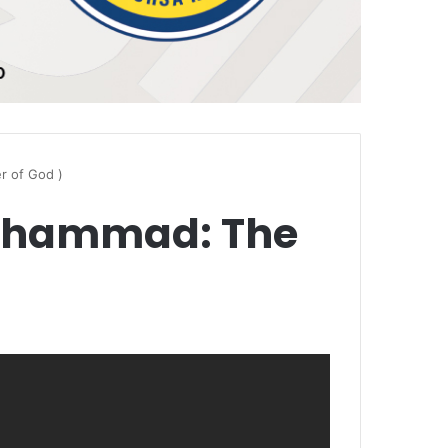
r of God )
Muhammad: The