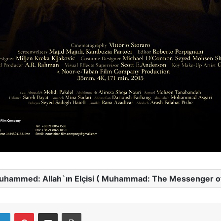
uhammed: Allah`ın Elçisi ( Muhammad: The Messenger o
LinkedIn
Pinterest
E-Mail ile paylaş
Yazdır