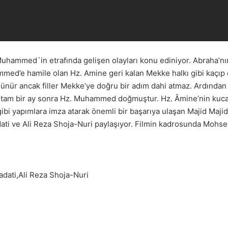
uhammed`in etrafında gelişen olayları konu ediniyor. Abraha’nın
ammed’e hamile olan Hz. Amine geri kalan Mekke halkı gibi kaçıp
şünür ancak filler Mekke’ye doğru bir adım dahi atmaz. Ardında
n tam bir ay sonra Hz. Muhammed doğmuştur. Hz. Âmine’nin kuc
gibi yapımlara imza atarak önemli bir başarıya ulaşan Majid Ma
dati ve Ali Reza Shoja-Nuri paylaşıyor. Filmin kadrosunda Moh
dati,Ali Reza Shoja-Nuri