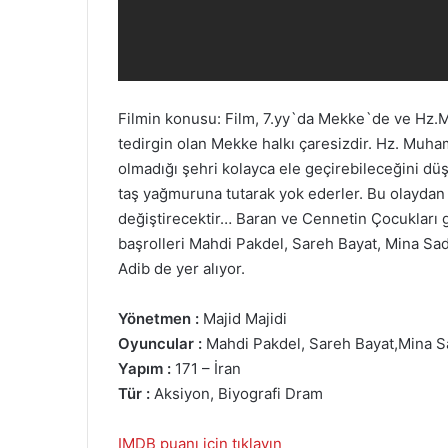
Filmin konusu: Film, 7.yy`da Mekke`de ve Hz.M
tedirgin olan Mekke halkı çaresizdir. Hz. Muh
olmadığı şehri kolayca ele geçirebileceğini dü
taş yağmuruna tutarak yok ederler. Bu olayda
değiştirecektir… Baran ve Cennetin Çocukları 
başrolleri Mahdi Pakdel, Sareh Bayat, Mina Sa
Adib de yer alıyor.
Yönetmen :
Majid Majidi
Oyuncular :
Mahdi Pakdel, Sareh Bayat,Mina Sa
Yapım :
171 – İran
Tür :
Aksiyon, Biyografi Dram
IMDB puanı için tıklayın