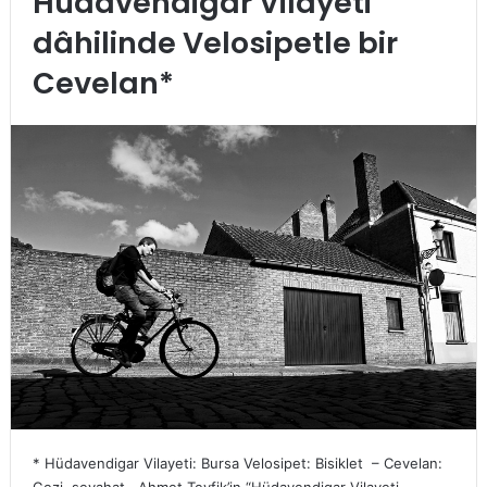
Hüdavendigar Vilayeti
dâhilinde Velosipetle bir
Cevelan*
* Hüdavendigar Vilayeti: Bursa Velosipet: Bisiklet – Cevelan:
Gezi, seyahat. Ahmet Tevfik’in “Hüdavendigar Vilayeti