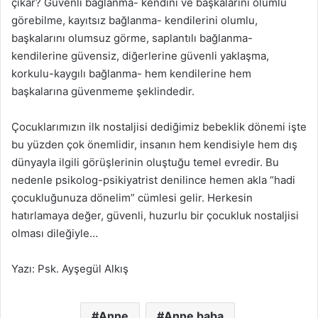
çıkar?
Güvenli bağlanma- kendini ve başkalarını olumlu
görebilme, kayıtsız bağlanma- kendilerini olumlu,
başkalarını olumsuz görme, saplantılı bağlanma-
kendilerine güvensiz, diğerlerine güvenli yaklaşma,
korkulu-kaygılı bağlanma- hem kendilerine hem
başkalarına güvenmeme şeklindedir.
Çocuklarımızın ilk nostaljisi dediğimiz bebeklik dönemi işte
bu yüzden çok önemlidir, insanın hem kendisiyle hem dış
dünyayla ilgili görüşlerinin oluştuğu temel evredir. Bu
nedenle psikolog-psikiyatrist denilince hemen akla “hadi
çocukluğunuza dönelim” cümlesi gelir. Herkesin
hatırlamaya değer, güvenli, huzurlu bir çocukluk nostaljisi
olması dileğiyle…
Yazı: Psk. Ayşegül Alkış
Anne
Anne baba