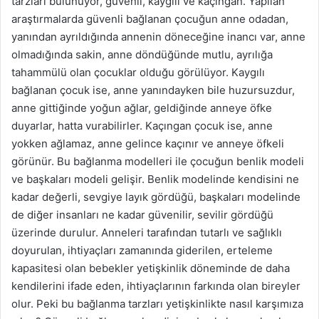
tarzları bulunuyor, güvenli, kaygılı ve kaçıngan. Yapılan
araştırmalarda güvenli bağlanan çocuğun anne odadan,
yanından ayrıldığında annenin döneceğine inancı var, anne
olmadığında sakin, anne döndüğünde mutlu, ayrılığa
tahammülü olan çocuklar olduğu görülüyor. Kaygılı
bağlanan çocuk ise, anne yanındayken bile huzursuzdur,
anne gittiğinde yoğun ağlar, geldiğinde anneye öfke
duyarlar, hatta vurabilirler. Kaçıngan çocuk ise, anne
yokken ağlamaz, anne gelince kaçınır ve anneye öfkeli
görünür. Bu bağlanma modelleri ile çocuğun benlik modeli
ve başkaları modeli gelişir. Benlik modelinde kendisini ne
kadar değerli, sevgiye layık gördüğü, başkaları modelinde
de diğer insanları ne kadar güvenilir, sevilir gördüğü
üzerinde durulur. Anneleri tarafından tutarlı ve sağlıklı
doyurulan, ihtiyaçları zamanında giderilen, erteleme
kapasitesi olan bebekler yetişkinlik döneminde de daha
kendilerini ifade eden, ihtiyaçlarının farkında olan bireyler
olur. Peki bu bağlanma tarzları yetişkinlikte nasıl karşımıza