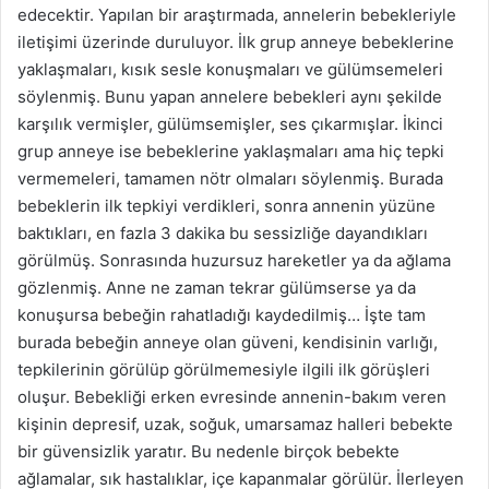
edecektir. Yapılan bir araştırmada, annelerin bebekleriyle
iletişimi üzerinde duruluyor. İlk grup anneye bebeklerine
yaklaşmaları, kısık sesle konuşmaları ve gülümsemeleri
söylenmiş. Bunu yapan annelere bebekleri aynı şekilde
karşılık vermişler, gülümsemişler, ses çıkarmışlar. İkinci
grup anneye ise bebeklerine yaklaşmaları ama hiç tepki
vermemeleri, tamamen nötr olmaları söylenmiş. Burada
bebeklerin ilk tepkiyi verdikleri, sonra annenin yüzüne
baktıkları, en fazla 3 dakika bu sessizliğe dayandıkları
görülmüş. Sonrasında huzursuz hareketler ya da ağlama
gözlenmiş. Anne ne zaman tekrar gülümserse ya da
konuşursa bebeğin rahatladığı kaydedilmiş… İşte tam
burada bebeğin anneye olan güveni, kendisinin varlığı,
tepkilerinin görülüp görülmemesiyle ilgili ilk görüşleri
oluşur. Bebekliği erken evresinde annenin-bakım veren
kişinin depresif, uzak, soğuk, umarsamaz halleri bebekte
bir güvensizlik yaratır. Bu nedenle birçok bebekte
ağlamalar, sık hastalıklar, içe kapanmalar görülür. İlerleyen