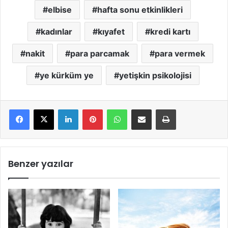
elbise
hafta sonu etkinlikleri
kadınlar
kıyafet
kredi kartı
nakit
para parcamak
para vermek
ye kürküm ye
yetişkin psikolojisi
LinkedIn
Pinterest
WhatsApp
E-Mail ile paylaş
Yazdır
Benzer yazılar