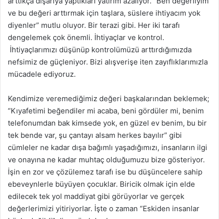
arttıkça dışarıya yaptıkları yatırım azalıyor. “Ben değerliyim
ve bu değeri arttırmak için taşlara, süslere ihtiyacım yok
diyenler” mutlu oluyor. Bir terazi gibi. Her iki tarafı
dengelemek çok önemli. İhtiyaçlar ve kontrol.
İhtiyaçlarımızı düşünüp kontrolümüzü arttırdığımızda
nefsimiz de güçleniyor. Bizi alışverişe iten zayıflıklarımızla
mücadele ediyoruz.
Kendimize veremediğimiz değeri başkalarından beklemek;
“Kıyafetimi beğendiler mi acaba, beni gördüler mi, benim
telefonumdan bak kimsede yok, en güzel ev benim, bu bir
tek bende var, şu çantayı alsam herkes bayılır” gibi
cümleler ne kadar dışa bağımlı yaşadığımızı, insanların ilgi
ve onayına ne kadar muhtaç olduğumuzu bize gösteriyor.
İşin en zor ve çözülemez tarafı ise bu düşüncelere sahip
ebeveynlerle büyüyen çocuklar. Biricik olmak için elde
edilecek tek yol maddiyat gibi görüyorlar ve gerçek
değerlerimizi yitiriyorlar. İşte o zaman “Eskiden insanlar