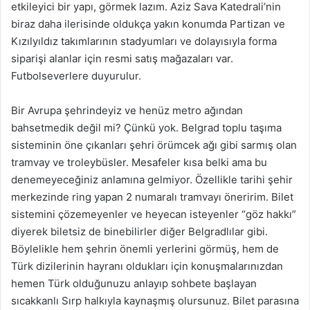
etkileyici bir yapı, görmek lazım. Aziz Sava Katedrali’nin
biraz daha ilerisinde oldukça yakın konumda Partizan ve
Kızılyıldız takımlarının stadyumları ve dolayısıyla forma
siparişi alanlar için resmi satış mağazaları var.
Futbolseverlere duyurulur.
Bir Avrupa şehrindeyiz ve henüz metro ağından
bahsetmedik değil mi? Çünkü yok. Belgrad toplu taşıma
sisteminin öne çıkanları şehri örümcek ağı gibi sarmış olan
tramvay ve troleybüsler. Mesafeler kısa belki ama bu
denemeyeceğiniz anlamına gelmiyor. Özellikle tarihi şehir
merkezinde ring yapan 2 numaralı tramvayı öneririm. Bilet
sistemini çözemeyenler ve heyecan isteyenler “göz hakkı”
diyerek biletsiz de binebilirler diğer Belgradlılar gibi.
Böylelikle hem şehrin önemli yerlerini görmüş, hem de
Türk dizilerinin hayranı oldukları için konuşmalarınızdan
hemen Türk olduğunuzu anlayıp sohbete başlayan
sıcakkanlı Sırp halkıyla kaynaşmış olursunuz. Bilet parasına