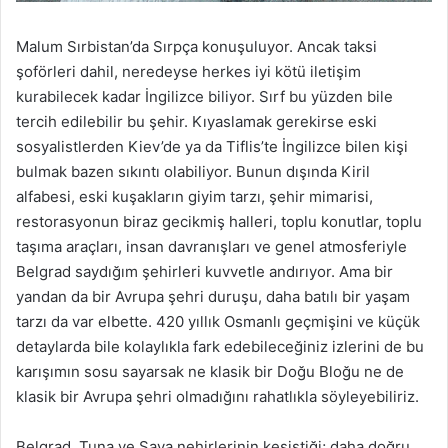
Malum Sırbistan’da Sırpça konuşuluyor. Ancak taksi
şoförleri dahil, neredeyse herkes iyi kötü iletişim
kurabilecek kadar İngilizce biliyor. Sırf bu yüzden bile
tercih edilebilir bu şehir. Kıyaslamak gerekirse eski
sosyalistlerden Kiev’de ya da Tiflis’te İngilizce bilen kişi
bulmak bazen sıkıntı olabiliyor. Bunun dışında Kiril
alfabesi, eski kuşakların giyim tarzı, şehir mimarisi,
restorasyonun biraz gecikmiş halleri, toplu konutlar, toplu
taşıma araçları, insan davranışları ve genel atmosferiyle
Belgrad saydığım şehirleri kuvvetle andırıyor. Ama bir
yandan da bir Avrupa şehri duruşu, daha batılı bir yaşam
tarzı da var elbette. 420 yıllık Osmanlı geçmişini ve küçük
detaylarda bile kolaylıkla fark edebileceğiniz izlerini de bu
karışımın sosu sayarsak ne klasik bir Doğu Bloğu ne de
klasik bir Avrupa şehri olmadığını rahatlıkla söyleyebiliriz.
Belgrad, Tuna ve Sava nehirlerinin kesiştiği; daha doğru