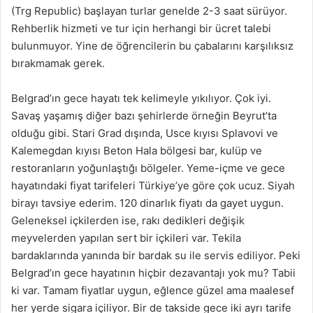
(Trg Republic) başlayan turlar genelde 2-3 saat sürüyor.
Rehberlik hizmeti ve tur için herhangi bir ücret talebi
bulunmuyor. Yine de öğrencilerin bu çabalarını karşılıksız
bırakmamak gerek.
Belgrad’ın gece hayatı tek kelimeyle yıkılıyor. Çok iyi.
Savaş yaşamış diğer bazı şehirlerde örneğin Beyrut’ta
olduğu gibi. Stari Grad dışında, Usce kıyısı Splavovi ve
Kalemegdan kıyısı Beton Hala bölgesi bar, kulüp ve
restoranların yoğunlaştığı bölgeler. Yeme-içme ve gece
hayatındaki fiyat tarifeleri Türkiye’ye göre çok ucuz. Siyah
birayı tavsiye ederim. 120 dinarlık fiyatı da gayet uygun.
Geleneksel içkilerden ise, rakı dedikleri değişik
meyvelerden yapılan sert bir içkileri var. Tekila
bardaklarında yanında bir bardak su ile servis ediliyor. Peki
Belgrad’ın gece hayatının hiçbir dezavantajı yok mu? Tabii
ki var. Tamam fiyatlar uygun, eğlence güzel ama maalesef
her yerde sigara içiliyor. Bir de takside gece iki ayrı tarife