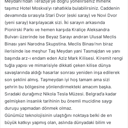
Meydanı’ndan Terazije’ye doğru yönelirseniz mihenk
taşımız Hotel Moskva’yı rahatlıkla bulabilirsiniz. Caddenin
devamında sırasıyla Stari Dvor (eski saray) ve Novi Dvor
(yeni saray) karşılayacak sizi. İki sarayın arkasında
Pionirski Parkı ve hemen karşıda Kraliçe Aleksandra
Bulvarı üzerinde ise Beyaz Sarayı andıran Ulusal Meclis
Binası yani Narodna Skupstina. Meclis Binası’nın biraz
ilerisinde ise meşhur Taş Meydan yani Tasmajdan ve yanı
başında arz-ı endam eden Aziz Mark Kilisesi. Kiremit rengi
tuğla yapısı ve mimarisiyle dikkati çeken kilise dünya
savaşlarında aldığı hasarlar sonrası yeniden inşa edilerek
son şeklini almış. Taşmeydan iyi hoş tamam ama sizi
şehrin bu bölgesine yönlendirmekteki amacım başka.
Sıradaki durağımız Nikola Tesla Müzesi. Belgrad’a kadar
gelmişken insanlık tarihinin bu önemli mucidine saygı
duruşu yapmadan dönmek olmaz.
Günümüz teknolojisinin ulaştığını noktaya belki de en
büyük katkıyı yapmış olan, aslında dünyadaki bilim ve