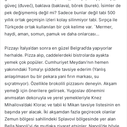
güveç (đuveć), baklava (baklava), börek (burek). İsimler de
pek değişmemiş değil mi? Sadece bunlar değil tabi 500
yıllık ortak geçmişin izleri kolay silinmiyor tabi. Sırpça ile
Türkçede ortak kullanılan bir çok kelime var. `Mermer,
haydi, aman, somun, pamuk ve daha onlarcası…
Pizzayı İtalya’dan sonra en güzel Belgrad’da yapıyorlar
herhalde. Pizza alıp, caddelerdeki bistrolarda ayakta
yemek çok popüler. Cumhuriyet Meydanı’nın hemen
yakınındaki Toma’yı şiddetle tavsiye ederim (Yanlış
anlaşılmasın bu bir pekara yani fırın markası, su
sıçratmıyor). Özellikle brokolili pizzasını deneyin. Akşam
yemeği için önerilere gelirsek. Yugoslav dönemini
anımsatan dekoruyla ve yerel yemekleriyle Knez
Mihailova’daki Klorac ve tabii ki Mikan tavsiye listesinin en
başında yer alacak. İki akşamdan fazla geçirecek olanlar
Zemun bölgesi sahilindeki Splavovi bölgesinde yer alan
Bella Napoli’yi de mutlaka ziyaret etsinler. Napoli’de böyle