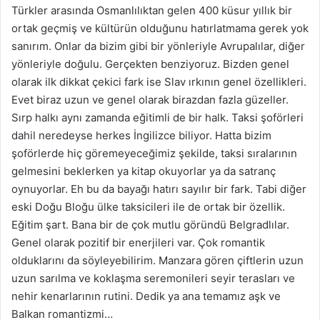
Türkler arasında Osmanlılıktan gelen 400 küsur yıllık bir
ortak geçmiş ve kültürün olduğunu hatırlatmama gerek yok
sanırım. Onlar da bizim gibi bir yönleriyle Avrupalılar, diğer
yönleriyle doğulu. Gerçekten benziyoruz. Bizden genel
olarak ilk dikkat çekici fark ise Slav ırkının genel özellikleri.
Evet biraz uzun ve genel olarak birazdan fazla güzeller.
Sırp halkı aynı zamanda eğitimli de bir halk. Taksi şoförleri
dahil neredeyse herkes İngilizce biliyor. Hatta bizim
şoförlerde hiç göremeyeceğimiz şekilde, taksi sıralarının
gelmesini beklerken ya kitap okuyorlar ya da satranç
oynuyorlar. Eh bu da bayağı hatırı sayılır bir fark. Tabi diğer
eski Doğu Bloğu ülke taksicileri ile de ortak bir özellik.
Eğitim şart. Bana bir de çok mutlu göründü Belgradlılar.
Genel olarak pozitif bir enerjileri var. Çok romantik
olduklarını da söyleyebilirim. Manzara gören çiftlerin uzun
uzun sarılma ve koklaşma seremonileri seyir terasları ve
nehir kenarlarının rutini. Dedik ya ana temamız aşk ve
Balkan romantizmi…