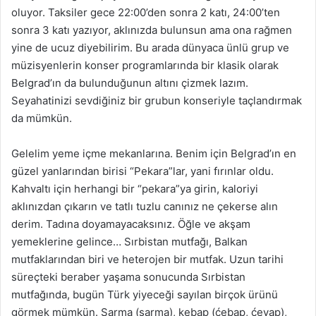
oluyor. Taksiler gece 22:00’den sonra 2 katı, 24:00’ten
sonra 3 katı yazıyor, aklınızda bulunsun ama ona rağmen
yine de ucuz diyebilirim. Bu arada dünyaca ünlü grup ve
müzisyenlerin konser programlarında bir klasik olarak
Belgrad’ın da bulunduğunun altını çizmek lazım.
Seyahatinizi sevdiğiniz bir grubun konseriyle taçlandırmak
da mümkün.
Gelelim yeme içme mekanlarına. Benim için Belgrad’ın en
güzel yanlarından birisi “Pekara”lar, yani fırınlar oldu.
Kahvaltı için herhangi bir “pekara”ya girin, kaloriyi
aklınızdan çıkarın ve tatlı tuzlu canınız ne çekerse alın
derim. Tadına doyamayacaksınız. Öğle ve akşam
yemeklerine gelince… Sırbistan mutfağı, Balkan
mutfaklarından biri ve heterojen bir mutfak. Uzun tarihi
süreçteki beraber yaşama sonucunda Sırbistan
mutfağında, bugün Türk yiyeceği sayılan birçok ürünü
görmek mümkün. Sarma (sarma), kebap (ćebap, ćevap),