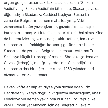
ergen gençler arasındaki takma adı da zaten “Silikon
Vadisi”ymiş! Silikon Vadisi’nin bitiminde, Skadarlija ya da
diğer adıyla Skadarska Caddesi başlıyor. Burası bir
zamanlar Belgrad’ın bohem mahallesiymiş. Vakti
zamanında bütün yazar çizerler, gazeteciler, sanatçılar
burada takılırmış. Artık tabii daha turistik bir hal almış. Yine
de bohem izler taşıyan sanatçı ruhlu kafeler, barlar ve
restoranları ile farklılığını korumuş görünen bir bölge.
Skadarska’da yer alan Belgrad’ın meşhur restoranı Tri
Sesira‘ya küçük bir paragraf açalım. Shopska çorbası ve
Cevapi (kebap) için doğru yerdesiniz. Skadarlija’daki
restoranlardan bir diğer öne çıkanı 1963 yılından beri
hizmet veren Zlatni Bokal.
Cevapi köfteler hüpletildiyse yola devam edebiliriz.
Caddeden yukarıya doğru çıktığınızda ulaşacağınız, Knez
Mihailova’nın hemen yakınında bulunan Trg Republike,
yani Cumhuriyet Meydanı için de Belgrad’ın Taksim’i