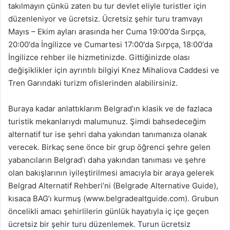
takılmayın çünkü zaten bu tur devlet eliyle turistler için
düzenleniyor ve ücretsiz. Ücretsiz şehir turu tramvayı
Mayıs – Ekim ayları arasında her Cuma 19:00′da Sırpça,
20:00′da İngilizce ve Cumartesi 17:00′da Sırpça, 18:00′da
İngilizce rehber ile hizmetinizde. Gittiğinizde olası
değişiklikler için ayrıntılı bilgiyi Knez Mihaliova Caddesi ve
Tren Garındaki turizm ofislerinden alabilirsiniz.
Buraya kadar anlattıklarım Belgrad’ın klasik ve de fazlaca
turistik mekanlarıydı malumunuz. Şimdi bahsedeceğim
alternatif tur ise şehri daha yakından tanımanıza olanak
verecek. Birkaç sene önce bir grup öğrenci şehre gelen
yabancıların Belgrad’ı daha yakından tanıması ve şehre
olan bakışlarının iyileştirilmesi amacıyla bir araya gelerek
Belgrad Alternatif Rehberi’ni (Belgrade Alternative Guide),
kısaca BAG’ı kurmuş (www.belgradealtguide.com). Grubun
öncelikli amacı şehirlilerin günlük hayatıyla iç içe geçen
ücretsiz bir şehir turu düzenlemek. Turun ücretsiz