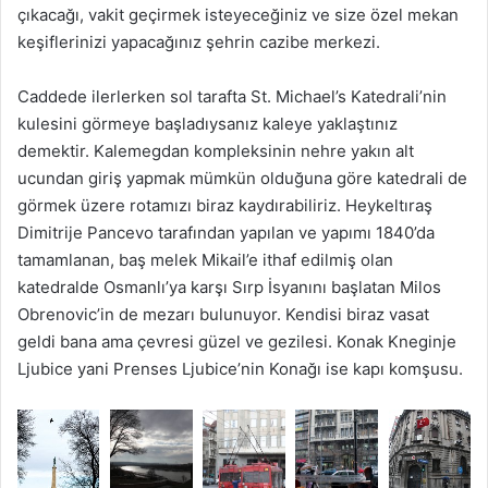
çıkacağı, vakit geçirmek isteyeceğiniz ve size özel mekan
keşiflerinizi yapacağınız şehrin cazibe merkezi.
Caddede ilerlerken sol tarafta St. Michael’s Katedrali’nin
kulesini görmeye başladıysanız kaleye yaklaştınız
demektir. Kalemegdan kompleksinin nehre yakın alt
ucundan giriş yapmak mümkün olduğuna göre katedrali de
görmek üzere rotamızı biraz kaydırabiliriz. Heykeltıraş
Dimitrije Pancevo tarafından yapılan ve yapımı 1840’da
tamamlanan, baş melek Mikail’e ithaf edilmiş olan
katedralde Osmanlı’ya karşı Sırp İsyanını başlatan Milos
Obrenovic’in de mezarı bulunuyor. Kendisi biraz vasat
geldi bana ama çevresi güzel ve gezilesi. Konak Kneginje
Ljubice yani Prenses Ljubice’nin Konağı ise kapı komşusu.