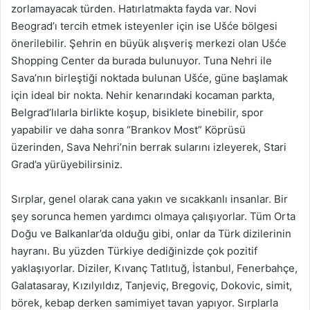
zorlamayacak türden. Hatırlatmakta fayda var. Novi
Beograd’ı tercih etmek isteyenler için ise Ušće bölgesi
önerilebilir. Şehrin en büyük alışveriş merkezi olan Ušće
Shopping Center da burada bulunuyor. Tuna Nehri ile
Sava’nın birleştiği noktada bulunan Ušće, güne başlamak
için ideal bir nokta. Nehir kenarındaki kocaman parkta,
Belgrad’lılarla birlikte koşup, bisiklete binebilir, spor
yapabilir ve daha sonra “Brankov Most” Köprüsü
üzerinden, Sava Nehri’nin berrak sularını izleyerek, Stari
Grad’a yürüyebilirsiniz.
Sırplar, genel olarak cana yakın ve sıcakkanlı insanlar. Bir
şey sorunca hemen yardımcı olmaya çalışıyorlar. Tüm Orta
Doğu ve Balkanlar’da olduğu gibi, onlar da Türk dizilerinin
hayranı. Bu yüzden Türkiye dediğinizde çok pozitif
yaklaşıyorlar. Diziler, Kıvanç Tatlıtuğ, İstanbul, Fenerbahçe,
Galatasaray, Kızılyıldız, Tanjeviç, Bregoviç, Dokovic, simit,
börek, kebap derken samimiyet tavan yapıyor. Sırplarla