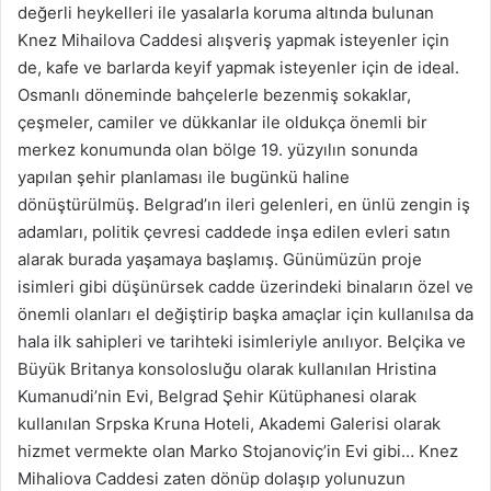
değerli heykelleri ile yasalarla koruma altında bulunan
Knez Mihailova Caddesi alışveriş yapmak isteyenler için
de, kafe ve barlarda keyif yapmak isteyenler için de ideal.
Osmanlı döneminde bahçelerle bezenmiş sokaklar,
çeşmeler, camiler ve dükkanlar ile oldukça önemli bir
merkez konumunda olan bölge 19. yüzyılın sonunda
yapılan şehir planlaması ile bugünkü haline
dönüştürülmüş. Belgrad’ın ileri gelenleri, en ünlü zengin iş
adamları, politik çevresi caddede inşa edilen evleri satın
alarak burada yaşamaya başlamış. Günümüzün proje
isimleri gibi düşünürsek cadde üzerindeki binaların özel ve
önemli olanları el değiştirip başka amaçlar için kullanılsa da
hala ilk sahipleri ve tarihteki isimleriyle anılıyor. Belçika ve
Büyük Britanya konsolosluğu olarak kullanılan Hristina
Kumanudi’nin Evi, Belgrad Şehir Kütüphanesi olarak
kullanılan Srpska Kruna Hoteli, Akademi Galerisi olarak
hizmet vermekte olan Marko Stojanoviç’in Evi gibi… Knez
Mihaliova Caddesi zaten dönüp dolaşıp yolunuzun