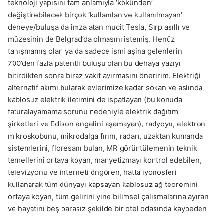
teknoloji yapısını tam anlamıyla ‘kökünden’
değiştirebilecek birçok ‘kullanılan ve kullanılmayan’
deneye/buluşa da imza atan mucit Tesla, Sırp asıllı ve
müzesinin de Belgrad’da olmasını istemiş. Henüz
tanışmamış olan ya da sadece ismi aşina gelenlerin
700’den fazla patentli buluşu olan bu dehaya yazıyı
bitirdikten sonra biraz vakit ayırmasını öneririm. Elektriği
alternatif akımı bularak evlerimize kadar sokan ve aslında
kablosuz elektrik iletimini de ispatlayan (bu konuda
faturalayamama sorunu nedeniyle elektrik dağıtım
şirketleri ve Edison engelini aşamayan), radyoyu, elektron
mikroskobunu, mikrodalga fırını, radarı, uzaktan kumanda
sistemlerini, floresanı bulan, MR görüntülemenin teknik
temellerini ortaya koyan, manyetizmayı kontrol edebilen,
televizyonu ve interneti öngören, hatta iyonosferi
kullanarak tüm dünyayı kapsayan kablosuz ağ teoremini
ortaya koyan, tüm gelirini yine bilimsel çalışmalarına ayıran
ve hayatını beş parasız şekilde bir otel odasında kaybeden