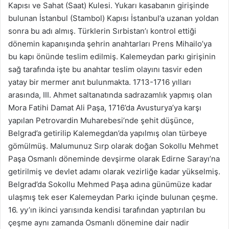
Kapısı ve Sahat (Saat) Kulesi. Yukarı kasabanın girişinde
bulunan İstanbul (Stambol) Kapısı İstanbul’a uzanan yoldan
sonra bu adı almış. Türklerin Sırbistan’ı kontrol ettiği
dönemin kapanışında şehrin anahtarları Prens Mihailo’ya
bu kapı önünde teslim edilmiş. Kalemeydan parkı girişinin
sağ tarafında işte bu anahtar teslim olayını tasvir eden
yatay bir mermer anıt bulunmakta. 1713-1716 yılları
arasında, III. Ahmet saltanatında sadrazamlık yapmış olan
Mora Fatihi Damat Ali Paşa, 1716’da Avusturya’ya karşı
yapılan Petrovardin Muharebesi’nde şehit düşünce,
Belgrad’a getirilip Kalemegdan’da yapılmış olan türbeye
gömülmüş. Malumunuz Sırp olarak doğan Sokollu Mehmet
Paşa Osmanlı döneminde devşirme olarak Edirne Sarayı’na
getirilmiş ve devlet adamı olarak vezirliğe kadar yükselmiş.
Belgrad’da Sokollu Mehmed Paşa adına günümüze kadar
ulaşmış tek eser Kalemeydan Parkı içinde bulunan çeşme.
16. yy’ın ikinci yarısında kendisi tarafından yaptırılan bu
çeşme aynı zamanda Osmanlı dönemine dair nadir