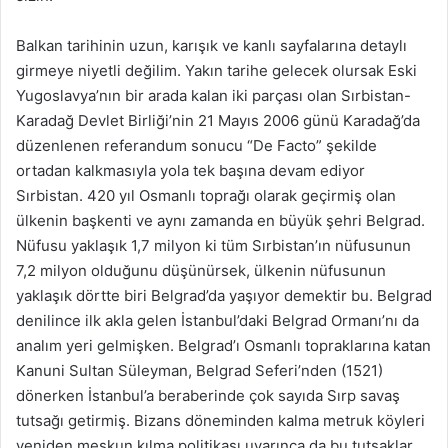
Balkan tarihinin uzun, karışık ve kanlı sayfalarına detaylı
girmeye niyetli değilim. Yakın tarihe gelecek olursak Eski
Yugoslavya’nın bir arada kalan iki parçası olan Sırbistan-
Karadağ Devlet Birliği’nin 21 Mayıs 2006 günü Karadağ’da
düzenlenen referandum sonucu “De Facto” şekilde
ortadan kalkmasıyla yola tek başına devam ediyor
Sırbistan. 420 yıl Osmanlı toprağı olarak geçirmiş olan
ülkenin başkenti ve aynı zamanda en büyük şehri Belgrad.
Nüfusu yaklaşık 1,7 milyon ki tüm Sırbistan’ın nüfusunun
7,2 milyon olduğunu düşünürsek, ülkenin nüfusunun
yaklaşık dörtte biri Belgrad’da yaşıyor demektir bu. Belgrad
denilince ilk akla gelen İstanbul’daki Belgrad Ormanı’nı da
analım yeri gelmişken. Belgrad’ı Osmanlı topraklarına katan
Kanuni Sultan Süleyman, Belgrad Seferi’nden (1521)
dönerken İstanbul’a beraberinde çok sayıda Sırp savaş
tutsağı getirmiş. Bizans döneminden kalma metruk köyleri
yeniden meskun kılma politikası uyarınca da bu tutsaklar