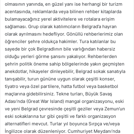
olmasının yanında, en güzel yanı ise herhangi bir turizm
acentasında, reklamlarda veya bilinen rehber kitaplarda
bulamayacağınız yerel aktivitelere ve rotalara erişim
sağlaması. Grup olarak katılımcıların Belgrad’a hayran
olarak ayrılmasını hedefliyor. Gönüllü rehberlerimiz olan
öğrenciler şehre oldukça hakimler. Tura katılanlar bu
sayede bir çok Belgradlının bile varlığından habersiz
olduğu yerleri görme şansını yakalıyor. Rehberlerden
şehrin politik öneme sahip bölgelerinde yakın geçmişten
anekdotlar, hikayeler dinleyebilir, Belgrad sokak sanatıyla
tanışabilir, turun gününe uygun olarak çeşitli konser,
tiyatro veya özel partilere, hatta futbol veya basketbol
maçlarına gidebilirsiniz. Tekne turları, Büyük Savaş
Adası’nda (Great War Island) mangal organizasyonu, eski
ve yeni Belgrad çevresinde çeşitli geziler veya Zemun’un
eski sokaklarına tur gibi çeşitli ve farklı organizasyon
alternatifleri mevcut. Turlar yıl boyunca Sırpça ve/veya
İngilizce olarak düzenleniyor. Cumhuriyet Meydanı’nda