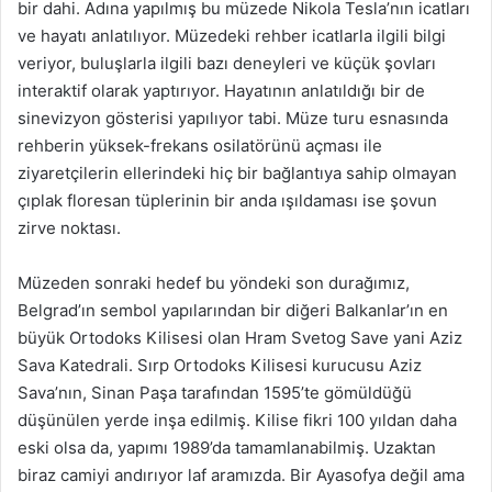
bir dahi. Adına yapılmış bu müzede Nikola Tesla’nın icatları
ve hayatı anlatılıyor. Müzedeki rehber icatlarla ilgili bilgi
veriyor, buluşlarla ilgili bazı deneyleri ve küçük şovları
interaktif olarak yaptırıyor. Hayatının anlatıldığı bir de
sinevizyon gösterisi yapılıyor tabi. Müze turu esnasında
rehberin yüksek-frekans osilatörünü açması ile
ziyaretçilerin ellerindeki hiç bir bağlantıya sahip olmayan
çıplak floresan tüplerinin bir anda ışıldaması ise şovun
zirve noktası.
Müzeden sonraki hedef bu yöndeki son durağımız,
Belgrad’ın sembol yapılarından bir diğeri Balkanlar’ın en
büyük Ortodoks Kilisesi olan Hram Svetog Save yani Aziz
Sava Katedrali. Sırp Ortodoks Kilisesi kurucusu Aziz
Sava’nın, Sinan Paşa tarafından 1595’te gömüldüğü
düşünülen yerde inşa edilmiş. Kilise fikri 100 yıldan daha
eski olsa da, yapımı 1989’da tamamlanabilmiş. Uzaktan
biraz camiyi andırıyor laf aramızda. Bir Ayasofya değil ama