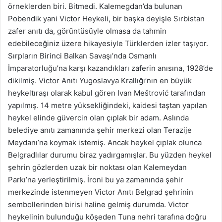
örneklerden biri. Bitmedi. Kalemegdan’da bulunan
Pobendik yani Victor Heykeli, bir başka deyişle Sırbistan
zafer anıtı da, görüntüsüyle olmasa da tahmin
edebileceğiniz üzere hikayesiyle Türklerden izler taşıyor.
Sırpların Birinci Balkan Savaşı’nda Osmanlı
İmparatorluğu’na karşı kazandıkları zaferin anısına, 1928’de
dikilmiş. Victor Anıtı Yugoslavya Krallığı’nın en büyük
heykeltıraşı olarak kabul gören Ivan Meštrović tarafından
yapılmış. 14 metre yüksekliğindeki, kaidesi taştan yapılan
heykel elinde güvercin olan çıplak bir adam. Aslında
belediye anıtı zamanında şehir merkezi olan Terazije
Meydanı’na koymak istemiş. Ancak heykel çıplak olunca
Belgradlılar durumu biraz yadırgamışlar. Bu yüzden heykel
şehrin gözlerden uzak bir noktası olan Kalemeydan
Parkı’na yerleştirilmiş. İroni bu ya zamanında şehir
merkezinde istenmeyen Victor Anıtı Belgrad şehrinin
sembollerinden birisi haline gelmiş durumda. Victor
heykelinin bulunduğu köşeden Tuna nehri tarafına doğru