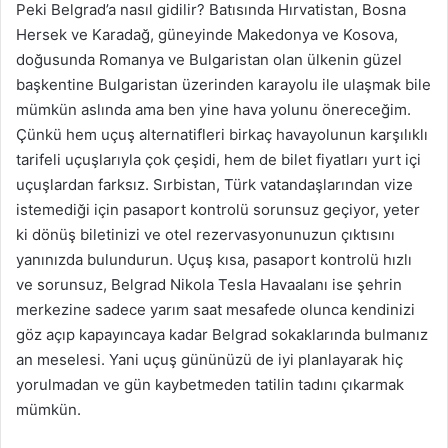
Peki Belgrad’a nasıl gidilir? Batısında Hırvatistan, Bosna
Hersek ve Karadağ, güneyinde Makedonya ve Kosova,
doğusunda Romanya ve Bulgaristan olan ülkenin güzel
başkentine Bulgaristan üzerinden karayolu ile ulaşmak bile
mümkün aslında ama ben yine hava yolunu önereceğim.
Çünkü hem uçuş alternatifleri birkaç havayolunun karşılıklı
tarifeli uçuşlarıyla çok çeşidi, hem de bilet fiyatları yurt içi
uçuşlardan farksız. Sırbistan, Türk vatandaşlarından vize
istemediği için pasaport kontrolü sorunsuz geçiyor, yeter
ki dönüş biletinizi ve otel rezervasyonunuzun çıktısını
yanınızda bulundurun. Uçuş kısa, pasaport kontrolü hızlı
ve sorunsuz, Belgrad Nikola Tesla Havaalanı ise şehrin
merkezine sadece yarım saat mesafede olunca kendinizi
göz açıp kapayıncaya kadar Belgrad sokaklarında bulmanız
an meselesi. Yani uçuş gününüzü de iyi planlayarak hiç
yorulmadan ve gün kaybetmeden tatilin tadını çıkarmak
mümkün.