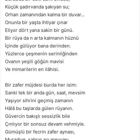
Küçük şadırvanda şakıyan su;
Orhan zamanından kalma bir duvar…
Onunla bir yaşta ihtiyar çınar
Eliyor dört yana sakin bir günü.
Bir rüya da n arta kalmanın hüznü
İçinde gülüyor bana derinden.
Yüzlerce çeşmenin serinliğinden
Ovanın yeşili göğün mavisi
Ve mimarilerin en ilâhisi.
Bir zafer müjdesi burda her isim:
Sanki tek bir anda gün, saat, mevsim
Yaşıyor sihrini geçmiş zamanın
Hâlâ bu taşlarda gülen rüyanın.
Güvercin bakışlı sessizlik bile
Çınlıyor bir sonsuz devam vehmiyle.
Gümüşlü bir fecrin zafer aynası,
Muradiye, sabrın acı meyvası,