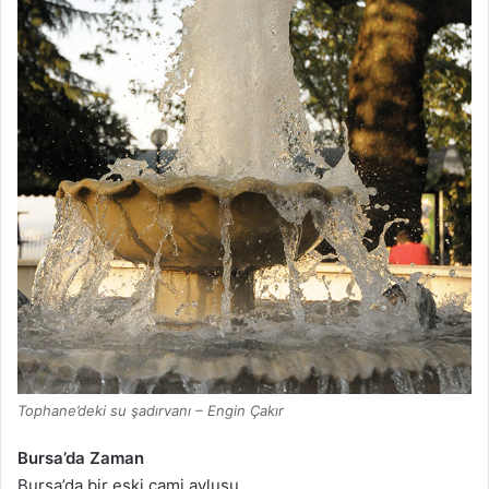
Tophane’deki su şadırvanı – Engin Çakır
Bursa’da Zaman
Bursa’da bir eski cami avlusu,