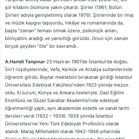
şiir kitabını ölümüne yakın çıkardı: Şiirler (1961; Bütün
Şiirleri adıyla genişletilmiş olarak 1976). Şiirlerinde bir imaj
ve müzik kaygısı taşıyordu, hikâye ve romanlarında da,
başta “zaman” teması olmak üzere, psikolojik anları,
bilinçaltını aradığı ve yansıttığı görüldü. Onun için zaman
birçok şeyden “öte” bir kavramdı.
A.Hamdi Tanpınar
23 Haziran 1901’de İstanbul’da doğdu.
Siirt rüşdiyelerinde, Vefa, Kerkük ve Antalya sultanilerinde
öğrenim gördü. Baytar mektebini bırakarak girdiği İstanbul
Üniversitesi Edebiyat Fakültesi’nden 1923 yılında mezun
oldu. Erzurum, Konya ve Ankara liseleriyle, Gazi Eğitim
Enstitüsü ve Güzel Sanatlar Akademisi’nde edebiyat
öğretmenliği yaptı, aynı akademide estetik ve sanat tarihi
dersleri verdi (1932 – 1939). 1939 yılında İstanbul
Üniversitesi’ne Yeni Türk Edebiyatı Profesörü olarak
atandı. Maraş Milletvekili olarak 1942-1946 yıllarında