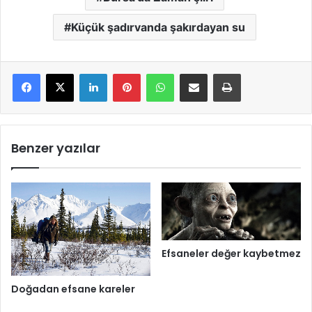
Küçük şadırvanda şakırdayan su
LinkedIn
Pinterest
WhatsApp
E-Mail ile paylaş
Yazdır
Benzer yazılar
Efsaneler değer kaybetmez
Doğadan efsane kareler