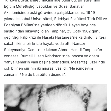
Türkiye Büyük Millet Meclisi’nde bulundu. Bir süre Milli
Eğitim Müfettişliği yaptıktan ve Güzel Sanatlar
Akademisinde eski görevinde çalıştıktan sonra 1949
yılında İstanbul Üniversitesi, Edebiyat Fakültesi Türk Dili ve
Edebiyatı Bölümü’ne yeniden döndü.
Hayatı boyunca
sağlığından şikâyetçi olan Tanpınar, 23 Ocak 1962 günü
geçirdiği kalp krizi ile Haseki Hastanesi’ne kaldırıldı. Ertesi
sabah, ikinci bir krizle hayata veda etti. Namazı
Süleymaniye Camii’nde kılınan Ahmet Hamdi Tanpınar’ın
cenazesi Rumeli Hisarı Kabristanı’nda, hocası ve dostu
Yahya Kemal’in yanı başına defnedildi. Mezartaşı üzerinde
çok bilinen şiirinin iki mısrası yazıldı:
“Ne içindeyim
zamanın / Ne de büsbütün dışında”.