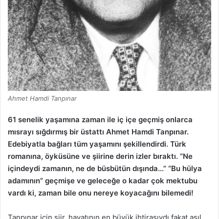
Ahmet Hamdi Tanpınar
61 senelik yaşamına zaman ile iç içe geçmiş onlarca
mısrayı sığdırmış bir üstattı Ahmet Hamdi Tanpınar.
Edebiyatla bağları tüm yaşamını şekillendirdi. Türk
romanına, öyküsüne ve şiirine derin izler bıraktı. “Ne
içindeydi zamanın, ne de büsbütün dışında…” “Bu hülya
adamının” geçmişe ve geleceğe o kadar çok mektubu
vardı ki, zaman bile onu nereye koyacağını bilemedi!
Tanpınar için şiir, hayatının en büyük ihtirasıydı fakat asıl