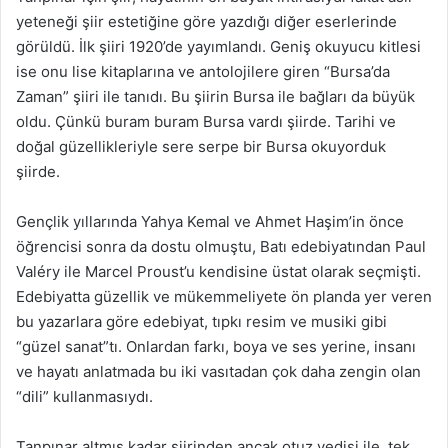
yeteneği şiir estetiğine göre yazdığı diğer eserlerinde
görüldü. İlk şiiri 1920’de yayımlandı. Geniş okuyucu kitlesi
ise onu lise kitaplarına ve antolojilere giren “Bursa’da
Zaman” şiiri ile tanıdı. Bu şiirin Bursa ile bağları da büyük
oldu. Çünkü buram buram Bursa vardı şiirde. Tarihi ve
doğal güzellikleriyle sere serpe bir Bursa okuyorduk
şiirde.
Gençlik yıllarında Yahya Kemal ve Ahmet Haşim’in önce
öğrencisi sonra da dostu olmuştu, Batı edebiyatından Paul
Valéry ile Marcel Proust’u kendisine üstat olarak seçmişti.
Edebiyatta güzellik ve mükemmeliyete ön planda yer veren
bu yazarlara göre edebiyat, tıpkı resim ve musiki gibi
“güzel sanat”tı. Onlardan farkı, boya ve ses yerine, insanı
ve hayatı anlatmada bu iki vasıtadan çok daha zengin olan
“dili” kullanmasıydı.
Tanpınar altmış kadar şiirinden ancak otuz yedisi ile, tek