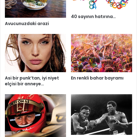
40 sayının hatırına…
Avucunuzdaki arazi
Asi bir punk’tan, iyi niyet
En renkli bahar bayramı
elçisi bir anneye…