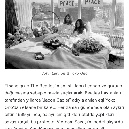
John Lennon & Yoko Ono
Efsane grup The Beatles’in solisti John Lennon ve grubun
dağılmasına sebep olmakla suçlanarak, Beatles hayranları
tarafından yıllarca “Japon Cadısı” adıyla anılan eşi Yoko
Ono’dan efsane bir kare… Her zaman gündemde olan aykırı
çiftin 1969 yılında, balayı için gittikleri otelde yaptıkları
savaş karşıtı bu protesto, Vietnam Savaşı’nı hedef alıyordu.
Her fırsatta tüm dünyaya barış mesajları veren çift,