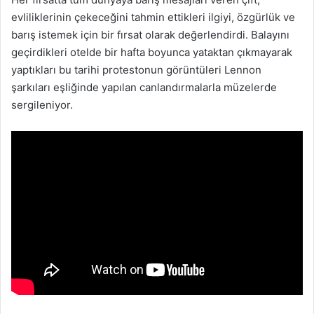
evliliklerinin çekeceğini tahmin ettikleri ilgiyi, özgürlük ve
barış istemek için bir fırsat olarak değerlendirdi. Balayını
geçirdikleri otelde bir hafta boyunca yataktan çıkmayarak
yaptıkları bu tarihi protestonun görüntüleri Lennon
şarkıları eşliğinde yapılan canlandırmalarla müzelerde
sergileniyor.