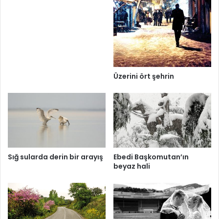
Üzerini ört şehrin
Sığ sularda derin bir arayış
Ebedi Başkomutan’ın
beyaz hali