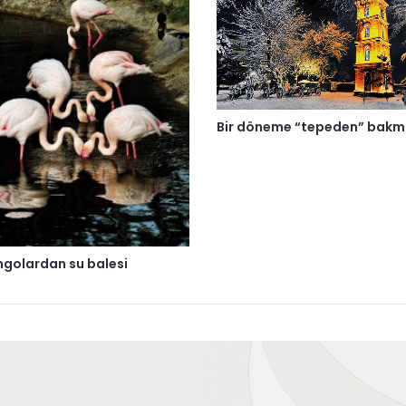
Bir döneme “tepeden” bak
ngolardan su balesi