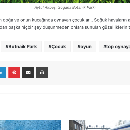
Aytül Akbaş, Soğanlı Botanik Parkı
 doğa ve onun kucağında oynayan çocuklar… Soğuk havaların ağı
undan başka hiçbir şey düşünmeden onlara sunulan güzelliklerin ta
Botnaik Park
Çocuk
oyun
top oynay
LinkedIn
Pinterest
E-Mail ile paylaş
Yazdır