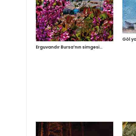
Göl ya
Erguvandır Bursa’nın simgesi…