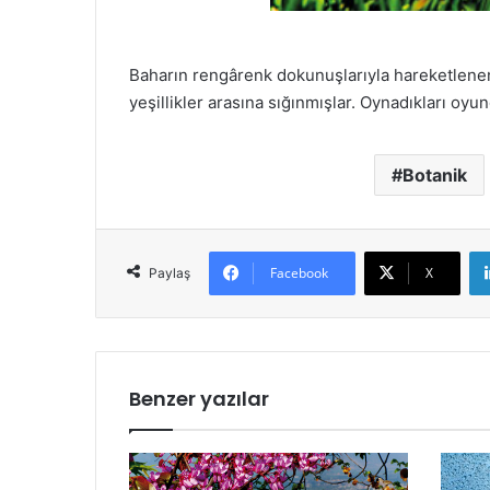
Baharın rengârenk dokunuşlarıyla hareketlenen
yeşillikler arasına sığınmışlar. Oynadıkları oy
Botanik
Facebook
X
Paylaş
Benzer yazılar