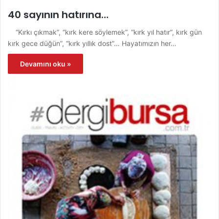
40 sayının hatırına…
“Kırkı çıkmak”, “kırk kere söylemek”, “kırk yıl hatır”, kırk gün
kırk gece düğün”, “kırk yıllık dost”… Hayatımızın her…
Devamını oku »