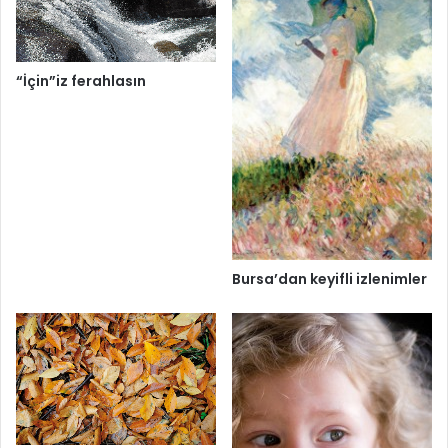
“İçin”iz ferahlasın
Bursa’dan keyifli izlenimler