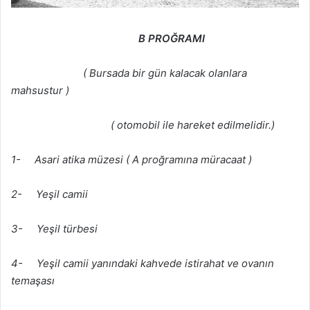
B PROĞRAMI
( Bursada bir gün kalacak olanlara
mahsustur )
( otomobil ile hareket edilmelidir.)
1- Asari atika müzesi ( A proğramına müracaat )
2- Yeşil camii
3- Yeşil türbesi
4- Yeşil camii yanındaki kahvede istirahat ve ovanın
temaşası