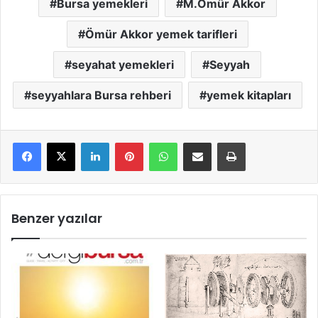
Bursa yemekleri
M.Ömür Akkor
Ömür Akkor yemek tarifleri
seyahat yemekleri
Seyyah
seyyahlara Bursa rehberi
yemek kitapları
LinkedIn
Pinterest
WhatsApp
E-Mail ile paylaş
Yazdır
Benzer yazılar