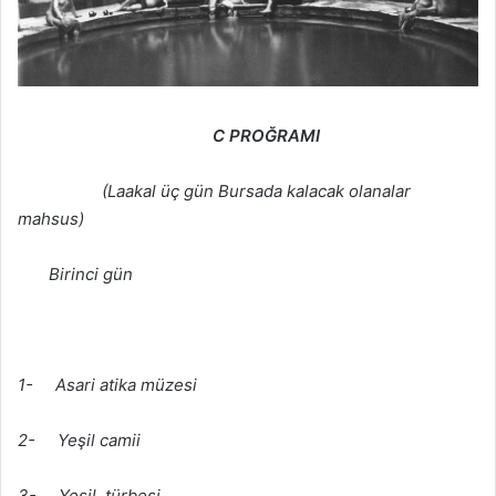
C PROĞRAMI
(Laakal üç gün Bursada kalacak olanalar
mahsus)
Birinci gün
1- Asari atika müzesi
2- Yeşil camii
3- Yeşil türbesi