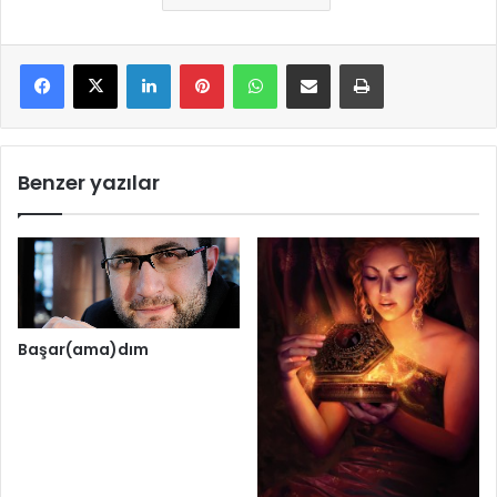
LinkedIn
Pinterest
WhatsApp
E-Mail ile paylaş
Yazdır
Benzer yazılar
Başar(ama)dım