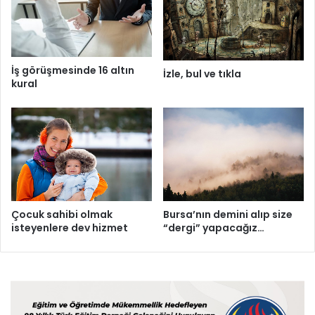
İş görüşmesinde 16 altın
İzle, bul ve tıkla
kural
Çocuk sahibi olmak
Bursa’nın demini alıp size
isteyenlere dev hizmet
“dergi” yapacağız…