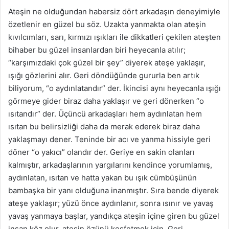
Ateşin ne olduğundan habersiz dört arkadaşın deneyimiyle
özetlenir en güzel bu söz. Uzakta yanmakta olan ateşin
kıvılcımları, sarı, kırmızı ışıkları ile dikkatleri çekilen ateşten
bihaber bu güzel insanlardan biri heyecanla atılır;
“karşımızdaki çok güzel bir şey” diyerek ateşe yaklaşır,
ışığı gözlerini alır. Geri döndüğünde gururla ben artık
biliyorum, “o aydınlatandır” der. İkincisi aynı heyecanla ışığı
görmeye gider biraz daha yaklaşır ve geri dönerken “o
ısıtandır” der. Üçüncü arkadaşları hem aydınlatan hem
ısıtan bu belirsizliği daha da merak ederek biraz daha
yaklaşmayı dener. Teninde bir acı ve yanma hissiyle geri
döner “o yakıcı” olandır der. Geriye en sakin olanları
kalmıştır, arkadaşlarının yargılarını kendince yorumlamış,
aydınlatan, ısıtan ve hatta yakan bu ışık cümbüşünün
bambaşka bir yanı olduğuna inanmıştır. Sıra bende diyerek
ateşe yaklaşır; yüzü önce aydınlanır, sonra ısınır ve yavaş
yavaş yanmaya başlar, yandıkça ateşin içine giren bu güzel
insan köz olur, ateşin özünü keşfetmek için. Geri