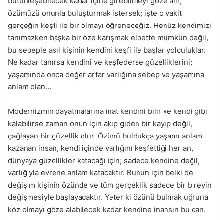
bütünleşebilecek kadar içine girebilmeyi göze alır,
özümüzü onunla buluşturmak istersek; işte o vakit
gerçeğin keşfi ile bir olmayı öğreneceğiz. Henüz kendimizi
tanımazken başka bir öze karışmak elbette mümkün değil,
bu sebeple asıl kişinin kendini keşfi ile başlar yolculuklar.
Ne kadar tanırsa kendini ve keşfederse güzelliklerini;
yaşamında onca değer artar varlığına sebep ve yaşamına
anlam olan…
Modernizmin dayatmalarına inat kendini bilir ve kendi gibi
kalabilirse zaman onun için akıp giden bir kayıp değil,
çağlayan bir güzellik olur. Özünü buldukça yaşamı anlam
kazanan insan, kendi içinde varlığını keşfettiği her an,
dünyaya güzellikler katacağı için; sadece kendine değil,
varlığıyla evrene anlam katacaktır. Bunun için belki de
değişim kişinin özünde ve tüm gerçeklik sadece bir bireyin
değişmesiyle başlayacaktır. Yeter ki özünü bulmak uğruna
köz olmayı göze alabilecek kadar kendine inansın bu can.