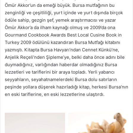
Ömür Akkor’un da emeği büyük. Bursa mutfağının bu
zenginliği ve çeşitliliği, yurt içinde ve yurt dışında birçok
ödüle sahip, gezgin şef, yemek araştırmacısı ve yazar
Ömür Akkor’a da ilham kaynağı olmuş ve 2009’da ona
Gourmand Cookbook Awards Best Local Cusine Book in
Turkey 2009 ödülünü kazandıran Bursa Mutfağı kitabını
yazmıştı. Kitapta Bursa Havyarı’ndan Cennet Künkü’ne,
Anjelik Reçeli’nden Şipleme’ye, belki daha önce adını bile
duymadığınız, varlığından haberdar olmadığınız Bursa
lezzetleri ve tariflerini bir araya topladı. Yerli yabancı
seyyahların, seyahatnamelerdeki Bursa dolu satırların
peşinde yollara düşerek hazırladığı kitap, herkesi Bursa’nın
en eski tariflerine, en eski lezzetlerine ulaştırdı.
Mutfağın
adı: Bursa Mutfağın adı: Bursa