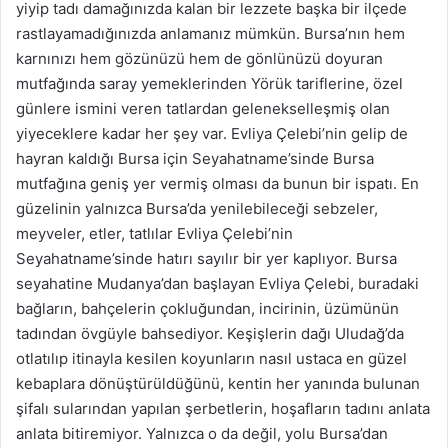
yiyip tadı damağınızda kalan bir lezzete başka bir ilçede
rastlayamadığınızda anlamanız mümkün. Bursa’nın hem
karnınızı hem gözünüzü hem de gönlünüzü doyuran
mutfağında saray yemeklerinden Yörük tariflerine, özel
günlere ismini veren tatlardan gelenekselleşmiş olan
yiyeceklere kadar her şey var. Evliya Çelebi’nin gelip de
hayran kaldığı Bursa için Seyahatname’sinde Bursa
mutfağına geniş yer vermiş olması da bunun bir ispatı. En
güzelinin yalnızca Bursa’da yenilebileceği sebzeler,
meyveler, etler, tatlılar Evliya Çelebi’nin
Seyahatname’sinde hatırı sayılır bir yer kaplıyor. Bursa
seyahatine Mudanya’dan başlayan Evliya Çelebi, buradaki
bağların, bahçelerin çokluğundan, incirinin, üzümünün
tadından övgüyle bahsediyor. Keşişlerin dağı Uludağ’da
otlatılıp itinayla kesilen koyunların nasıl ustaca en güzel
kebaplara dönüştürüldüğünü, kentin her yanında bulunan
şifalı sularından yapılan şerbetlerin, hoşafların tadını anlata
anlata bitiremiyor. Yalnızca o da değil, yolu Bursa’dan