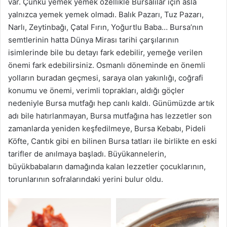
var. Çünkü yemek yemek özellikle Bursalılar için asla
yalnızca yemek yemek olmadı. Balık Pazarı, Tuz Pazarı,
Narlı, Zeytinbağı, Çatal Fırın, Yoğurtlu Baba… Bursa’nın
semtlerinin hatta Dünya Mirası tarihi çarşılarının
isimlerinde bile bu detayı fark edebilir, yemeğe verilen
önemi fark edebilirsiniz. Osmanlı döneminde en önemli
yolların buradan geçmesi, saraya olan yakınlığı, coğrafi
konumu ve önemi, verimli toprakları, aldığı göçler
nedeniyle Bursa mutfağı hep canlı kaldı. Günümüzde artık
adı bile hatırlanmayan, Bursa mutfağına has lezzetler son
zamanlarda yeniden keşfedilmeye, Bursa Kebabı, Pideli
Köfte, Cantık gibi en bilinen Bursa tatları ile birlikte en eski
tarifler de anılmaya başladı. Büyükannelerin,
büyükbabaların damağında kalan lezzetler çocuklarının,
torunlarının sofralarındaki yerini bulur oldu.