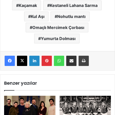
Kaçamak
Kestaneli Lahana Sarma
Kul Aşı
Nohutlu mantı
Omaçlı Mercimek Çorbası
Yumurta Dolması
LinkedIn
Pinterest
WhatsApp
E-Mail ile paylaş
Yazdır
Benzer yazılar