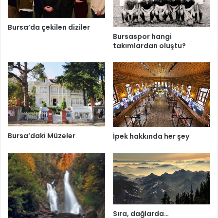
Bursa’da çekilen diziler
Bursaspor hangi
takımlardan oluştu?
Bursa’daki Müzeler
İpek hakkında her şey
Sıra, dağlarda…