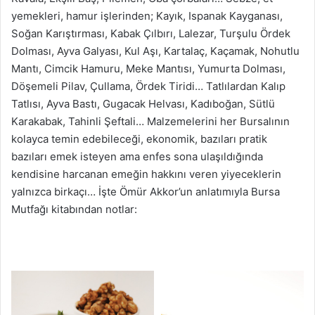
yemekleri, hamur işlerinden; Kayık, Ispanak Kayganası,
Soğan Karıştırması, Kabak Çılbırı, Lalezar, Turşulu Ördek
Dolması, Ayva Galyası, Kul Aşı, Kartalaç, Kaçamak, Nohutlu
Mantı, Cimcik Hamuru, Meke Mantısı, Yumurta Dolması,
Döşemeli Pilav, Çullama, Ördek Tiridi… Tatlılardan Kalıp
Tatlısı, Ayva Bastı, Gugacak Helvası, Kadıboğan, Sütlü
Karakabak, Tahinli Şeftali… Malzemelerini her Bursalının
kolayca temin edebileceği, ekonomik, bazıları pratik
bazıları emek isteyen ama enfes sona ulaşıldığında
kendisine harcanan emeğin hakkını veren yiyeceklerin
yalnızca birkaçı… İşte Ömür Akkor’un anlatımıyla Bursa
Mutfağı kitabından notlar: