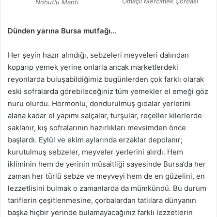
Omaçlı Mercimek Çorbası
Nohutlu Mantı
Dünden yarına Bursa mutfağı…
Her şeyin hazır alındığı, sebzeleri meyveleri dalından
koparıp yemek yerine onlarla ancak marketlerdeki
reyonlarda buluşabildiğimiz bugünlerden çok farklı olarak
eski sofralarda görebileceğiniz tüm yemekler el emeği göz
nuru olurdu. Hormonlu, dondurulmuş gıdalar yerlerini
alana kadar el yapımı salçalar, turşular, reçeller kilerlerde
saklanır, kış sofralarının hazırlıkları mevsimden önce
başlardı. Eylül ve ekim aylarında erzaklar depolanır;
kurutulmuş sebzeler, meyveler yerlerini alırdı. Hem
ikliminin hem de yerinin müsaitliği sayesinde Bursa’da her
zaman her türlü sebze ve meyveyi hem de en güzelini, en
lezzetlisini bulmak o zamanlarda da mümkündü. Bu durum
tariflerin çeşitlenmesine, çorbalardan tatlılara dünyanın
başka hiçbir yerinde bulamayacağınız farklı lezzetlerin