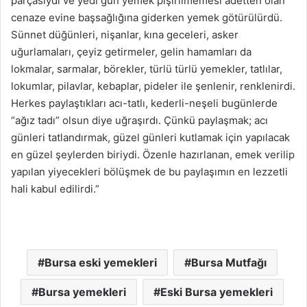
parçasıydı ve yedi gün yemek pişirilmemesi adetten olan
cenaze evine başsağlığına giderken yemek götürülürdü.
Sünnet düğünleri, nişanlar, kına geceleri, asker
uğurlamaları, çeyiz getirmeler, gelin hamamları da
lokmalar, sarmalar, börekler, türlü türlü yemekler, tatlılar,
lokumlar, pilavlar, kebaplar, pideler ile şenlenir, renklenirdi.
Herkes paylaştıkları acı-tatlı, kederli-neşeli bugünlerde
“ağız tadı” olsun diye uğraşırdı. Çünkü paylaşmak; acı
günleri tatlandırmak, güzel günleri kutlamak için yapılacak
en güzel şeylerden biriydi. Özenle hazırlanan, emek verilip
yapılan yiyecekleri bölüşmek de bu paylaşımın en lezzetli
hali kabul edilirdi.”
Kaynak: Ömür Akkor
Bursa eski yemekleri
Bursa Mutfağı
Bursa yemekleri
Eski Bursa yemekleri