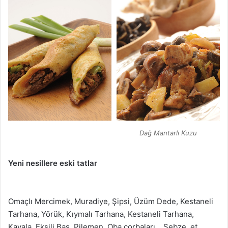
Dağ Mantarlı Kuzu
Yeni nesillere eski tatlar
Mutfağın adı: Bursa Mutfağın
adı: Bursa Mutfağın adı: Bursa
Omaçlı Mercimek, Muradiye, Şipsi, Üzüm Dede, Kestaneli
Tarhana, Yörük, Kıymalı Tarhana, Kestaneli Tarhana,
Kavala, Ekşili Baş, Pilemen, Oba çorbaları… Sebze, et