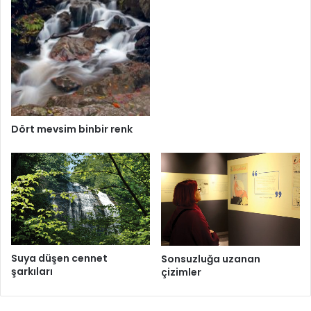
Dört mevsim binbir renk
Suya düşen cennet
Sonsuzluğa uzanan
şarkıları
çizimler