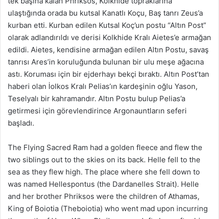
tek başına kalan Phriksos, Kolkhide topraklarına
ulaştığında orada bu kutsal Kanatlı Koçu, Baş tanrı Zeus’a
kurban etti. Kurban edilen Kutsal Koç’un postu “Altın Post”
olarak adlandırıldı ve derisi Kolkhide Kralı Aietes’e armağan
edildi. Aietes, kendisine armağan edilen Altın Postu, savaş
tanrısı Ares’in koruluğunda bulunan bir ulu meşe ağacına
astı. Koruması için bir ejderhayı bekçi bıraktı. Altın Post’tan
haberi olan İolkos Kralı Pelias’ın kardeşinin oğlu Yason,
Teselyalı bir kahramandır. Altın Postu bulup Pelias’a
getirmesi için görevlendirince Argonauntların seferi
başladı.
The Flying Sacred Ram had a golden fleece and flew the
two siblings out to the skies on its back. Helle fell to the
sea as they flew high. The place where she fell down to
was named Hellespontus (the Dardanelles Strait). Helle
and her brother Phriksos were the children of Athamas,
King of Boiotia (Theboiotia) who went mad upon incurring