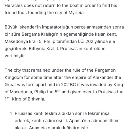
Heracles does not return to the boat in order to find his
friend thus founding the city of Myrleia.
Büyük İskender’in imparatorluğun parçalanmasından sonra
bir süre Bergama Krallığı’nın egemenliğinde kalan kent,
Makedonya kralı 5. Philip tarafından İ.Ö. 202 yılında ele
geçirilerek, Bithynia Kralı I. Prusisas’ın kontrolüne
verilmiştir.
The city that remained under the rule of the Pergamon
Kingdom for some time after the empire of Alexander the
Great was torn apart and in 202 BC it was invaded by King
th
of Macedonia, Philip the 5
and given over to Prusisas the
st
1
, King of Bithynia.
Prusisas kenti teslim aldıktan sonra tekrar inşa
ederek, kentin adını eşi III. Apama’nın adından ilham
alarak, Apameia olarak değiştirmiştir.