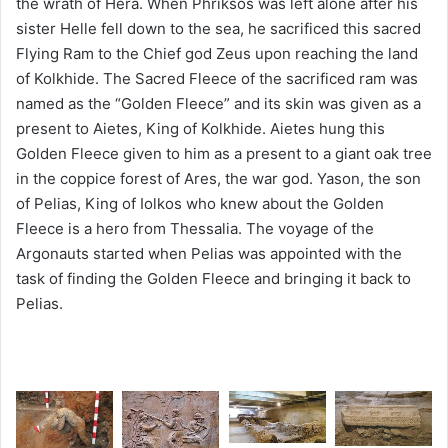
the wrath of Hera. When Phriksos was left alone after his
sister Helle fell down to the sea, he sacrificed this sacred
Flying Ram to the Chief god Zeus upon reaching the land
of Kolkhide. The Sacred Fleece of the sacrificed ram was
named as the “Golden Fleece” and its skin was given as a
present to Aietes, King of Kolkhide. Aietes hung this
Golden Fleece given to him as a present to a giant oak tree
in the coppice forest of Ares, the war god. Yason, the son
of Pelias, King of Iolkos who knew about the Golden
Fleece is a hero from Thessalia. The voyage of the
Argonauts started when Pelias was appointed with the
task of finding the Golden Fleece and bringing it back to
Pelias.