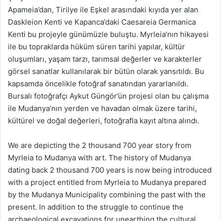
Apameia’dan, Tirilye ile Eşkel arasındaki kıyıda yer alan
Daskleion Kenti ve Kapanca’daki Caesareia Germanica
Kenti bu projeyle günümüzle buluştu. Myrleia’nın hikayesi
ile bu topraklarda hüküm süren tarihi yapılar, kültür
oluşumları, yaşam tarzı, tarımsal değerler ve karakterler
görsel sanatlar kullanılarak bir bütün olarak yansıtıldı. Bu
kapsamda öncelikle fotoğraf sanatından yararlanıldı.
Bursalı fotoğrafçı Aykut Güngör’ün projesi olan bu çalışma
ile Mudanya’nın yerden ve havadan olmak üzere tarihi,
kültürel ve doğal değerleri, fotoğrafla kayıt altına alındı.
We are depicting the 2 thousand 700 year story from
Myrleia to Mudanya with art. The history of Mudanya
dating back 2 thousand 700 years is now being introduced
with a project entitled from Myrleia to Mudanya prepared
by the Mudanya Municipality combining the past with the
present. In addition to the struggle to continue the
archaeological excavations for unearthing the cultural