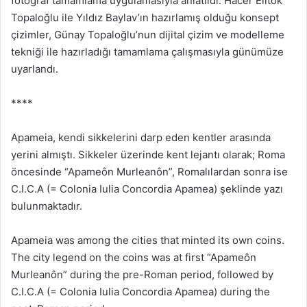
fotoğraf tamamlama uygulamasıyla anlatıldı. Hacer Elitok
Topaloğlu ile Yıldız Baylav’ın hazırlamış olduğu konsept
çizimler, Günay Topaloğlu’nun dijital çizim ve modelleme
tekniği ile hazırladığı tamamlama çalışmasıyla günümüze
uyarlandı.
****
Apameia, kendi sikkelerini darp eden kentler arasında
yerini almıştı. Sikkeler üzerinde kent lejantı olarak; Roma
öncesinde “Apameôn Murleanôn”, Romalılardan sonra ise
C.I.C.A (= Colonia Iulia Concordia Apamea) şeklinde yazı
bulunmaktadır.
Apameia was among the cities that minted its own coins.
The city legend on the coins was at first “Apameôn
Murleanôn” during the pre-Roman period, followed by
C.I.C.A (= Colonia Iulia Concordia Apamea) during the