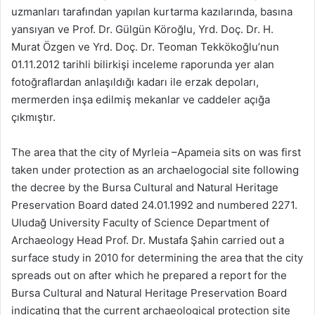
uzmanları tarafından yapılan kurtarma kazılarında, basına
yansıyan ve Prof. Dr. Gülgün Köroğlu, Yrd. Doç. Dr. H.
Murat Özgen ve Yrd. Doç. Dr. Teoman Tekkökoğlu’nun
01.11.2012 tarihli bilirkişi inceleme raporunda yer alan
fotoğraflardan anlaşıldığı kadarı ile erzak depoları,
mermerden inşa edilmiş mekanlar ve caddeler açığa
çıkmıştır.
The area that the city of Myrleia –Apameia sits on was first
taken under protection as an archaelogocial site following
the decree by the Bursa Cultural and Natural Heritage
Preservation Board dated 24.01.1992 and numbered 2271.
Uludağ University Faculty of Science Department of
Archaeology Head Prof. Dr. Mustafa Şahin carried out a
surface study in 2010 for determining the area that the city
spreads out on after which he prepared a report for the
Bursa Cultural and Natural Heritage Preservation Board
indicating that the current archaeological protection site