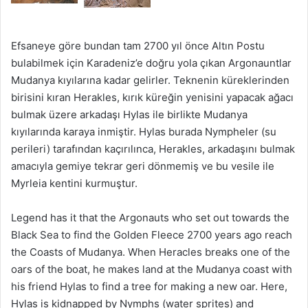
Efsaneye göre bundan tam 2700 yıl önce Altın Postu
bulabilmek için Karadeniz’e doğru yola çıkan Argonauntlar
Mudanya kıyılarına kadar gelirler. Teknenin küreklerinden
birisini kıran Herakles, kırık küreğin yenisini yapacak ağacı
bulmak üzere arkadaşı Hylas ile birlikte Mudanya
kıyılarında karaya inmiştir. Hylas burada Nympheler (su
perileri) tarafından kaçırılınca, Herakles, arkadaşını bulmak
amacıyla gemiye tekrar geri dönmemiş ve bu vesile ile
Myrleia kentini kurmuştur.
Legend has it that the Argonauts who set out towards the
Black Sea to find the Golden Fleece 2700 years ago reach
the Coasts of Mudanya. When Heracles breaks one of the
oars of the boat, he makes land at the Mudanya coast with
his friend Hylas to find a tree for making a new oar. Here,
Hylas is kidnapped by Nymphs (water sprites) and