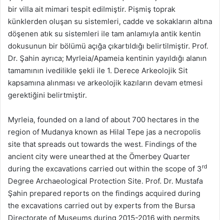
bir villa ait mimari tespit edilmiştir. Pişmiş toprak
künklerden oluşan su sistemleri, cadde ve sokakların altına
döşenen atık su sistemleri ile tam anlamıyla antik kentin
dokusunun bir bölümü açığa çıkartıldığı belirtilmiştir. Prof.
Dr. Şahin ayrıca; Myrleia/Apameia kentinin yayıldığı alanın
tamamının ivedilikle şekli ile 1. Derece Arkeolojik Sit
kapsamına alınması ve arkeolojik kazıların devam etmesi
gerektiğini belirtmiştir.
Myrleia, founded on a land of about 700 hectares in the
region of Mudanya known as Hilal Tepe jas a necropolis
site that spreads out towards the west. Findings of the
ancient city were unearthed at the Ömerbey Quarter
rd
during the excavations carried out within the scope of 3
Degree Archaeological Protection Site. Prof. Dr. Mustafa
Şahin prepared reports on the findings acquired during
the excavations carried out by experts from the Bursa
Directorate of Museums during 2015-2016 with permits