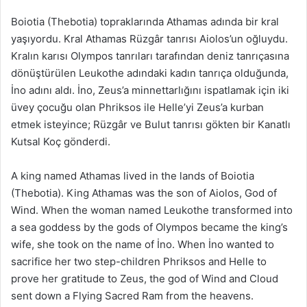
Boiotia (Thebotia) topraklarında Athamas adında bir kral
yaşıyordu. Kral Athamas Rüzgâr tanrısı Aiolos’un oğluydu.
Kralın karısı Olympos tanrıları tarafından deniz tanrıçasına
dönüştürülen Leukothe adındaki kadın tanrıça olduğunda,
İno adını aldı. İno, Zeus’a minnettarlığını ispatlamak için iki
üvey çocuğu olan Phriksos ile Helle’yi Zeus’a kurban
etmek isteyince; Rüzgâr ve Bulut tanrısı gökten bir Kanatlı
Kutsal Koç gönderdi.
A king named Athamas lived in the lands of Boiotia
(Thebotia). King Athamas was the son of Aiolos, God of
Wind. When the woman named Leukothe transformed into
a sea goddess by the gods of Olympos became the king’s
wife, she took on the name of İno. When İno wanted to
sacrifice her two step-children Phriksos and Helle to
prove her gratitude to Zeus, the god of Wind and Cloud
sent down a Flying Sacred Ram from the heavens.