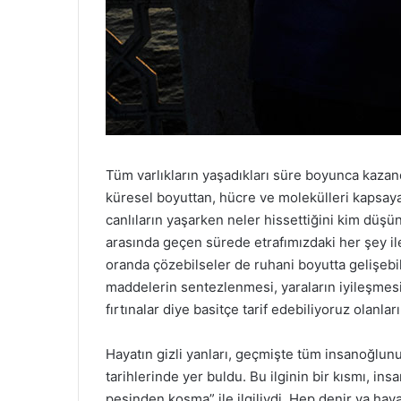
Tüm varlıkların yaşadıkları süre boyunca kazan
küresel boyuttan, hücre ve molekülleri kapsaya
canlıların yaşarken neler hissettiğini kim düş
arasında geçen sürede etrafımızdaki her şey ile b
oranda çözebilseler de ruhani boyutta gelişebi
maddelerin sentezlenmesi, yaraların iyileşmesi 
fırtınalar diye basitçe tarif edebiliyoruz olanları
Hayatın gizli yanları, geçmişte tüm insanoğlunu 
tarihlerinde yer buldu. Bu ilginin bir kısmı, 
peşinden koşma” ile ilgiliydi. Hep denir ya ha