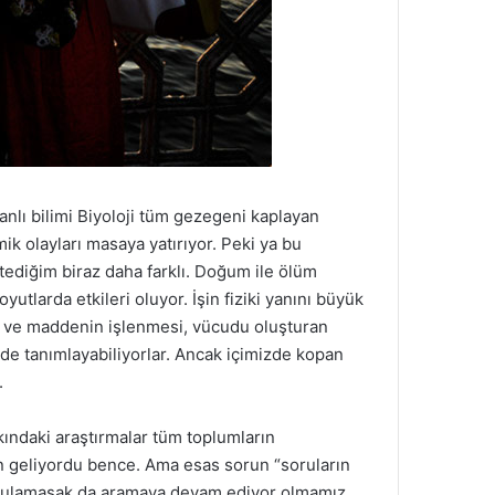
nlı bilimi Biyoloji tüm gezegeni kaplayan
k olayları masaya yatırıyor. Peki ya bu
tediğim biraz daha farklı. Doğum ile ölüm
yutlarda etkileri oluyor. İşin fiziki yanını büyük
ji ve maddenin işlenmesi, vücudu oluşturan
lde tanımlayabiliyorlar. Ancak içimizde kopan
.
kkındaki araştırmalar tüm toplumların
en geliyordu bence. Ama esas sorun “soruların
ını bulamasak da aramaya devam ediyor olmamız