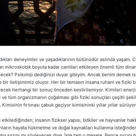
dıkları deneyimler ve yaşadıklarının bütünüdür aslında yaşam. Ca
n mikroskobik boyuta kadar canlıları etkileyen önemli tüm dinami
ünecek? Psikoloji dediğinizi duyar gibiyim. Ancak benim demek is
ir iletişimimiz oluyor. Her bir temasın insana ruhani ve fiziki bo
lecek herhangi bir sonuç önceden kestirilemiyor. Kimileri ener
ve tüm organizmanın çoğalması gibi fiziki sonuçları çeşitli şeki
. Kimisinin fırtınası çabuk geçiyor kimisininki yıllar yıllar sürüyor
etkilediğinden; insanın fiziksel yapısı, bitkiler ve hayvanlar ha
insanların hayata hükmetme ve doğal kaynakları kullanma isteğind
yatın sırrını mı söyleyecek diye. İşte tam o mesele. Bence sırr