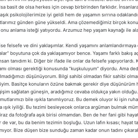
lsa basit de olsa herkes için cevap birbirinden farklıdır. İnsanl
ık psikolojilerimize iyi geldi hem de yaşamın sırrına odakland
rtlarımız günden güne yükseldi. Ama çözemediğimiz birçok konu 
onu anlama isteği yatıyordu. Arzumuz hep yaşam kaynağı ile ala
 felsefe ve dini yaklaşımlar. Kendi yaşamını anlamlandırmaya 
tınalar” boyutuna çok da yaklaşamıyor bence. Yaşamı farklı bakış a
san tanıdım ki. Diğer bir ifade ile onlar da felsefe yapıyorlardı
nlamı olması gerektiği konusunda “kuşkuluyum” diyordu. Ama de
 olmadığımızı düşünüyorum. Bilgi sahibi olmadan fikir sahibi olm
meliyim. Basitçe konuların özüne bakmak gerekir diye düşünürüm 
değişim sağlatan güneşin, aradığımız cevaba oldukça yakın olduğu.
utlarımızı bile ışıkla tanımlıyoruz. Bu demek oluyor ki işin ruhan
ama ışık iyiliği. Bu tezimi besleyecek onlarca argüman bulmak
az da fotoğrafa aşık birisi olmamdan. Ben de her fani gibi haya
er de var, bu da benim tezimin boşluğu. Uzun lafın kısası; hayat
lamıyor. Bize düşen bize sunduğu zaman kadar onun tadını çıkar