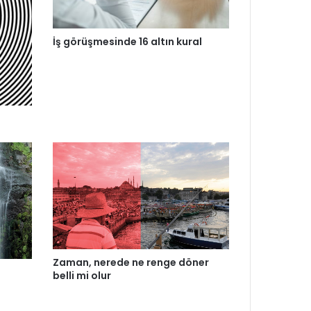
İş görüşmesinde 16 altın kural
Zaman, nerede ne renge döner
belli mi olur