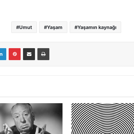
Umut
Yaşam
Yaşamın kaynağı
LinkedIn
Pinterest
E-Mail ile paylaş
Yazdır