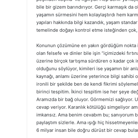
bile bir gizem barındırıyor. Gerçi karmaşık da o
yaşamın sürmesini hem kolaylaştırdı hem karmaş
yapıları hakkında bilgi kazandık, yaşam standa
temelinde doğayı kontrol etme isteğinden çok, 
Konunun çözümüne en yakın gördüğüm nokta ise
olan felsefe ve dinler bile işin “içimizdeki fır
üzerine birçok tartışma sürdüren o kadar çok in
olduğunu söylüyor, kimileri ise yaşamın bir a
kaynağı, anlamı üzerine yeterince bilgi sahibi
ironili bir şekilde ben de kendi fikrimi söyle
birinci tespitim. İkinci tespitim ise her şeye 
Aramızda bir bağ oluyor. Görmemizi sağlıyor. Um
cevap veriyor. Karanlık kötülüğü simgeliyor 
imkansız. Ama benim cevabım bu; sanıyorum bir
paylaştım sizlerle. Ama ışığı hiç hissetmeyenl
6 milyar insan bile doğru dürüst bir cevap bu