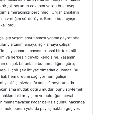
ara birçok sorunun cevabını veren bu arayış
ığımız merakımızı perçinledi. Organizmaların
da varlığını sürdürüyor. Bence bu arayışın
kalı oldu.
çalışıp yaşam soyutlaması yapma gayretinde
çılarıyla tanımlamaya, açıklamaya çalışan
. Kimisi yaşamın amacının ruhsal bir tekamül
dim ya herkesin cevabı kendisine. Yaşamın
anın da çok bir anlamı bulunmadığına göre;
hep. Hiçbir şey ihtiyaç olmadan oluşmaz. Bu
 Işık hem üretimi sağlıyor hem gelişimi.
i yani “içimizdeki fırtınalar” boyutuna da
 mümkün ama mutlak doğru mudur, bunu söylemek
t hakkındaki arayışımı ve bulduğum cevabı
 tanımlanamayacak kadar belirsiz çünkü hakkında
abilmek, bunun yolu da paylaşmaktan geçiyor.