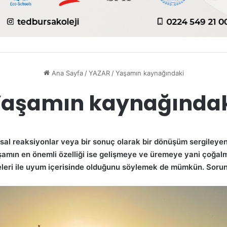
Ana Sayfa
/
YAZAR
/
Yaşamın kaynağındaki
aşamın kaynağında
asal reaksiyonlar veya bir sonuç olarak bir dönüşüm sergileyen
amın en önemli özelliği ise gelişmeye ve üremeye yani çoğalmay
vreleri ile uyum içerisinde olduğunu söylemek de mümkün. Sor