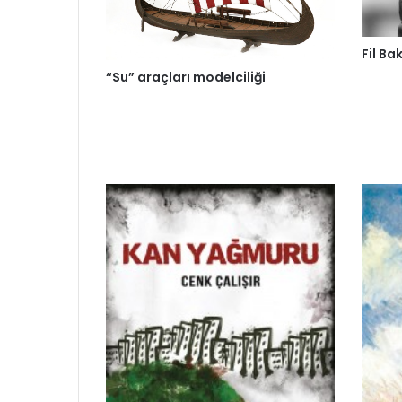
Fil Ba
“Su” araçları modelciliği