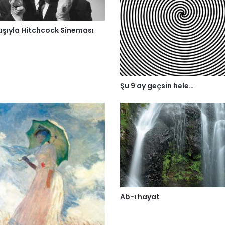
kışıyla Hitchcock Sineması
Şu 9 ay geçsin hele…
Ab-ı hayat