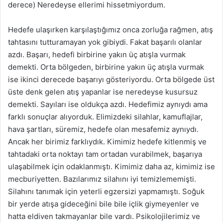
derece) Neredeyse ellerimi hissetmiyordum.
Hedefe ulaşırken karşılaştığımız onca zorluğa rağmen, atış
tahtasını tutturamayan yok gibiydi. Fakat başarılı olanlar
azdı. Başarı, hedefi birbirine yakın üç atışla vurmak
demekti. Orta bölgeden, birbirine yakın üç atışla vurmak
ise ikinci derecede başarıyı gösteriyordu. Orta bölgede üst
üste denk gelen atış yapanlar ise neredeyse kusursuz
demekti. Sayıları ise oldukça azdı. Hedefimiz aynıydı ama
farklı sonuçlar alıyorduk. Elimizdeki silahlar, kamuflajlar,
hava şartları, süremiz, hedefe olan mesafemiz aynıydı.
Ancak her birimiz farklıydık. Kimimiz hedefe kitlenmiş ve
tahtadaki orta noktayı tam ortadan vurabilmek, başarıya
ulaşabilmek için odaklanmıştı. Kimimiz daha az, kimimiz ise
mecburiyetten. Bazılarımız silahını iyi temizlememişti.
Silahını tanımak için yeterli egzersizi yapmamıştı. Soğuk
bir yerde atışa gideceğini bile bile içlik giymeyenler ve
hatta eldiven takmayanlar bile vardı. Psikolojilerimiz ve