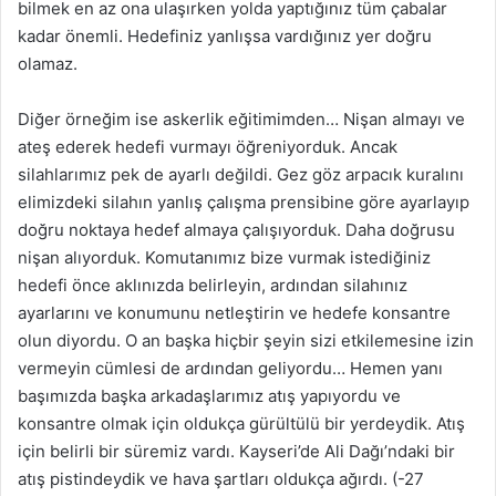
bilmek en az ona ulaşırken yolda yaptığınız tüm çabalar
kadar önemli. Hedefiniz yanlışsa vardığınız yer doğru
olamaz.
Diğer örneğim ise askerlik eğitimimden… Nişan almayı ve
ateş ederek hedefi vurmayı öğreniyorduk. Ancak
silahlarımız pek de ayarlı değildi. Gez göz arpacık kuralını
elimizdeki silahın yanlış çalışma prensibine göre ayarlayıp
doğru noktaya hedef almaya çalışıyorduk. Daha doğrusu
nişan alıyorduk. Komutanımız bize vurmak istediğiniz
hedefi önce aklınızda belirleyin, ardından silahınız
ayarlarını ve konumunu netleştirin ve hedefe konsantre
olun diyordu. O an başka hiçbir şeyin sizi etkilemesine izin
vermeyin cümlesi de ardından geliyordu… Hemen yanı
başımızda başka arkadaşlarımız atış yapıyordu ve
konsantre olmak için oldukça gürültülü bir yerdeydik. Atış
için belirli bir süremiz vardı. Kayseri’de Ali Dağı’ndaki bir
atış pistindeydik ve hava şartları oldukça ağırdı. (-27