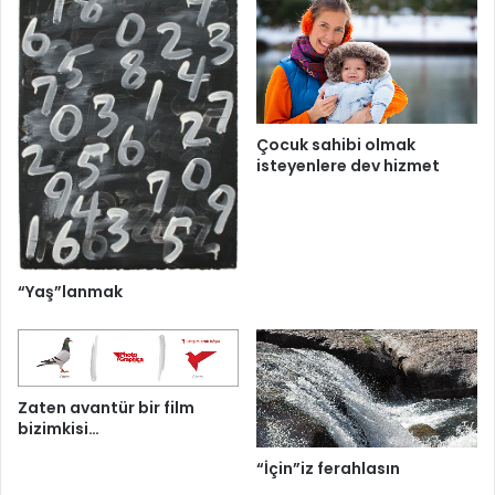
Çocuk sahibi olmak
isteyenlere dev hizmet
“Yaş”lanmak
Zaten avantür bir film
bizimkisi…
“İçin”iz ferahlasın