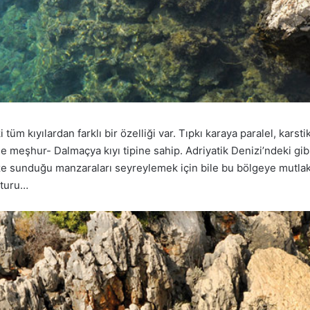
üm kıyılardan farklı bir özelliği var. Tıpkı karaya paralel, karstik
iyle meşhur- Dalmaçya kıyı tipine sahip. Adriyatik Denizi’ndeki g
 size sunduğu manzaraları seyreylemek için bile bu bölgeye mutl
 turu…