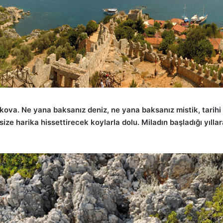
ekova. Ne yana baksanız deniz, ne yana baksanız mistik, tarihi 
ize harika hissettirecek koylarla dolu. Miladın başladığı yıll