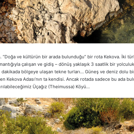
 “Doğa ve kültürün bir arada bulunduğu” bir rota Kekova. İki türl
antığıyla çalışan ve gidiş – dönüş yaklaşık 3 saatlik bir yolcu
dakikada bölgeye ulaşan tekne turları… Güneş ve deniz dolu bir
en Kekova Adası’nın ta kendisi. Ancak rotada sadece bu ada bul
dırılabileceğimiz Üçağız (Theimussa) Köyü…