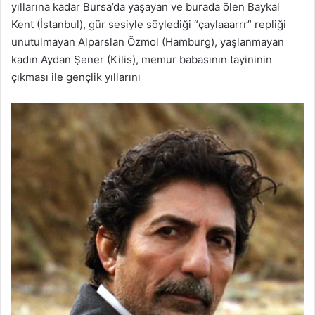
yıllarına kadar Bursa’da yaşayan ve burada ölen Baykal
Kent (İstanbul), gür sesiyle söylediği “çaylaaarrr” repliği
unutulmayan Alparslan Özmol (Hamburg), yaşlanmayan
kadın Aydan Şener (Kilis), memur babasının tayininin
çıkması ile gençlik yıllarını