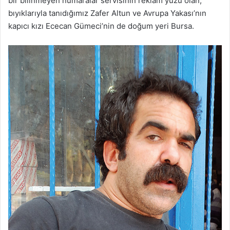
bir bilinmeyen numaralar servisinin reklam yüzü olan,
bıyıklarıyla tanıdığımız Zafer Altun ve Avrupa Yakası’nın
kapıcı kızı Ececan Gümeci’nin de doğum yeri Bursa.