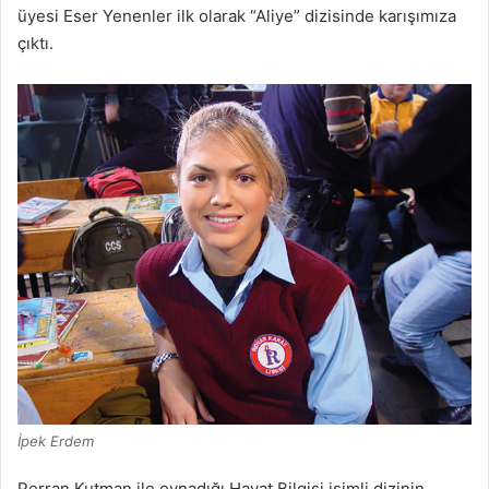
üyesi Eser Yenenler ilk olarak “Aliye” dizisinde karışımıza
çıktı.
İpek Erdem
Perran Kutman ile oynadığı Hayat Bilgisi isimli dizinin