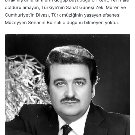
doldurulamayan, Türkiye’nin Sanat Güneşi Zeki Müren ve
Cumhuriyet’in Divası, Türk müziğinin yaşayan efsanesi
Müzeyyen Senar’ın Bursalı olduğunu bilmeyen yoktur.