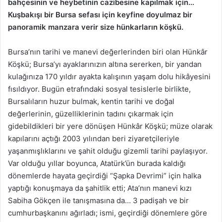
bahçesinin ve heybetinin cazibesine kapılmak için…
Kuşbakışı bir Bursa sefası için keyfine doyulmaz bir
panoramik manzara verir size hünkarların köşkü.
Bursa’nın tarihi ve manevi değerlerinden biri olan Hünkâr
Köşkü; Bursa’yı ayaklarınızın altına sererken, bir yandan
kulağınıza 170 yıldır ayakta kalışının yaşam dolu hikâyesini
fısıldıyor. Bugün etrafındaki sosyal tesislerle birlikte,
Bursalıların huzur bulmak, kentin tarihi ve doğal
değerlerinin, güzelliklerinin tadını çıkarmak için
gidebildikleri bir yere dönüşen Hünkâr Köşkü; müze olarak
kapılarını açtığı 2003 yılından beri ziyaretçileriyle
yaşanmışlıklarını ve şahit olduğu gizemli tarihi paylaşıyor.
Var olduğu yıllar boyunca, Atatürk’ün burada kaldığı
dönemlerde hayata geçirdiği “Şapka Devrimi” için halka
yaptığı konuşmaya da şahitlik etti; Ata’nın manevi kızı
Sabiha Gökçen ile tanışmasına da… 3 padişah ve bir
cumhurbaşkanını ağırladı; ismi, geçirdiği dönemlere göre