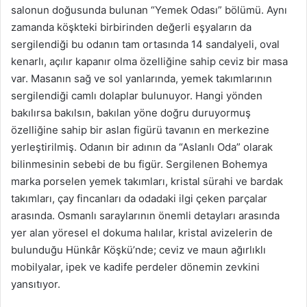
salonun doğusunda bulunan “Yemek Odası” bölümü. Aynı
zamanda köşkteki birbirinden değerli eşyaların da
sergilendiği bu odanın tam ortasında 14 sandalyeli, oval
kenarlı, açılır kapanır olma özelliğine sahip ceviz bir masa
var. Masanın sağ ve sol yanlarında, yemek takımlarının
sergilendiği camlı dolaplar bulunuyor. Hangi yönden
bakılırsa bakılsın, bakılan yöne doğru duruyormuş
özelliğine sahip bir aslan figürü tavanın en merkezine
yerleştirilmiş. Odanın bir adının da “Aslanlı Oda” olarak
bilinmesinin sebebi de bu figür. Sergilenen Bohemya
marka porselen yemek takımları, kristal sürahi ve bardak
takımları, çay fincanları da odadaki ilgi çeken parçalar
arasında. Osmanlı saraylarının önemli detayları arasında
yer alan yöresel el dokuma halılar, kristal avizelerin de
bulunduğu Hünkâr Köşkü’nde; ceviz ve maun ağırlıklı
mobilyalar, ipek ve kadife perdeler dönemin zevkini
yansıtıyor.