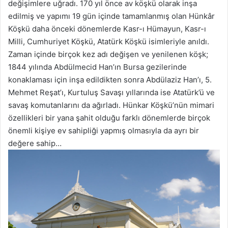
değişimlere uğradı. 170 yıl önce av köşkü olarak inşa
edilmiş ve yapımı 19 gün içinde tamamlanmış olan Hünkâr
Köşkü daha önceki dönemlerde Kasr-ı Hümayun, Kasr-ı
Milli, Cumhuriyet Köşkü, Atatürk Köşkü isimleriyle anıldı.
Zaman içinde birçok kez adı değişen ve yenilenen köşk;
1844 yılında Abdülmecid Han’ın Bursa gezilerinde
konaklaması için inşa edildikten sonra Abdülaziz Han’ı, 5.
Mehmet Reşat’ı, Kurtuluş Savaşı yıllarında ise Atatürk’ü ve
savaş komutanlarını da ağırladı. Hünkar Köşkü’nün mimari
özellikleri bir yana şahit olduğu farklı dönemlerde birçok
önemli kişiye ev sahipliği yapmış olmasıyla da ayrı bir
değere sahip…