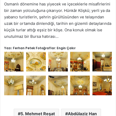
Osmanlı dönemine has yiyecek ve içeceklerle misafirlerini
bir zaman yolculuğuna çıkarıyor. Hünkâr Köşkü; yerli ya da
yabancı turistlerin, şehrin gürültüsünden ve telaşından
uzak bir ortamda dinlendiği, tarihin en gizemli detaylarında
küçük turlar attığı eşsiz bir köşe. Ona konuk olmak ise
unutulmaz bir Bursa hatırası…
Yazı: Ferhan Petek Fotoğraflar: Engin Çakır
5. Mehmet Reşat
Abdülaziz Han