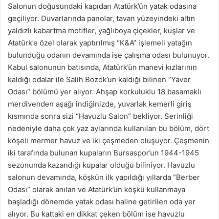
Salonun doğusundaki kapıdan Atatürk’ün yatak odasına
geçiliyor. Duvarlarında panolar, tavan yüzeyindeki altın
yaldızlı kabartma motifler, yağlıboya çiçekler, kuşlar ve
Atatürk’e özel olarak yaptırılmış “K&A” işlemeli yatağın
bulunduğu odanın devamında ise çalışma odası bulunuyor.
Kabul salonunun batısında, Atatürk’ün manevi kızlarının
kaldığı odalar ile Salih Bozok’un kaldığı bilinen “Yaver
Odası” bölümü yer alıyor. Ahşap korkuluklu 18 basamaklı
merdivenden aşağı indiğinizde, yuvarlak kemerli giriş
kısmında sonra sizi “Havuzlu Salon” bekliyor. Serinliği
nedeniyle daha çok yaz aylarında kullanılan bu bölüm, dört
köşeli mermer havuz ve iki çeşmeden oluşuyor. Çeşmenin
iki tarafında bulunan kupaların Bursaspor’un 1944-1945
sezonunda kazandığı kupalar olduğu biliniyor. Havuzlu
salonun devamında, köşkün ilk yapıldığı yıllarda “Berber
Odası” olarak anılan ve Atatürk’ün köşkü kullanmaya
başladığı dönemde yatak odası haline getirilen oda yer
alıyor. Bu kattaki en dikkat çeken bölüm ise havuzlu