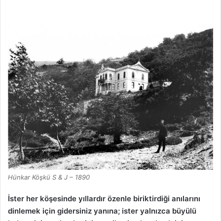
Hünkar Köşkü S & J – 1890
İster her köşesinde yıllardır özenle biriktirdiği anılarını
dinlemek için gidersiniz yanına; ister yalnızca büyülü