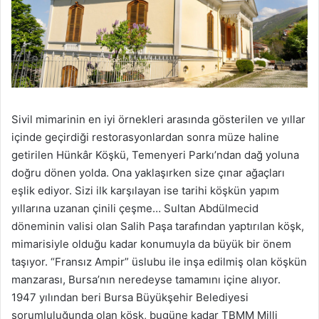
Sivil mimarinin en iyi örnekleri arasında gösterilen ve yıllar
içinde geçirdiği restorasyonlardan sonra müze haline
getirilen Hünkâr Köşkü, Temenyeri Parkı’ndan dağ yoluna
doğru dönen yolda. Ona yaklaşırken size çınar ağaçları
eşlik ediyor. Sizi ilk karşılayan ise tarihi köşkün yapım
yıllarına uzanan çinili çeşme… Sultan Abdülmecid
döneminin valisi olan Salih Paşa tarafından yaptırılan köşk,
mimarisiyle olduğu kadar konumuyla da büyük bir önem
taşıyor. “Fransız Ampir” üslubu ile inşa edilmiş olan köşkün
manzarası, Bursa’nın neredeyse tamamını içine alıyor.
1947 yılından beri Bursa Büyükşehir Belediyesi
sorumluluğunda olan köşk, bugüne kadar TBMM Milli