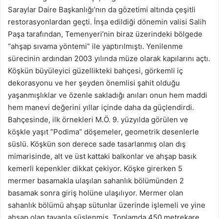
Saraylar Daire Başkanlığı’nın da gözetimi altında çeşitli
restorasyonlardan geçti. İnşa edildiği dönemin valisi Salih
Paşa tarafından, Temenyeri’nin biraz üzerindeki bölgede
“ahşap sıvama yöntemi” ile yaptırılmıştı. Yenilenme
sürecinin ardından 2003 yılında müze olarak kapılarını açtı.
Köşkün büyüleyici güzellikteki bahçesi, görkemli iç
dekorasyonu ve her şeyden önemlisi şahit olduğu
yaşanmışlıklar ve özenle sakladığı anıları onun hem maddi
hem manevi değerini yıllar içinde daha da güçlendirdi.
Bahçesinde, ilk örnekleri M.Ö. 9. yüzyılda görülen ve
köşkle yaşıt “Podima” döşemeler, geometrik desenlerle
süslü. Köşkün son derece sade tasarlanmış olan dış
mimarisinde, alt ve üst kattaki balkonlar ve ahşap basık
kemerli kepenkler dikkat çekiyor. Köşke girerken 5
mermer basamakla ulaşılan sahanlık bölümünden 2
basamak sonra giriş holüne ulaşılıyor. Mermer olan
sahanlık bölümü ahşap sütunlar üzerinde işlemeli ve yine
ahşap olan tavanla süslenmiş. Toplamda 450 metrekare