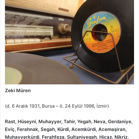
Zeki Müren
(d. 6 Aralık 1931, Bursa – ö. 24 Eylül 1996, İzmir)
Rast, Hüseyni, Muhayyer, Tahir, Yegah, Neva, Gerdaniye,
Eviç, Ferahnak, Segah, Kürdi, Acemkürdi, Acemaşiran,
Muhayyerkürdi, Ferahfeza, Sultaniyegah, Hicaz, Nikriz,