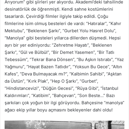
Arıyorum” gibi şiirleri yer alıyordu. Akademi’deki tahsilinde
desinatörlük de öğrenmişti. Kendi sahne kostümlerini
tasarlardı. Çevirdiği filmler ilgiyle takip edildi. Çoğu
filmlerine isim olmuş besteleri de vardı: “Hatıralar”, “Kahır
Mektubu”, “Beklenen Şarkı”, “Gurbet Yolu Hasret Dolu”,
“Manolya” gibi besteleri yıllarca dillerden düşmedi. Hepsi
ayrı bir yer ediniyordu: “Zehretme Hayatı”, “Beklenen
Şarkı”, “Gül ve Bülbül”, “Bir Demet Yasemen”, “Bir Tatlı
Tebessüm”, “Tekrar Bana Dönsen”, “Bu Aşkın Istırabı”, “Yaz
Yağmuru”, “Hayat Bazen Tatlıdır”, “Yoksun Bu Gece”, “Altın
Kafes”, “Deva Bulmayacak mı?”, “Kalbimin Sahibi”, “Aşktan
da Üstün”, “Kırk Plak”, “Hep O Şarkı”, “Gurbet”,
“Hindistancevizi”, “Düğün Gecesi”, “Rüya Gibi”, “İstanbul
Kaldırımları”, “Katibim”, “Bahçevan”, “Son Beste…” Bazı
şarkıları çok yoğun bir ilgi görüyordu. Bahçesine “manolya”
ağacı ekip yıllar boyu açmasını bekleyenler dahi oldu!