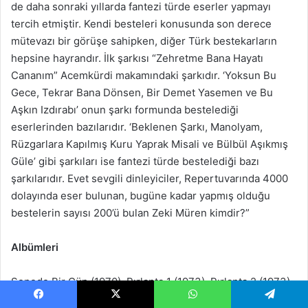
de daha sonraki yıllarda fantezi türde eserler yapmayı
tercih etmiştir. Kendi besteleri konusunda son derece
mütevazı bir görüşe sahipken, diğer Türk bestekarların
hepsine hayrandır. İlk şarkısı “Zehretme Bana Hayatı
Cananım” Acemkürdi makamındaki şarkıdır. ‘Yoksun Bu
Gece, Tekrar Bana Dönsen, Bir Demet Yasemen ve Bu
Aşkın Izdırabı’ onun şarkı formunda bestelediği
eserlerinden bazılarıdır. ‘Beklenen Şarkı, Manolyam,
Rüzgarlara Kapılmış Kuru Yaprak Misali ve Bülbül Aşıkmış
Güle’ gibi şarkıları ise fantezi türde bestelediği bazı
şarkılarıdır. Evet sevgili dinleyiciler, Repertuvarında 4000
dolayında eser bulunan, bugüne kadar yapmış olduğu
bestelerin sayısı 200’ü bulan Zeki Müren kimdir?”
Albümleri
Senede Bir Gün (1970), Pırlanta 1 (1973), Pırlanta 2 (1973),
Pırlanta 3 (1973), Pırlanta 4 (1973), Hatıra (1973), Anılarım