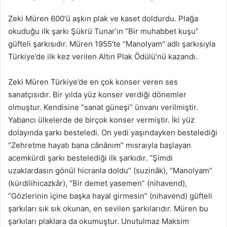
Zeki Müren 600′ü aşkın plak ve kaset doldurdu. Plağa
okuduğu ilk şarkı Şükrü Tunar’ın “Bir muhabbet kuşu”
güfteli şarkısıdır. Müren 1955′te “Manolyam” adlı şarkısıyla
Türkiye’de ilk kez verilen Altın Plak Ödülü’nü kazandı.
Zeki Müren Türkiye’de en çok konser veren ses
sanatçısıdır. Bir yılda yüz konser verdiği dönemler
olmuştur. Kendisine “sanat güneşi” ünvanı verilmiştir.
Yabancı ülkelerde de birçok konser vermiştir. İki yüz
dolayında şarkı besteledi. On yedi yaşındayken bestelediği
“Zehretme hayatı bana cânânım” mısraıyla başlayan
acemkürdi şarkı bestelediği ilk şarkıdır. “Şimdi
uzaklardasın gönül hicranla doldu” (suzinâk), “Manolyam”
(kürdilihicazkâr), “Bir demet yasemen” (nihavend),
“Gözlerinin içine başka hayal girmesin” (nihavend) güfteli
şarkıları sık sık okunan, en sevilen şarkılarıdır. Müren bu
şarkıları plaklara da okumuştur. Unutulmaz Maksim