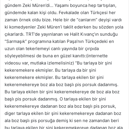
gündem Zeki Müren’di… Yaşamı boyunca hep tartışılan,
gündemde kalan kişi oldu.
Fevkalade olan Türkçesi her
zaman örnek oldu bize. Hele bir de “canlarım” deyişi vardı
ki komedyenler Zeki Müren’i taklit ederken bu sözden yola
çıkarlardı. TRT’de yayınlanan ve Halit Kıvanç’ın sunduğu
“Sarmaşık” programına katılan Paşa’nın Türkçedeki en
uzun olan tekerlemeyi canlı yayında bir çırpıda
söyleyebilmesi de buna en güzel kanıttı:(internette
videosu var, mutlaka izlemelisiniz) “Bu tarlaya bir şini
kekeremekere ekmişler. Bu tarlaya da bir şini
kekeremekere ekmişler. Bu tarlaya ekilen bir şini
kekeremekereye boz ala boz başlı pis porsuk dadanmış.
Bu tarlaya ekilen bir şini kekeremekereye de boz ala boz
başlı pis porsuk dadanmış. O tarlaya ekilen bir şini
kekeremekereye dadanan boz ala boz başlı pis porsuk,
diger tarlaya ekilen bir şini kekeremekereye dadanan boz
ala boz başlı pis porsuğa demiş ki sen ne zamandan beri
bu tarlaya ekilen bir şini kekeremekereye dadanan boz ala