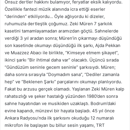
Onsuz dertler hakkını bulamıyor, feryatlar eksik kalıyordu.
Özellikle fantezi müzik alanında icra ettiği eserler
“derinden” etkiliyordu… Öyle ağlıyordu ki dizeler,
ruhumuzla dertleştik çoğumuz. Zeki Müren 7 şarkılık
kasetini tamamlayamadan aramızdan göçtü. Sahnelerde
verdiği 3 yıl aradan sonra; Müren’in çıkarmayı düşündüğü
son kasetinde okumayı düşündüğü ilk şarkı, Ajda Pekkan
ve Muazzez Abacı ile birlikte, “Kimseye etmem şikayet”,
ikinci şarkı “Bir ihtimal daha var” olacaktı. Üçüncü sırada
“Gündüzüm seninle gecem seninle” şarkısıydı. Müren;
daha sonra sırasıyla “Doymadım sana”, “Dediler zamanla
hep” ve “Beklenen Şarkı” parçalarını okumayı planlıyordu.
Fakat bu arzusu gerçek olamadı. Yaşlanan Zeki Müren kalp
rahatsızlığı ve şeker hastalığı yüzünden 1980’den sonra
sahne hayatından ve musikiden uzaklaştı. Bodrum’daki
evine kapandı, münzevi bir hayata başladı. 45 yıl önce
Ankara Radyosu’nda ilk şarkısını okuduğu 12 numaralı
mikrofon ile başlayan bu billur sesin yaşamı, TRT