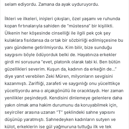
selam ediyordu. Zamana da ayak uyduruyordu.
İlkleri ve ilkeleri, inişleri çıkışları, özel yaşamı ve ruhunda
kopan fırtınalarıyla sahiden de “müstesna” bir kişilikti.
Ülkenin her köşesinde cinselliği ile ilgili pek çok şey
kulaklara fısıldansa da ortak bir sözbirliği edilmişçesine bu
yanı gündeme getirilmiyordu. Kim bilir, bize sunduğu
saygısını böyle ödüyorduk belki de. Hayatınıza erkekler
girdi mi sorusuna “evet, platonik olarak tabi ki. Ben bütün
güzellikleri severim. Kuşun da, kadının da erkeğin de…”
diye yanıt verebilen Zeki Müren, milyonların sevgisini
kazanmıştı. Zarifliği, zarafeti ve saygınlığı onu yücelttikçe
yüceltiyordu ama o alçakgönüllü ile oracıktaydı.
Her zaman
yenilikler peşindeydi. Kendisini dinlemeye gelenlere daha
yakın olmak ama hakim durumunu da koruyabilmek için,
seyirciler arasına uzanan “T” şeklindeki sahne yapısını
düşünüp yaratmıştı. Sahnedeyken kadınların sutyen ve
külot, erkeklerin ise gül yağmuruna tuttuğu ilk ve tek