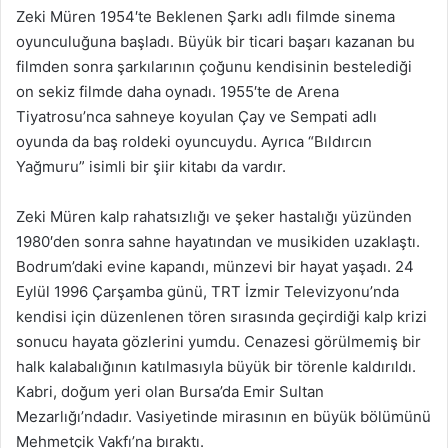
Zeki Müren 1954′te Beklenen Şarkı adlı filmde sinema
oyunculuğuna başladı. Büyük bir ticari başarı kazanan bu
filmden sonra şarkılarının çoğunu kendisinin bestelediği
on sekiz filmde daha oynadı. 1955′te de Arena
Tiyatrosu’nca sahneye koyulan Çay ve Sempati adlı
oyunda da baş roldeki oyuncuydu. Ayrıca “Bıldırcın
Yağmuru” isimli bir şiir kitabı da vardır.
Zeki Müren kalp rahatsızlığı ve şeker hastalığı yüzünden
1980′den sonra sahne hayatından ve musikiden uzaklaştı.
Bodrum’daki evine kapandı, münzevi bir hayat yaşadı. 24
Eylül 1996 Çarşamba günü, TRT İzmir Televizyonu’nda
kendisi için düzenlenen tören sırasında geçirdiği kalp krizi
sonucu hayata gözlerini yumdu. Cenazesi görülmemiş bir
halk kalabalığının katılmasıyla büyük bir törenle kaldırıldı.
Kabri, doğum yeri olan Bursa’da Emir Sultan
Mezarlığı’ndadır. Vasiyetinde mirasının en büyük bölümünü
Mehmetçik Vakfı’na bıraktı.