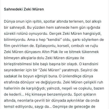
Sahnedeki Zeki Müren
Dünya onun için ışıltılı, spotlar altında terlenen, bol alkışlı
bir sahneydi. Bu yüzden hem sahnede hem gün ışığında
sürekli rolünü oynuyordu. Gerçek Zeki Müren hangisiydi,
bilinmiyordu. Ama o hep “kendisi” oldu, şarkı söylerken de
film çevirirken de. Epilasyonlu, korseli, cımbızlı ve rujlu
Zeki Müren dünyasını Altın Plak ile ve bitmek tükenmek
bilmeyen alkışlarla dolu Zeki Müren dünyası ile
birleştirebilmesi bile başlı başına bir olaydı. O kendisini
seyredenler için bir “Zeki Müren” yaratmıştı. Seyirci de
sadakat ile boyun eğmişti buna. O ünlendikçe dünya
etrafında dönüyor ve değişiyordu. Zeki Müren çelişkili ruh
hallerinin de karşılığıydı; yalnızdı, neşeli ve coşkulu, bazen
de kederli… Hiç kimseye benzemiyordu. Spot ışıkların
altında, neonlarla çevrili bir dünyada aykırılıklar da onda
temsil ediliyordu, saygı da… Geçmişe de geleceğe de