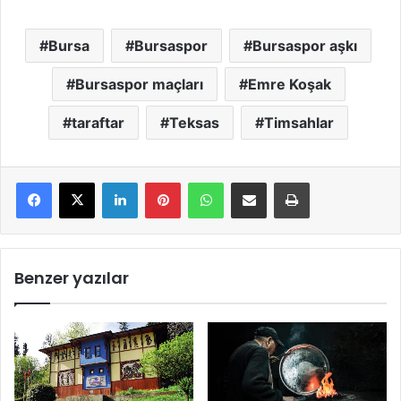
Bursa
Bursaspor
Bursaspor aşkı
Bursaspor maçları
Emre Koşak
taraftar
Teksas
Timsahlar
LinkedIn
Pinterest
WhatsApp
E-Mail ile paylaş
Yazdır
Benzer yazılar