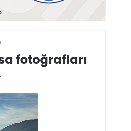
ı
sa fotoğrafları
…