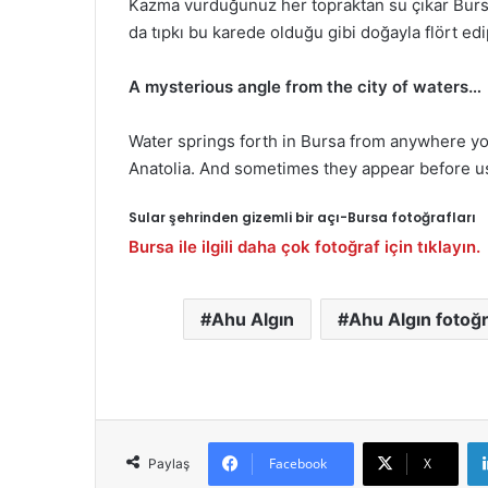
Kazma vurduğunuz her topraktan su çıkar Bursa’
da tıpkı bu karede olduğu gibi doğayla flört ed
A mysterious angle from the city of waters…
Water springs forth in Bursa from anywhere yo
Anatolia. And sometimes they appear before us fl
Sular şehrinden gizemli bir açı-Bursa fotoğrafları
Bursa ile ilgili daha çok fotoğraf için tıklayın.
Ahu Algın
Ahu Algın fotoğr
Facebook
X
Paylaş