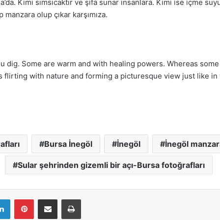
da. Kimi sımsıcaktır ve şifa sunar insanlara. Kimi ise içme suy
ip manzara olup çıkar karşımıza.
u dig. Some are warm and with healing powers. Whereas some are
irting with nature and forming a picturesque view just like in th
afları
Bursa İnegöl
İnegöl
İnegöl manzar
Sular şehrinden gizemli bir açı-Bursa fotoğrafları
LinkedIn
Pinterest
E-Mail ile paylaş
Yazdır