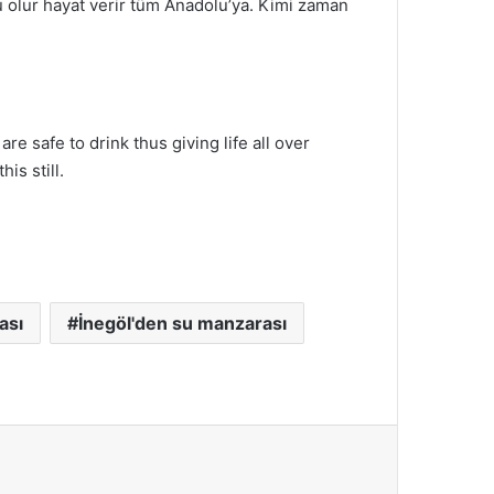
u olur hayat verir tüm Anadolu’ya. Kimi zaman
 safe to drink thus giving life all over
is still.
ası
İnegöl'den su manzarası