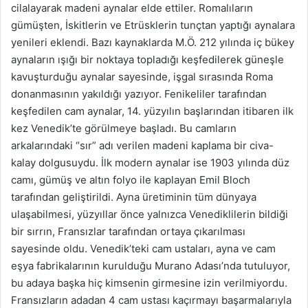
cilalayarak madeni aynalar elde ettiler. Romalıların
gümüşten, İskitlerin ve Etrüsklerin tunçtan yaptığı aynalara
yenileri eklendi. Bazı kaynaklarda M.Ö. 212 yılında iç bükey
aynaların ışığı bir noktaya topladığı keşfedilerek güneşle
kavuşturduğu aynalar sayesinde, işgal sırasında Roma
donanmasının yakıldığı yazıyor. Fenikeliler tarafından
keşfedilen cam aynalar, 14. yüzyılın başlarından itibaren ilk
kez Venedik’te görülmeye başladı. Bu camların
arkalarındaki “sır” adı verilen madeni kaplama bir civa-
kalay dolgusuydu. İlk modern aynalar ise 1903 yılında düz
camı, gümüş ve altın folyo ile kaplayan Emil Bloch
tarafından geliştirildi. Ayna üretiminin tüm dünyaya
ulaşabilmesi, yüzyıllar önce yalnızca Venediklilerin bildiği
bir sırrın, Fransızlar tarafından ortaya çıkarılması
sayesinde oldu. Venedik’teki cam ustaları, ayna ve cam
eşya fabrikalarının kurulduğu Murano Adası’nda tutuluyor,
bu adaya başka hiç kimsenin girmesine izin verilmiyordu.
Fransızların adadan 4 cam ustası kaçırmayı başarmalarıyla