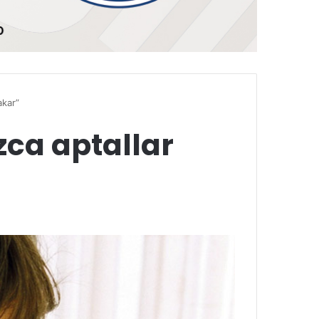
akar”
ca aptallar