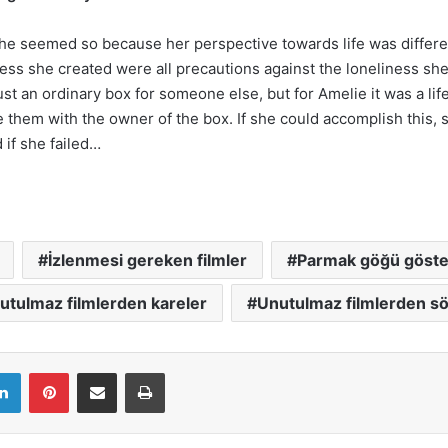
he seemed so because her perspective towards life was differ
ness she created were all precautions against the loneliness sh
t an ordinary box for someone else, but for Amelie it was a lif
them with the owner of the box. If she could accomplish this, 
 if she failed…
İzlenmesi gereken filmler
Parmak göğü göster
utulmaz filmlerden kareler
Unutulmaz filmlerden sö
LinkedIn
Pinterest
E-Mail ile paylaş
Yazdır