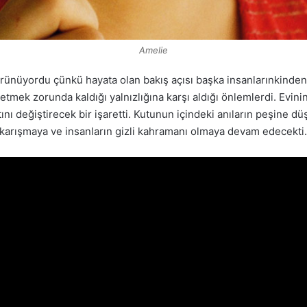
Amelie
örünüyordu çünkü hayata olan bakış açısı başka insanlarınkinden b
 etmek zorunda kaldığı yalnızlığına karşı aldığı önlemlerdi. Evin
tını değiştirecek bir işaretti. Kutunun içindeki anıların peşine dü
a karışmaya ve insanların gizli kahramanı olmaya devam edecekt