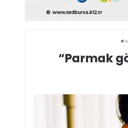
A
“Parmak gö