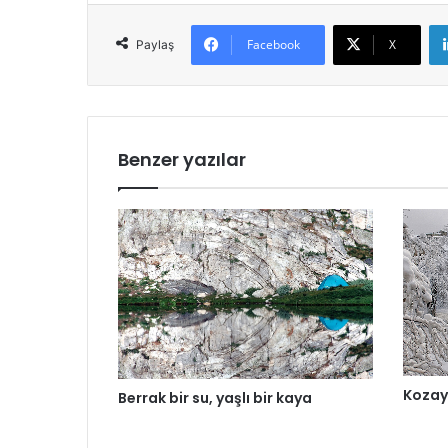
Facebook
X
Paylaş
Benzer yazılar
Kozay
Berrak bir su, yaşlı bir kaya