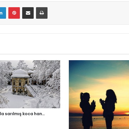
LinkedIn
Pinterest
E-Mail ile paylaş
Yazdır
la sarılmış koca han…