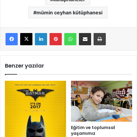
mümin ceyhan kütüphanesi
LinkedIn
Pinterest
WhatsApp
E-Mail ile paylaş
Yazdır
Benzer yazılar
Eğitim ve toplumsal
yaşamımız