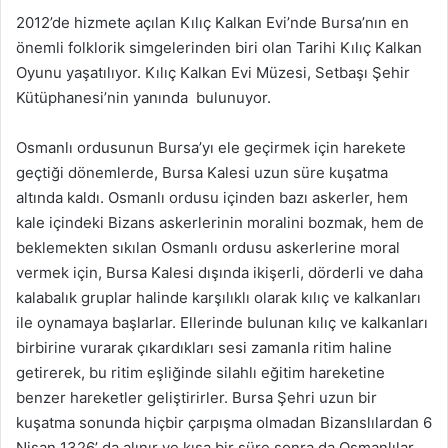
2012’de hizmete açılan Kılıç Kalkan Evi’nde Bursa’nın en
önemli folklorik simgelerinden biri olan Tarihi Kılıç Kalkan
Oyunu yaşatılıyor. Kılıç Kalkan Evi Müzesi, Setbaşı Şehir
Kütüphanesi’nin yanında bulunuyor.
Osmanlı ordusunun Bursa’yı ele geçirmek için harekete
geçtiği dönemlerde, Bursa Kalesi uzun süre kuşatma
altında kaldı. Osmanlı ordusu içinden bazı askerler, hem
kale içindeki Bizans askerlerinin moralini bozmak, hem de
beklemekten sıkılan Osmanlı ordusu askerlerine moral
vermek için, Bursa Kalesi dışında ikişerli, dörderli ve daha
kalabalık gruplar halinde karşılıklı olarak kılıç ve kalkanları
ile oynamaya başlarlar. Ellerinde bulunan kılıç ve kalkanları
birbirine vurarak çıkardıkları sesi zamanla ritim haline
getirerek, bu ritim eşliğinde silahlı eğitim hareketine
benzer hareketler geliştirirler. Bursa Şehri uzun bir
kuşatma sonunda hiçbir çarpışma olmadan Bizanslılardan 6
Nisan 1326’ da alınır ve kısa bir süre sonra da Osmanlılar