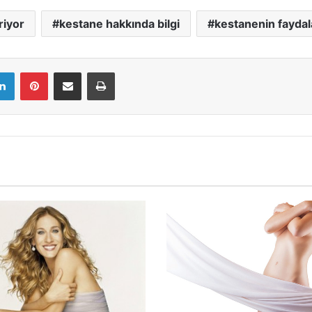
riyor
kestane hakkında bilgi
kestanenin faydal
LinkedIn
Pinterest
E-Mail ile paylaş
Yazdır