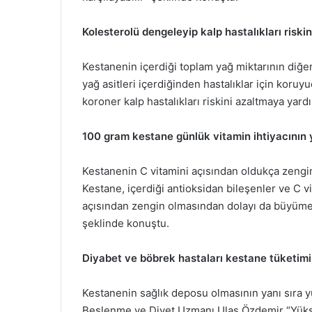
Kolesterolü dengeleyip kalp hastalıkları riskin
Kestanenin içerdiği toplam yağ miktarının di
yağ asitleri içerdiğinden hastalıklar için koru
koroner kalp hastalıkları riskini azaltmaya yardı
100 gram kestane günlük vitamin ihtiyacının y
Kestanenin C vitamini açısından oldukça zengin
Kestane, içerdiği antioksidan bileşenler ve C v
açısından zengin olmasından dolayı da büyüme v
şeklinde konuştu.
Diyabet ve böbrek hastaları kestane tüketimi
Kestanenin sağlık deposu olmasının yanı sıra y
Beslenme ve Diyet Uzmanı Ulaş Özdemir “Yükse