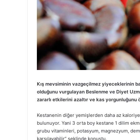
Kış mevsiminin vazgeçilmez yiyeceklerinin baş
olduğunu vurgulayan Beslenme ve Diyet Uzmanı 
zararlı etkilerini azaltır ve kas yorgunluğunu
Kestanenin diğer yemişlerden daha az kaloriy
bulunuyor. Yani 3 orta boy kestane 1 dilim ekm
grubu vitaminleri, potasyum, magnezyum, demir 
karşılayabilir” şeklinde konuştu.