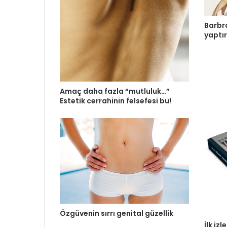
Barbr
yaptı
Amaç daha fazla “mutluluk…”
Estetik cerrahinin felsefesi bu!
Özgüvenin sırrı genital güzellik
İlk iz