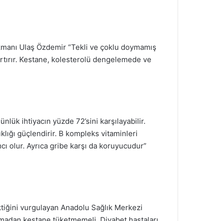
zmanı Ulaş Özdemir “Tekli ve çoklu doymamış
artırır. Kestane, kolesterolü dengelemede ve
ük ihtiyacın yüzde 72’sini karşılayabilir.
lığı güçlendirir. B kompleks vitaminleri
ı olur. Ayrıca gribe karşı da koruyucudur”
ktiğini vurgulayan Anadolu Sağlık Merkezi
madan kestane tüketmemeli. Diyabet hastaları