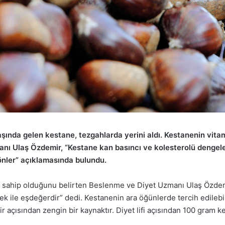
ında gelen kestane, tezgahlarda yerini aldı. Kestanenin vitam
Ulaş Özdemir, “Kestane kan basıncı ve kolesterolü dengeler, b
 önler” açıklamasında bulundu.
e sahip olduğunu belirten Beslenme ve Diyet Uzmanı Ulaş Özdem
ek ile eşdeğerdir” dedi. Kestanenin ara öğünlerde tercih edileb
açısından zengin bir kaynaktır. Diyet lifi açısından 100 gram ke