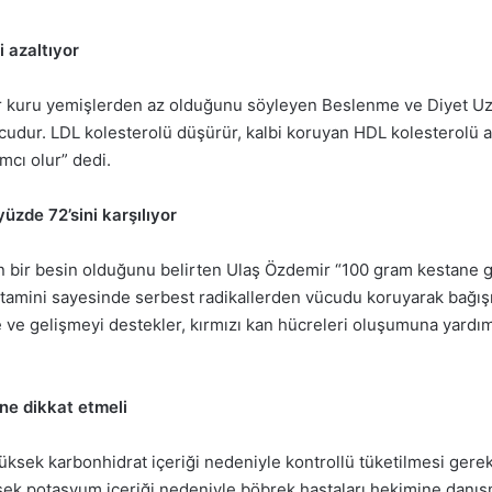
i azaltıyor
ğer kuru yemişlerden az olduğunu söyleyen Beslenme ve Diyet U
yucudur. LDL kolesterolü düşürür, kalbi koruyan HDL kolesterolü 
mcı olur” dedi.
üzde 72’sini karşılıyor
 bir besin olduğunu belirten Ulaş Özdemir “100 gram kestane günl
itamini sayesinde serbest radikallerden vücudu koruyarak bağışık
e gelişmeyi destekler, kırmızı kan hücreleri oluşumuna yardımc
ne dikkat etmeli
üksek karbonhidrat içeriği nedeniyle kontrollü tüketilmesi gere
k potasyum içeriği nedeniyle böbrek hastaları hekimine danış