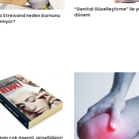
“Genital Güzelleştirme” ile y
dönem
a Streisand neden burnunu
rmıyor?
lenim çok önemli, güzelliğinizi