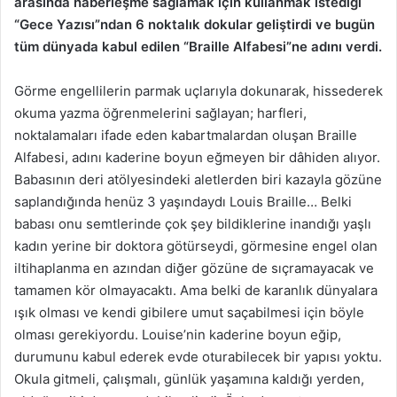
arasında haberleşme sağlamak için kullanmak istediği
“Gece Yazısı”ndan 6 noktalık dokular geliştirdi ve bugün
tüm dünyada kabul edilen “Braille Alfabesi”ne adını verdi.
Görme engellilerin parmak uçlarıyla dokunarak, hissederek
okuma yazma öğrenmelerini sağlayan; harfleri,
noktalamaları ifade eden kabartmalardan oluşan Braille
Alfabesi, adını kaderine boyun eğmeyen bir dâhiden alıyor.
Babasının deri atölyesindeki aletlerden biri kazayla gözüne
saplandığında henüz 3 yaşındaydı Louis Braille… Belki
babası onu semtlerinde çok şey bildiklerine inandığı yaşlı
kadın yerine bir doktora götürseydi, görmesine engel olan
iltihaplanma en azından diğer gözüne de sıçramayacak ve
tamamen kör olmayacaktı. Ama belki de karanlık dünyalara
ışık olması ve kendi gibilere umut saçabilmesi için böyle
olması gerekiyordu. Louise’nin kaderine boyun eğip,
durumunu kabul ederek evde oturabilecek bir yapısı yoktu.
Okula gitmeli, çalışmalı, günlük yaşamına kaldığı yerden,