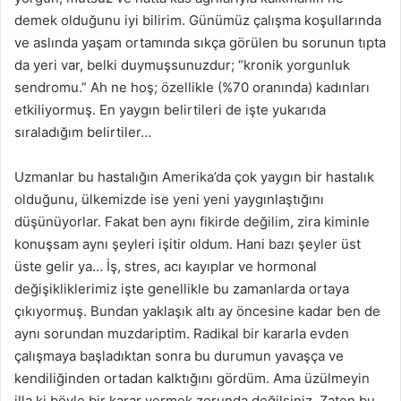
demek olduğunu iyi bilirim. Günümüz çalışma koşullarında
ve aslında yaşam ortamında sıkça görülen bu sorunun tıpta
da yeri var, belki duymuşsunuzdur; “kronik yorgunluk
sendromu.” Ah ne hoş; özellikle (%70 oranında) kadınları
etkiliyormuş. En yaygın belirtileri de işte yukarıda
sıraladığım belirtiler…
Uzmanlar bu hastalığın Amerika’da çok yaygın bir hastalık
olduğunu, ülkemizde ise yeni yeni yaygınlaştığını
düşünüyorlar. Fakat ben aynı fikirde değilim, zira kiminle
konuşsam aynı şeyleri işitir oldum. Hani bazı şeyler üst
üste gelir ya… İş, stres, acı kayıplar ve hormonal
değişikliklerimiz işte genellikle bu zamanlarda ortaya
çıkıyormuş. Bundan yaklaşık altı ay öncesine kadar ben de
aynı sorundan muzdariptim. Radikal bir kararla evden
çalışmaya başladıktan sonra bu durumun yavaşça ve
kendiliğinden ortadan kalktığını gördüm. Ama üzülmeyin
illa ki böyle bir karar vermek zorunda değilsiniz. Zaten bu