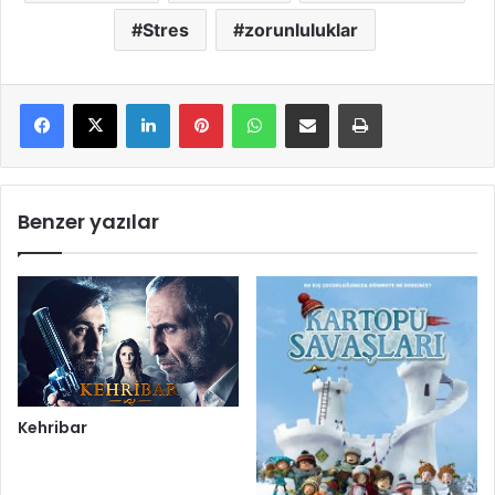
Stres
zorunluluklar
LinkedIn
Pinterest
WhatsApp
E-Mail ile paylaş
Yazdır
Benzer yazılar
Kehribar