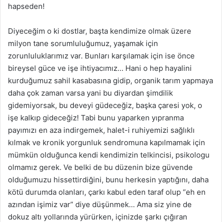
hapseden!
Diyeceğim o ki dostlar, başta kendimize olmak üzere
milyon tane sorumluluğumuz, yaşamak için
zorunluluklarımız var. Bunları karşılamak için ise önce
bireysel güce ve işe ihtiyacımız… Hani o hep hayalini
kurduğumuz sahil kasabasına gidip, organik tarım yapmaya
daha çok zaman varsa yani bu diyardan şimdilik
gidemiyorsak, bu deveyi güdeceğiz, başka çaresi yok, o
işe kalkıp gideceğiz! Tabi bunu yaparken yıpranma
payımızı en aza indirgemek, halet-i ruhiyemizi sağlıklı
kılmak ve kronik yorgunluk sendromuna kapılmamak için
mümkün olduğunca kendi kendimizin telkincisi, psikologu
olmamız gerek. Ve belki de bu düzenin bize güvende
olduğumuzu hissettirdiğini, bunu herkesin yaptığını, daha
kötü durumda olanları, çarkı kabul eden taraf olup “eh en
azından işimiz var” diye düşünmek… Ama siz yine de
dokuz altı yollarında yürürken, içinizde şarkı çığıran