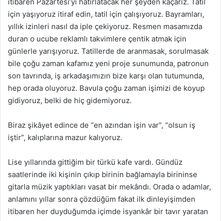
itibaren Pazartesi’yi hatırlatacak her şeyden kaçarız. Tatil
için yaşıyoruz itiraf edin, tatil için çalışıyoruz. Bayramları,
yıllık izinleri nasıl da iple çekiyoruz. Resmen masamızda
duran o ucube reklamlı takvimlere çentik atmak için
günlerle yarışıyoruz. Tatillerde de aranmasak, sorulmasak
bile çoğu zaman kafamız yeni proje sunumunda, patronun
son tavrında, iş arkadaşımızın bize karşı olan tutumunda,
hep orada oluyoruz. Bavula çoğu zaman işimizi de koyup
gidiyoruz, belki de hiç gidemiyoruz.
Biraz şikâyet edince de “en azından işin var”, “olsun iş
iştir”, kalıplarına mazur kalıyoruz.
Lise yıllarında gittiğim bir türkü kafe vardı. Gündüz
saatlerinde iki kişinin çıkıp birinin bağlamayla birininse
gitarla müzik yaptıkları vasat bir mekândı. Orada o adamlar,
anlamını yıllar sonra çözdüğüm fakat ilk dinleyişimden
itibaren her duyduğumda içimde isyankâr bir tavır yaratan