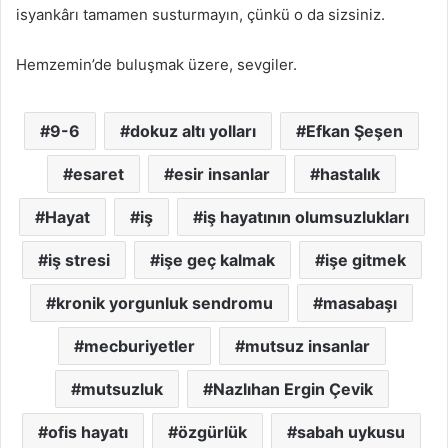
isyankârı tamamen susturmayın, çünkü o da sizsiniz.
Hemzemin’de buluşmak üzere, sevgiler.
9-6
dokuz altı yolları
Efkan Şeşen
esaret
esir insanlar
hastalık
Hayat
iş
iş hayatının olumsuzlukları
iş stresi
işe geç kalmak
işe gitmek
kronik yorgunluk sendromu
masabaşı
mecburiyetler
mutsuz insanlar
mutsuzluk
Nazlıhan Ergin Çevik
ofis hayatı
özgürlük
sabah uykusu