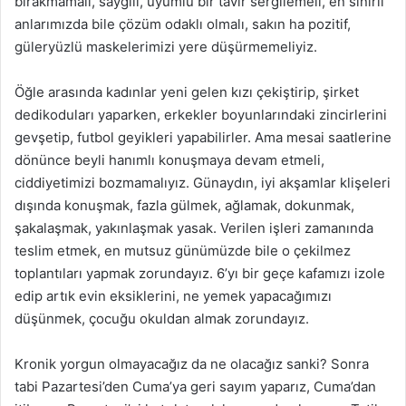
bırakmamalı, saygılı, uyumlu bir tavır sergilemeli, en sinirli
anlarımızda bile çözüm odaklı olmalı, sakın ha pozitif,
güleryüzlü maskelerimizi yere düşürmemeliyiz.
Öğle arasında kadınlar yeni gelen kızı çekiştirip, şirket
dedikoduları yaparken, erkekler boyunlarındaki zincirlerini
gevşetip, futbol geyikleri yapabilirler. Ama mesai saatlerine
dönünce beyli hanımlı konuşmaya devam etmeli,
ciddiyetimizi bozmamalıyız. Günaydın, iyi akşamlar klişeleri
dışında konuşmak, fazla gülmek, ağlamak, dokunmak,
şakalaşmak, yakınlaşmak yasak. Verilen işleri zamanında
teslim etmek, en mutsuz günümüzde bile o çekilmez
toplantıları yapmak zorundayız. 6’yı bir geçe kafamızı izole
edip artık evin eksiklerini, ne yemek yapacağımızı
düşünmek, çocuğu okuldan almak zorundayız.
Kronik yorgun olmayacağız da ne olacağız sanki? Sonra
tabi Pazartesi’den Cuma’ya geri sayım yaparız, Cuma’dan