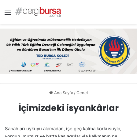
Menü
Ana Sayfa
/
Genel
İçimizdeki isyankârlar
Sabahları uykuyu alamadan, işe geç kalma korkusuyla,
yorgun, mutsuz ve hatta kas ağrılarıyla kalkmanın ne