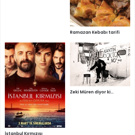
Ramazan Kebabı tarifi
Zeki Müren diyor ki…
İstanbul Kırmızısı