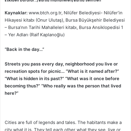
Eskiden buralar…/Bursa mahalleleri/Bursa semtleri
E
sk
iden
buralar…/Bursa mahalleleri/Bursa semtleri
Kaynaklar:
www.btch.org.tr, Nilüfer Belediyesi- Nilüfer’in
Hikayesi kitabı (Onur Ulutaş), Bursa Büyükşehir Belediyesi
– Bursa’nın Tarihi Mahalleleri kitabı, Bursa Ansiklopedisi 1
– Yer Adları (Raif Kaplanoğlu)
“Back in the day…”
Streets you pass every day, neighborhood you live or
recreation spots for picnic… “What is it named after?”
“What is hidden in its past?” “What was it once before
becoming thus?” “Who really was the person that lived
here?”
Cities are full of legends and tales. The habitants make a
city what it is. They tell each other what they see, live or