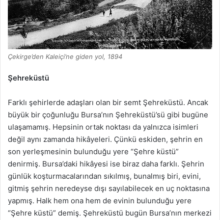
Çekirge’den Kaleiçi’ne giden yol, 1894
Şehreküstü
Farklı şehirlerde adaşları olan bir semt Şehreküstü. Ancak
büyük bir çoğunluğu Bursa’nın Şehreküstü’sü gibi bugüne
ulaşamamış. Hepsinin ortak noktası da yalnızca isimleri
değil aynı zamanda hikâyeleri. Çünkü eskiden, şehrin en
son yerleşmesinin bulunduğu yere “Şehre küstü”
denirmiş. Bursa’daki hikâyesi ise biraz daha farklı. Şehrin
günlük koşturmacalarından sıkılmış, bunalmış biri, evini,
gitmiş şehrin neredeyse dışı sayılabilecek en uç noktasına
yapmış. Halk hem ona hem de evinin bulunduğu yere
“Şehre küstü” demiş. Şehreküstü bugün Bursa’nın merkezi