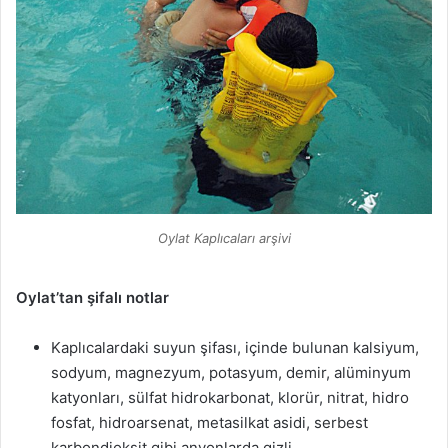
Oylat Kaplıcaları arşivi
Oylat’tan şifalı notlar
Kaplıcalardaki suyun şifası, içinde bulunan kalsiyum,
sodyum, magnezyum, potasyum, demir, alüminyum
katyonları, sülfat hidrokarbonat, klorür, nitrat, hidro
fosfat, hidroarsenat, metasilkat asidi, serbest
karbondioksit gibi anyonlarda gizli.