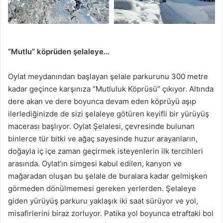
“Mutlu” köprüden şelaleye…
Oylat meydanından başlayan şelale parkurunu 300 metre
kadar geçince karşınıza “Mutluluk Köprüsü” çıkıyor. Altında
dere akan ve dere boyunca devam eden köprüyü aşıp
ilerlediğinizde de sizi şelaleye götüren keyifli bir yürüyüş
macerası başlıyor. Oylat Şelalesi, çevresinde bulunan
binlerce tür bitki ve ağaç sayesinde huzur arayanların,
doğayla iç içe zaman geçirmek isteyenlerin ilk tercihleri
arasında. Oylat’ın simgesi kabul edilen, kanyon ve
mağaradan oluşan bu şelale de buralara kadar gelmişken
görmeden dönülmemesi gereken yerlerden. Şelaleye
giden yürüyüş parkuru yaklaşık iki saat sürüyor ve yol,
misafirlerini biraz zorluyor. Patika yol boyunca etraftaki bol