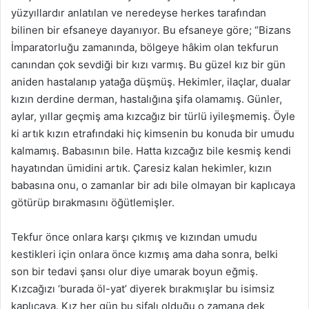
yüzyıllardır anlatılan ve neredeyse herkes tarafından
bilinen bir efsaneye dayanıyor. Bu efsaneye göre; “Bizans
İmparatorluğu zamanında, bölgeye hâkim olan tekfurun
canından çok sevdiği bir kızı varmış. Bu güzel kız bir gün
aniden hastalanıp yatağa düşmüş. Hekimler, ilaçlar, dualar
kızın derdine derman, hastalığına şifa olamamış. Günler,
aylar, yıllar geçmiş ama kızcağız bir türlü iyileşmemiş. Öyle
ki artık kızın etrafındaki hiç kimsenin bu konuda bir umudu
kalmamış. Babasının bile. Hatta kızcağız bile kesmiş kendi
hayatından ümidini artık. Çaresiz kalan hekimler, kızın
babasına onu, o zamanlar bir adı bile olmayan bir kaplıcaya
götürüp bırakmasını öğütlemişler.
Tekfur önce onlara karşı çıkmış ve kızından umudu
kestikleri için onlara önce kızmış ama daha sonra, belki
son bir tedavi şansı olur diye umarak boyun eğmiş.
Kızcağızı ‘burada öl-yat’ diyerek bırakmışlar bu isimsiz
kaplıcaya. Kız her gün bu şifalı olduğu o zamana dek