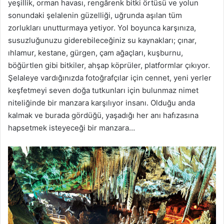
yeşillik, orman havası, rengârenk bitki örtüsü ve yolun
sonundaki şelalenin güzelliği, uğrunda aşılan tüm
zorlukları unutturmaya yetiyor. Yol boyunca karşınıza,
susuzluğunuzu giderebileceğiniz su kaynakları; çınar,
ıhlamur, kestane, gürgen, çam ağaçları, kuşburnu,
böğürtlen gibi bitkiler, ahşap köprüler, platformlar çıkıyor.
Şelaleye vardığınızda fotoğrafçılar için cennet, yeni yerler
keşfetmeyi seven doğa tutkunları için bulunmaz nimet
niteliğinde bir manzara karşılıyor insanı. Olduğu anda
kalmak ve burada gördüğü, yaşadığı her anı hafızasına
hapsetmek isteyeceği bir manzara…