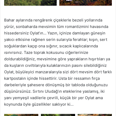
Bahar aylarında rengârenk çiçeklerle bezeli yollarında
yürür, sonbaharda mevsimin tüm romantizmini havasında
hissedersiniz Oylat’ın… Yazın, içinize damlayan güneşin
yakıcı etkisine rağmen serin sularıyla ferahlar; kışın, sert
soğuklardan kaçıp ona sığınır, sıcacık kaplıcalarında
ısınırsınız. Taze toprak kokusunu ciğerlerinize
doldurabildiğiniz, mevsimine göre yaprakların hışırtıları ya
da kuşların cıvıltılarıyla kulaklarınızın pasını silebildiğiniz
Oylat, büyüleyici manzaralarıyla sizi dört mevsim dört farklı
kartpostalın içinde hissettirir. Usta bir ressamın fırça
darbeleriyle şahesere dönüşmüş bir tabloda olduğunuzu
düşünürsünüz. Sırtını Uludağ’ın eteklerine yaslamış, iki
yanı yemyeşil vadilerle çevrili, küçük bir yer Oylat ama
koynunda öyle güzellikler saklıyor ki…