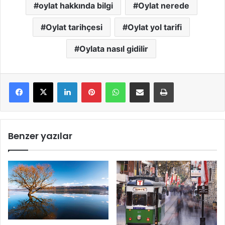
oylat hakkında bilgi
Oylat nerede
Oylat tarihçesi
Oylat yol tarifi
Oylata nasıl gidilir
LinkedIn
Pinterest
WhatsApp
E-Mail ile paylaş
Yazdır
Benzer yazılar