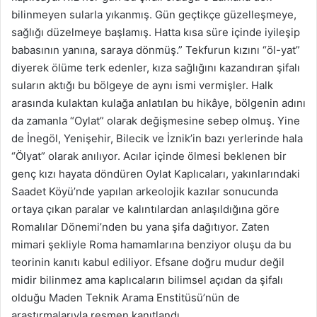
bilinmeyen sularla yıkanmış. Gün geçtikçe güzelleşmeye,
sağlığı düzelmeye başlamış. Hatta kısa süre içinde iyileşip
babasının yanına, saraya dönmüş.” Tekfurun kızını “öl-yat”
diyerek ölüme terk edenler, kıza sağlığını kazandıran şifalı
suların aktığı bu bölgeye de aynı ismi vermişler. Halk
arasında kulaktan kulağa anlatılan bu hikâye, bölgenin adını
da zamanla “Oylat” olarak değişmesine sebep olmuş. Yine
de İnegöl, Yenişehir, Bilecik ve İznik’in bazı yerlerinde hala
“Ölyat” olarak anılıyor. Acılar içinde ölmesi beklenen bir
genç kızı hayata döndüren Oylat Kaplıcaları, yakınlarındaki
Saadet Köyü’nde yapılan arkeolojik kazılar sonucunda
ortaya çıkan paralar ve kalıntılardan anlaşıldığına göre
Romalılar Dönemi’nden bu yana şifa dağıtıyor. Zaten
mimari şekliyle Roma hamamlarına benziyor oluşu da bu
teorinin kanıtı kabul ediliyor. Efsane doğru mudur değil
midir bilinmez ama kaplıcaların bilimsel açıdan da şifalı
olduğu Maden Teknik Arama Enstitüsü’nün de
araştırmalarıyla resmen kanıtlandı.