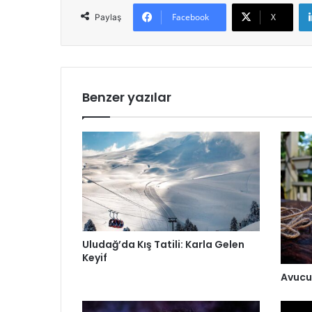
Facebook
X
Paylaş
Benzer yazılar
Uludağ’da Kış Tatili: Karla Gelen
Keyif
Avucu