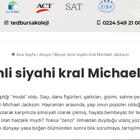
Ana Sayfa
/
dosya
/
Beyaz tenli siyahi kral Michael Jackson
nli siyahi kral Michae
aptığı “moda” oldu. Saçı, dans figürleri, şarkıları, giyimi, sahne 
i Michael Jackson. Hayranları arasında, yaşı onun popüler olduğu
k olarak karşımıza simsiyah olarak çıkmış, hayata bembeyaz bir t
 olan hastalık mıydı? Yoksa “zenci” olmaktan duyduğu utanç yüzünd
 dünyayı yasa boğan ölümünden sonra bile sorulmaya, tartışılm