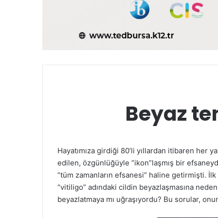
Beyaz te
Hayatımıza girdiği 80’li yıllardan itibaren her y
edilen, özgünlüğüyle “ikon”laşmış bir efsaneyd
“tüm zamanların efsanesi” haline getirmişti. İl
“vitiligo” adındaki cildin beyazlaşmasına neden
beyazlatmaya mı uğraşıyordu? Bu sorular, onun