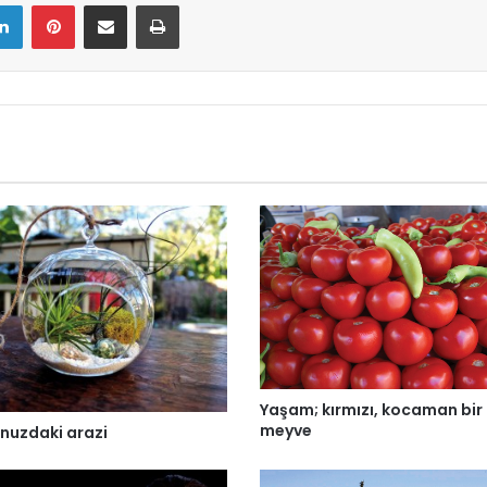
LinkedIn
Pinterest
E-Mail ile paylaş
Yazdır
Yaşam; kırmızı, kocaman bir
meyve
nuzdaki arazi