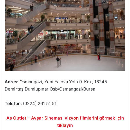
Adres:
Osmangazi, Yeni Yalova Yolu 9. Km., 16245
Demirtaş Dumlupınar Osb/Osmangazi/Bursa
Telefon:
(0224) 261 51 51
As Outlet – Avşar Sineması vizyon filmlerini görmek için
tıklayın