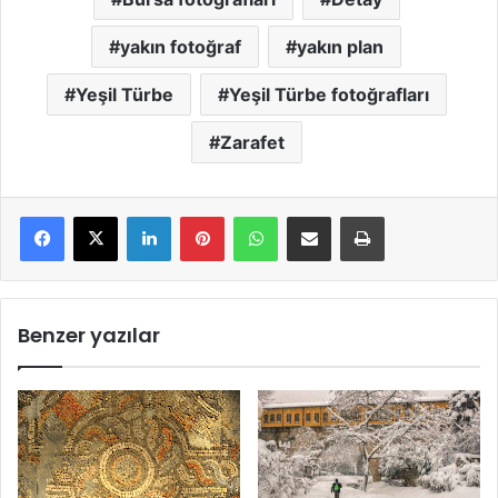
yakın fotoğraf
yakın plan
Yeşil Türbe
Yeşil Türbe fotoğrafları
Zarafet
LinkedIn
Pinterest
WhatsApp
E-Mail ile paylaş
Yazdır
Benzer yazılar