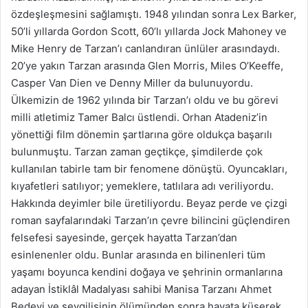
özdeşleşmesini sağlamıştı. 1948 yılından sonra Lex Barker,
50’li yıllarda Gordon Scott, 60’lı yıllarda Jock Mahoney ve
Mike Henry de Tarzan’ı canlandıran ünlüler arasındaydı.
20’ye yakın Tarzan arasında Glen Morris, Miles O’Keeffe,
Casper Van Dien ve Denny Miller da bulunuyordu.
Ülkemizin de 1962 yılında bir Tarzan’ı oldu ve bu görevi
milli atletimiz Tamer Balcı üstlendi. Orhan Atadeniz’in
yönettiği film dönemin şartlarına göre oldukça başarılı
bulunmuştu. Tarzan zaman geçtikçe, şimdilerde çok
kullanılan tabirle tam bir fenomene dönüştü. Oyuncakları,
kıyafetleri satılıyor; yemeklere, tatlılara adı veriliyordu.
Hakkında deyimler bile üretiliyordu. Beyaz perde ve çizgi
roman sayfalarındaki Tarzan’ın çevre bilincini güçlendiren
felsefesi sayesinde, gerçek hayatta Tarzan’dan
esinlenenler oldu. Bunlar arasında en bilinenleri tüm
yaşamı boyunca kendini doğaya ve şehrinin ormanlarına
adayan İstiklâl Madalyası sahibi Manisa Tarzanı Ahmet
Bedevi ve sevgilisinin ölümünden sonra hayata küserek