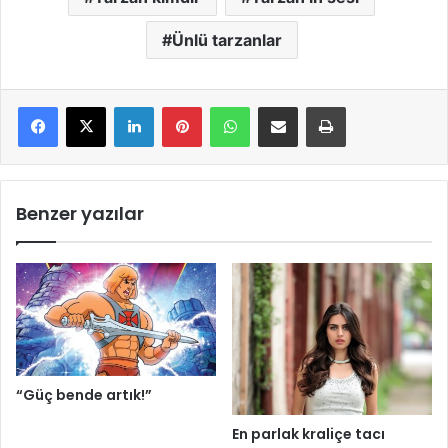
Ünlü tarzanlar
LinkedIn
Pinterest
WhatsApp
E-Mail ile paylaş
Yazdır
Benzer yazılar
“Güç bende artık!”
En parlak kraliçe tacı