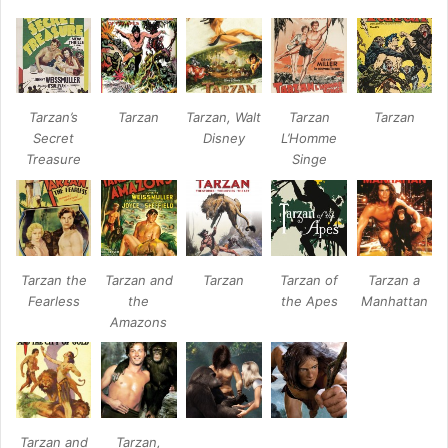
Tarzan’s
Tarzan
Tarzan, Walt
Tarzan
Tarzan
Secret
Disney
L’Homme
Treasure
Singe
Tarzan the
Tarzan and
Tarzan
Tarzan of
Tarzan a
Fearless
the
the Apes
Manhattan
Amazons
Tarzan and
Tarzan,