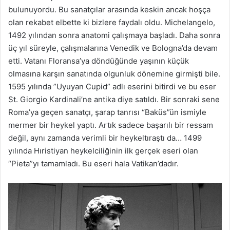
bulunuyordu. Bu sanatçılar arasında keskin ancak hoşça
olan rekabet elbette ki bizlere faydalı oldu. Michelangelo,
1492 yılından sonra anatomi çalışmaya başladı. Daha sonra
üç yıl süreyle, çalışmalarına Venedik ve Bologna’da devam
etti. Vatanı Floransa’ya döndüğünde yaşının küçük
olmasına karşın sanatında olgunluk dönemine girmişti bile.
1595 yılında ”Uyuyan Cupid” adlı eserini bitirdi ve bu eser
St. Giorgio Kardinali’ne antika diye satıldı. Bir sonraki sene
Roma’ya geçen sanatçı, şarap tanrısı “Baküs”ün ismiyle
mermer bir heykel yaptı. Artık sadece başarılı bir ressam
değil, aynı zamanda verimli bir heykeltıraştı da… 1499
yılında Hıristiyan heykelciliğinin ilk gerçek eseri olan
“Pieta”yı tamamladı. Bu eseri hala Vatikan’dadır.