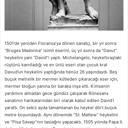
1501’de yeniden Floransa’ya dönen sanatçı, bir yıl sonra
“Bruges Madonna” isimli eserini, üç yıl sonra da “Davut”
heykelini yani “David”i yaptı. Michelangelo, heykeltıraştaki
rüştünü kanıtladığı ve en ünlü eseri olan çocuk kral
Davud’un heykelini yaptığında henüz 26 yaşındaydı. Beş
buçuk metrelik bir mermer kütleden çıkaracağı eser için,
mermer bloğun yanına bir baraka inşa etti. Kimsenin
yardımını almadan gece gündüz çalışarak Rönesans
sanatının harikalarından biri olarak kabul edilen David’i
yarattı. On sekiz ayda tamamlanan bu heykel dört buçuk
metre boyundaydı. Aynı dönemde “St. Mattew” heykelini
ve “Pisa Savaşı”nın taslağını yapacaktı. 1505 yılında Papa II.