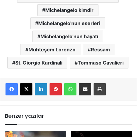
Michelangelo kimdir
Michelangelo'nun eserleri
Michelangelo'nun hayatı
Muhteşem Lorenzo
Ressam
St. Giorgio Kardinali
Tommaso Cavalieri
LinkedIn
Pinterest
WhatsApp
E-Mail ile paylaş
Yazdır
Benzer yazılar