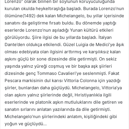
Lorenzo” olarak bilinen bir soylunun koruyuculuğunda
kurulan okulda heykeltıraşlığa başladı. Burada Lorenzo’nun
ölümüne(1492) dek kalan Michelangelo, bu yıllar içerisinde
sanatını da geliştirme fırsatı buldu. Bu dönemde yaptığı
eserlerde Lorenzo’nun aşıladığı Yunan kültürü etkileri
görülüyordu. Şiire ilgisi de bu yıllarda başladı. İtalyan
Dante’den oldukça etkilendi. Güzel Luigia de Medici’ye âşık
olması edebiyata olan ilgisini arttırmış ve karşılıksız kalan
aşkını güçlü bir sone dizesinde dile getirmişti. On sekiz
yaşında yalnız yüreği coşmuş ve bir başka aşk şiirleri
dizesinde genç Tommaso Cavalieri’ye seslenmişti. Fakat
Pescara markisinin dul karısı Vittoria Colonna için yazdığı
şiirler, bunlardan daha güçlüydü. Michelangelo, Vittoria’ya
olan aşkını yalnız şiirlerinde değil, Hıristiyanlıkla ilgili
eserlerinde ve platonik aşkın mutluluklarını dile getiren ve
sanatın sırlarını anlatan yazılarında da dile getirmişti.
Michelangelo’nun şiirlerindeki anlatım, kişiliğindeki gibi
yoğun ve güçlüydü…